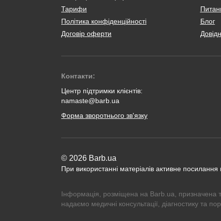
Тарифи
Питанн
Політика конфіденційності
Блог
Договір оферти
Довід
Контакти:
Центр підтримки клієнтів:
namaste@barb.ua
Форма зворотнього зв'язку
© 2026 Barb.ua
При використанні матеріалів активне посилання
Інформація, розміщена на Barb.ua, призначена 
надаємо медичні консультації, діагностику та по