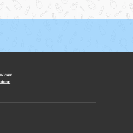
іляція
нікюр