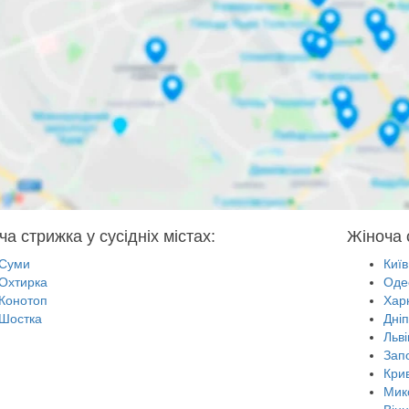
а стрижка у сусідніх містах:
Жіноча 
Суми
Київ
Охтирка
Оде
Конотоп
Харк
Шостка
Дні
Льві
Зап
Крив
Мик