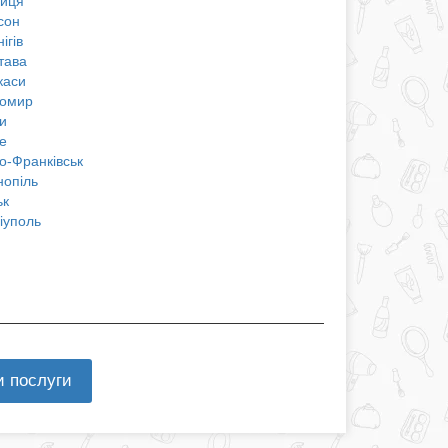
ниця
сон
ігів
тава
каси
омир
и
е
о-Франківськ
нопіль
ьк
іуполь
и послуги