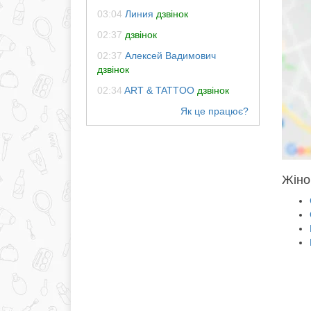
03:04
Линия
дзвінок
02:37
дзвінок
02:37
Алексей Вадимович
дзвінок
02:34
ART & TATTOO
дзвінок
Жіноч