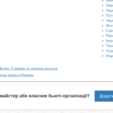
Він
Хер
Черн
Пол
Чер
Жит
Сум
Рівн
Іван
Тер
Луц
Мар
йстри: Стрижка та укладка волосся
лони краси в Ромнах
 майстер або власник бьюті-організації?
Додат