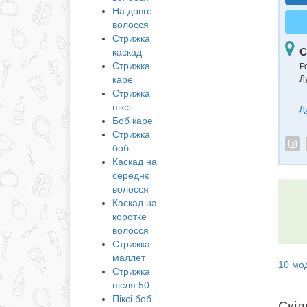
На довге
волосся
Стрижка
С
каскад
Стрижка
Р
каре
Л
Стрижка
піксі
Д
Боб каре
Стрижка
боб
Каскад на
середнє
волосся
Каскад на
коротке
волосся
Стрижка
маллет
10 мо
Стрижка
після 50
Піксі боб
Скіл