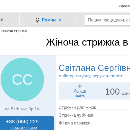
Україн
си
Ромни
→
Жіноча стрижка
Жіноча стрижка в
Світлана Сергіїв
СС
майстер татуажу, перукар-стиліст
100
Додати
дзвін
відгук
Стрижки для жінок
на Barb вже 3р 1м
Стрижка чубчика
+38 (066) 225..
Жіноча стрижка
показати номер