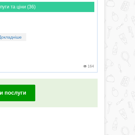
луги та ціни (36)
Докладніше
164
и послуги