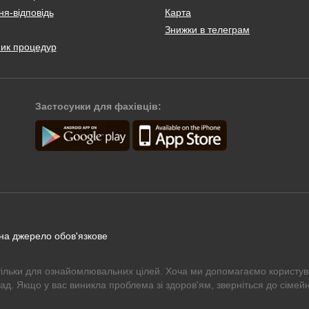
я-відповідь
Карта
Знижки в телеграм
ник процедур
Застосунки для фахівців:
 на джерело обов'язкове
тільки для ознайомлювальних цілей. Хоча ми допомагаємо користув
рад. Якщо у вас виникла проблема зі здоров'ям, зверніться до сімейн