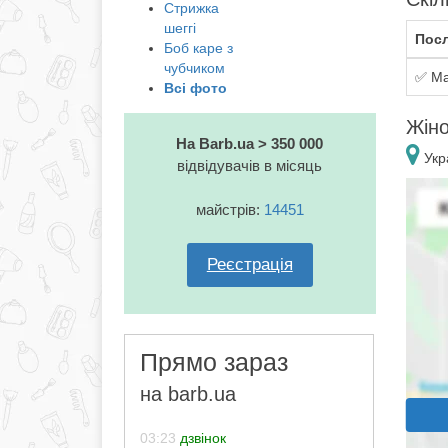
Стрижка
шеггі
Посл
Боб каре з
чубчиком
✅ Ма
Всі фото
Жіно
На Barb.ua > 350 000
Укр
відвідувачів в місяць
майстрів:
14451
Реєстрація
Прямо зараз
на barb.ua
03:23
дзвінок