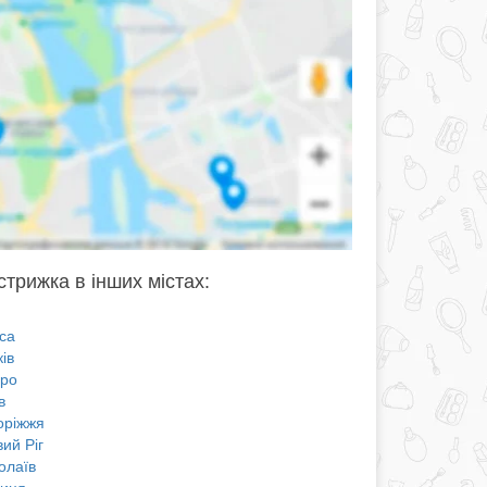
стрижка в інших містах:
са
ів
про
в
оріжжя
ий Ріг
олаїв