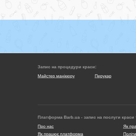
Запис на процедури краси:
Майстер манікюру
Перукар
Платформа Barb.ua - запис на послуги краси 
Про нас
Як пр
Як працює платформа
Політи