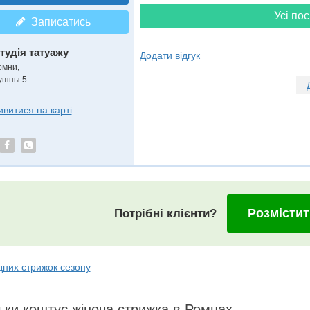
Усі пос
Записатись
тудія татуажу
Додати відгук
омни,
ушпы 5
ивитися на карті
Розмістит
Потрібні клієнти?
дних стрижок сезону
ьки коштує жіноча стрижка в Ромнах