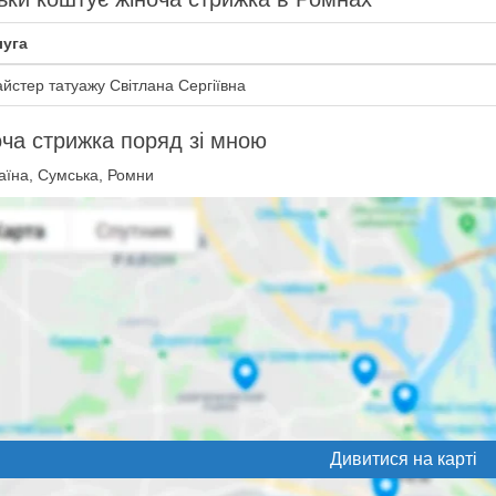
уга
йстер татуажу Світлана Сергіївна
ча стрижка поряд зі мною
аїна, Сумська, Ромни
Дивитися на карті