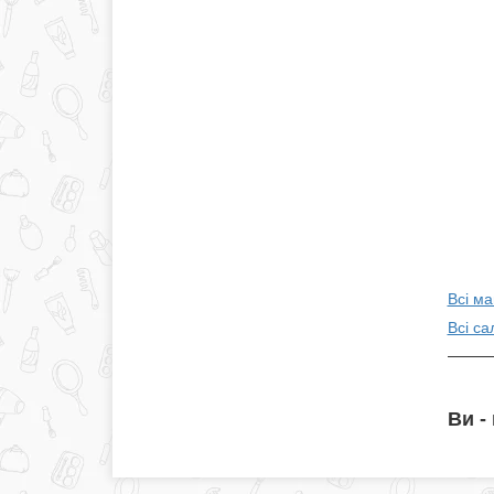
Всі ма
Всі са
Ви -