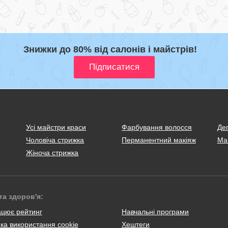
Знижки до 80% від салонів і майстрів!
Усі майстри краси
Фарбування волосся
Деп
Чоловіча стрижка
Перманентний макіяж
Ма
Жіноча стрижка
та здоров'я:
ацює рейтинг
Навчальні програми
ка використання cookie
Хештеги