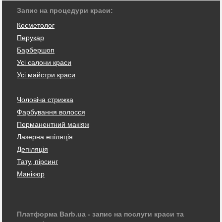
Запис на процедури краси:
Косметолог
Перукар
Барбершоп
Усі салони краси
Усі майстри краси
Чоловіча стрижка
Фарбування волосся
Перманентний макіяж
Лазерна епіляція
Депіляція
Тату, пірсинг
Манікюр
Платформа Barb.ua - запис на послуги краси та