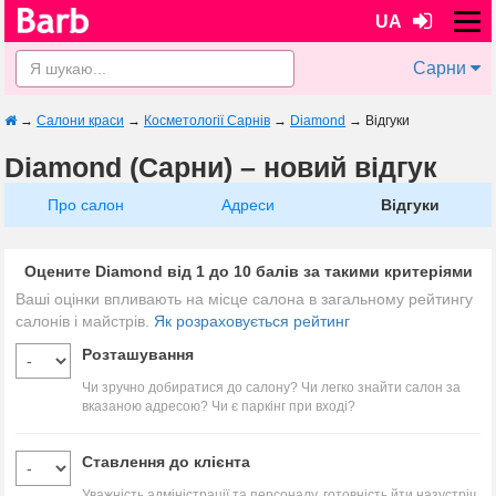
UA
Сарни
→
Салони краси
→
Косметології Сарнів
→
Diamond
→
Відгуки
Diamond (Сарни) – новий відгук
Про салон
Адреси
Відгуки
Оцените Diamond від 1 до 10 балів за такими критеріями
Ваші оцінки впливають на місце салона в загальному рейтингу
салонів і майстрів.
Як розраховується рейтинг
Розташування
Чи зручно добиратися до салону? Чи легко знайти салон за
вказаною адресою? Чи є паркінг при вході?
Ставлення до клієнта
Уважність адміністрації та персоналу, готовність йти назустріч