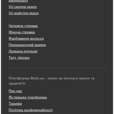
Барбершоп
Усі салони краси
Усі майстри краси
Чоловіча стрижка
Жіноча стрижка
Фарбування волосся
Перманентний макіяж
Лазерна епіляція
Тату, пірсинг
Платформа Barb.ua - запис на послуги краси та
здоров'я:
Про нас
Як працює платформа
Тарифи
Політика конфіденційності