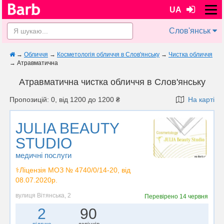
UA
Слов'янськ
→
Обличчя
→
Косметологія обличчя в Слов'янську
→
Чистка обличчя
→
Атравматична
Атравматична чистка обличчя в Слов'янську
Пропозицій: 0, від 1200 до 1200 ₴
На карті
JULIA BEAUTY
STUDIO
медичні послуги
⚕️Ліцензія МОЗ № 4740/0/14-20, від
08.07.2020р.
вулиця Вітянська, 2
Перевірено
14 червня
2
90