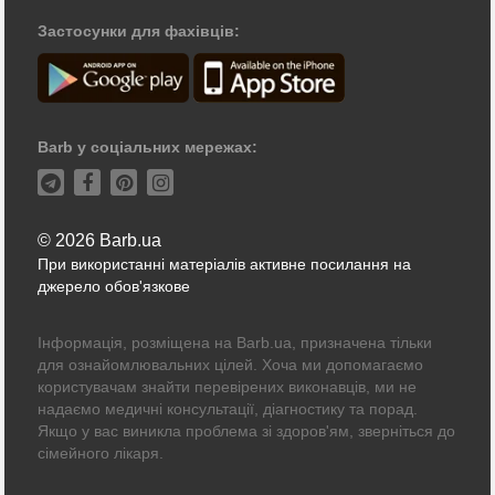
Застосунки для фахівців:
Barb у соціальних мережах:
© 2026 Barb.ua
При використанні матеріалів активне посилання на
джерело обов'язкове
Інформація, розміщена на Barb.ua, призначена тільки
для ознайомлювальних цілей. Хоча ми допомагаємо
користувачам знайти перевірених виконавців, ми не
надаємо медичні консультації, діагностику та порад.
Якщо у вас виникла проблема зі здоров'ям, зверніться до
сімейного лікаря.