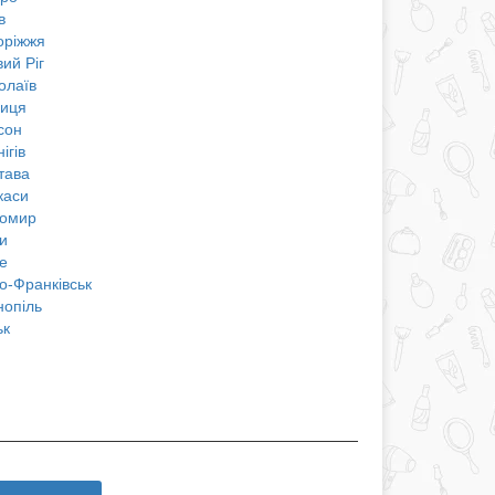
в
оріжжя
ий Ріг
олаїв
ниця
сон
ігів
тава
каси
омир
и
е
о-Франківськ
нопіль
ьк