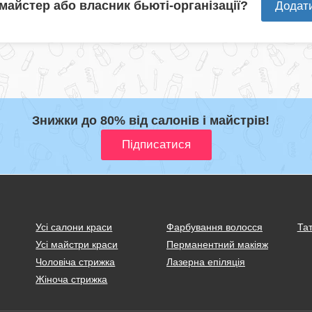
 майстер або власник бьюті-організації?
Додат
Знижки до 80% від салонів і майстрів!
Усі салони краси
Фарбування волосся
Тат
Усі майстри краси
Перманентний макіяж
Чоловіча стрижка
Лазерна епіляція
Жіноча стрижка