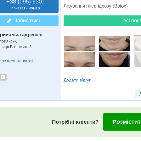
+38 (095) 630..
Лікування гіпергідрозу (Botox)
показати номер
Усі пос
Записатись
рийом за адресою
лов'янськ,
улиця Вітянська, 2
ивитися на карті
Додати відгук
Розмістит
Потрібні клієнти?