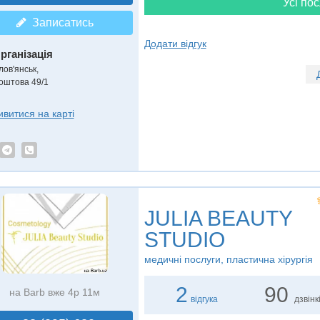
Усі пос
Записатись
Додати відгук
рганізація
лов'янськ,
оштова 49/1
ивитися на карті
JULIA BEAUTY
STUDIO
медичні послуги, пластична хірургія
2
90
на Barb вже 4р 11м
відгука
дзвінк