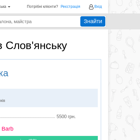
ська
Потрібні клієнти?
Реєстрація
Вхід
Знайти
в Слов'янську
ка
ків
5500 грн.
 Barb