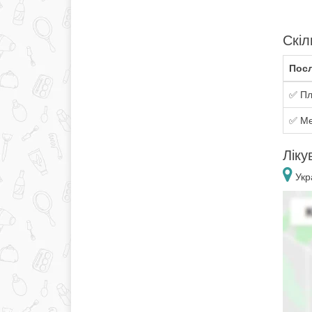
Скіл
Посл
✅ Пл
✅ Ме
Ліку
Укра