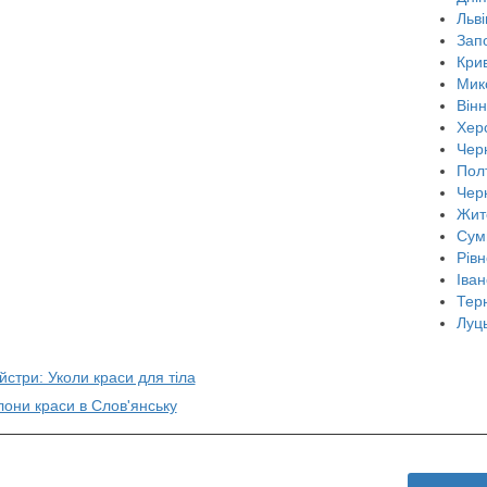
Льві
Зап
Крив
Мик
Він
Хер
Черн
Пол
Чер
Жит
Сум
Рівн
Іван
Тер
Луц
йстри: Уколи краси для тіла
лони краси в Слов'янську