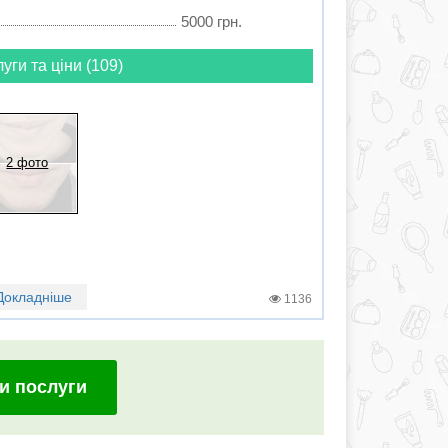
5000 грн.
луги та ціни (109)
2 фото
Докладніше
1136
и послуги