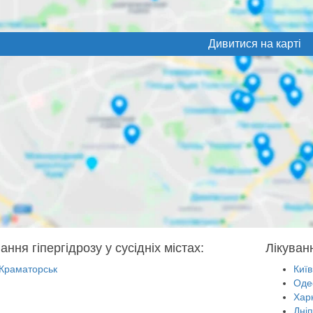
Дивитися на карті
ання гіпергідрозу у сусідніх містах:
Лікуванн
Краматорськ
Київ
Оде
Харк
Дні