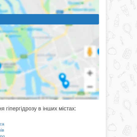
я гіпергідрозу в інших містах:
са
ів
про