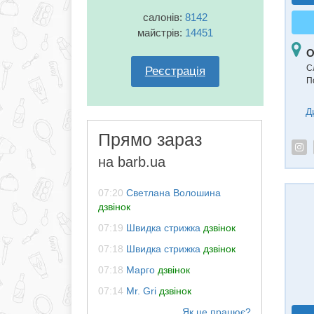
салонів:
8142
майстрів:
14451
О
С
Реєстрація
П
Д
Прямо зараз
на barb.ua
07:20
Светлана Волошина
дзвінок
07:19
Швидка стрижка
дзвінок
07:18
Швидка стрижка
дзвінок
07:18
Марго
дзвінок
07:14
Mr. Gri
дзвінок