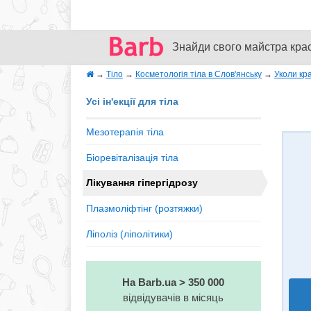
Знайди свого майстра кра
→
Тіло
→
Косметологія тіла в Слов'янську
→
Уколи кр
Усі ін'екції для тіла
Мезотерапія тіла
Біоревіталізація тіла
Лікування гіпергідрозу
Плазмоліфтінг (розтяжки)
Ліполіз (ліполітики)
На Barb.ua > 350 000
відвідувачів в місяць