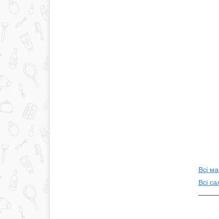
Всі ма
Всі са