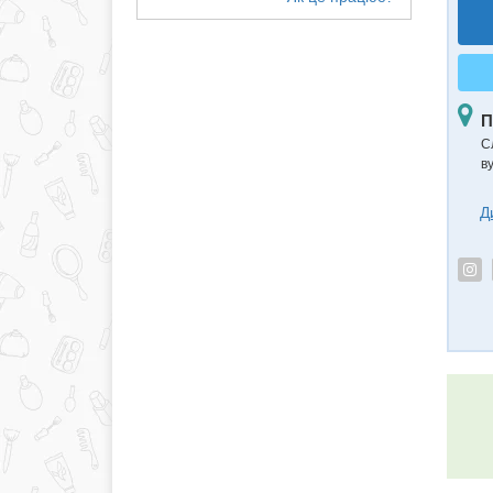
П
С
в
Д