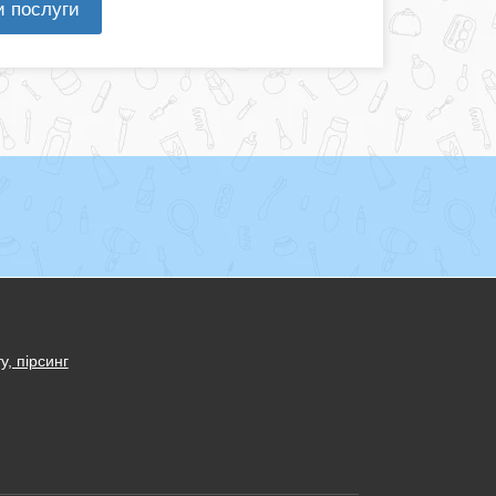
и послуги
у, пірсинг