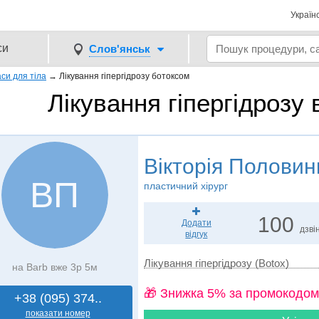
Україн
си
Слов'янськ
аси для тіла
→
Лікування гіпергідрозу ботоксом
Лікування гіпергідрозу 
Вікторія Половин
ВП
пластичний хірург
100
Додати
дзвін
відгук
Лікування гіпергідрозу (Botox)
на Barb вже 3р 5м
🎁 Знижка 5% за промокодом
+38 (095) 374..
показати номер