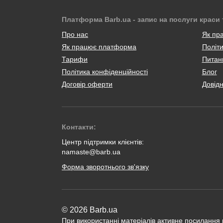
Платформа Barb.ua - запис на послуги краси 
Про нас
Як пр
Як працює платформа
Політи
Тарифи
Питанн
Політика конфіденційності
Блог
Договір оферти
Довід
Контакти:
Центр підтримки клієнтів:
namaste@barb.ua
Форма зворотнього зв'язку
© 2026 Barb.ua
При використанні матеріалів активне посилання