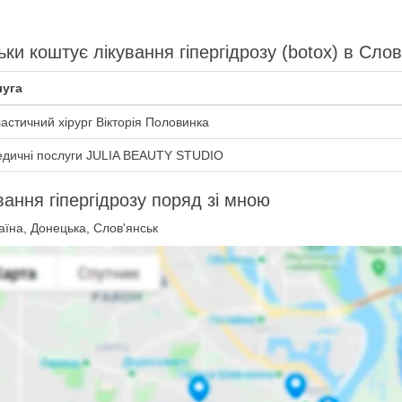
ьки коштує лікування гіпергідрозу (botox) в Слов
уга
астичний хірург Вікторія Половинка
дичні послуги JULIA BEAUTY STUDIO
вання гіпергідрозу поряд зі мною
їна, Донецька, Слов'янськ