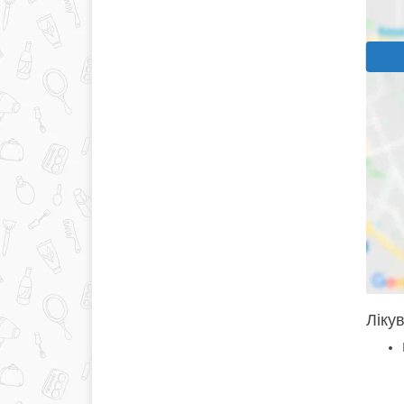
Лікув