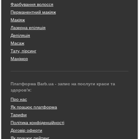
Фарбування волосся
Перманентний макіяж
Макіяж
Лазерна епіляція
Депіляція
Масаж
Тату, пірсинг
Манікюр
Платформа Barb.ua - запис на послуги краси та
здоров'я:
Про нас
Як працює платформа
Тарифи
Політика конфіденційності
Договір оферти
Як працює рейтинг