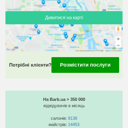
Дивитися на карті
Розмістити послуги
Потрібні клієнти?
На Barb.ua > 350 000
відвідувачів в місяць
салонів:
8138
майстрів:
14453