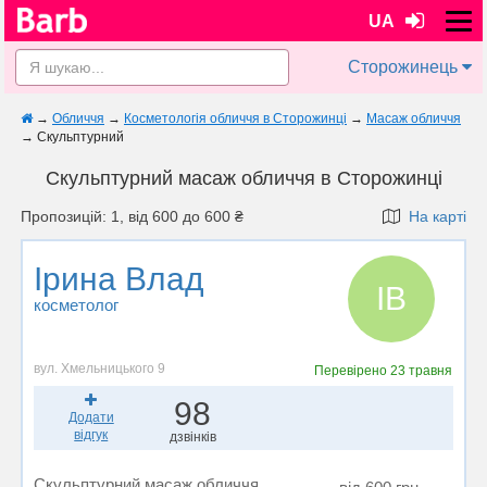
UA
Сторожинець
→
Обличчя
→
Косметологія обличчя в Сторожинці
→
Масаж обличчя
→
Скульптурний
Скульптурний масаж обличчя в Сторожинці
Пропозицій: 1, від 600 до 600 ₴
На карті
Ірина Влад
ІВ
косметолог
вул. Хмельницького 9
Перевірено
23 травня
98
Додати
відгук
дзвінків
Скульптурний масаж обличчя