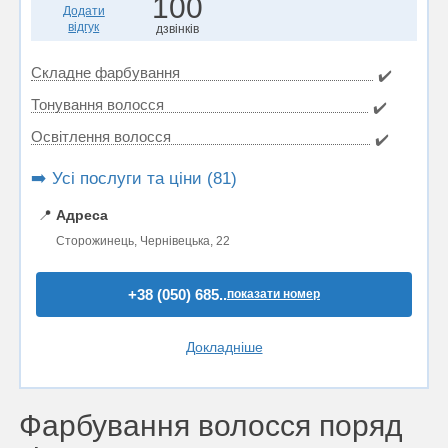
100
Додати
відгук
дзвінків
Складне фарбування
✔️
Тонування волосся
✔️
Освітлення волосся
✔️
➡️ Усі послуги та ціни (81)
📍
Адреса
Сторожинець, Чернівецька, 22
+38 (050) 685..
показати номер
Докладніше
Фарбування волосся поряд