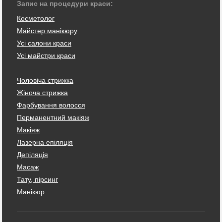
Запис на процедури краси:
Косметолог
Майстер манікюру
Усі салони краси
Усі майстри краси
Чоловіча стрижка
Жіноча стрижка
Фарбування волосся
Перманентний макіяж
Макіяж
Лазерна епіляція
Депіляція
Масаж
Тату, пірсинг
Манікюр