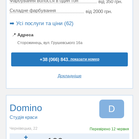
Фарбування волосся в один тон
від 350 грн.
Складне фарбування
від 2000 грн.
➡️ Усі послуги та ціни (62)
📍
Адреса
Сторожинець, вул. Грушевського 16а
+38 (066) 843..
показати номер
Докладніше
Domino
D
Студія краси
Чернівецька, 22
Перевірено
12 червня