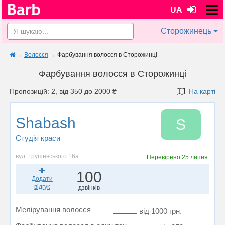
UA
Сторожинець
→
Волосся
→
Фарбування волосся в Сторожинці
Фарбування волосся в Сторожинці
Пропозицій: 2, від 350 до 2000 ₴
На карті
Shabash
S
Студія краси
вул. Грушевського 16а
Перевірено
25 липня
100
Додати
відгук
дзвінків
Мелірування волосся
від 1000 грн.