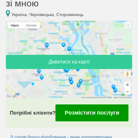
зі мною
Україна, Чернівецька, Сторожинець
Дивитися на карті
Розмістити послуги
Потрібні клієнти?
9 стилів блонд-фарбування - вони неперевершені