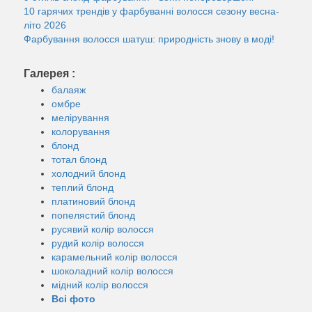
10 гарячих трендів у фарбуванні волосся сезону весна-
літо 2026
Фарбування волосся шатуш: природність знову в моді!
Галерея :
балаяж
омбре
мелірування
колорування
блонд
тотал блонд
холодний блонд
теплий блонд
платиновий блонд
попелястий блонд
русявий колір волосся
рудий колір волосся
карамельний колір волосся
шоколадний колір волосся
мідний колір волосся
Всі фото