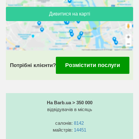
Дивитися на карті
Розмістити послуги
Потрібні клієнти?
На Barb.ua > 350 000
відвідувачів в місяць
салонів:
8142
майстрів:
14451