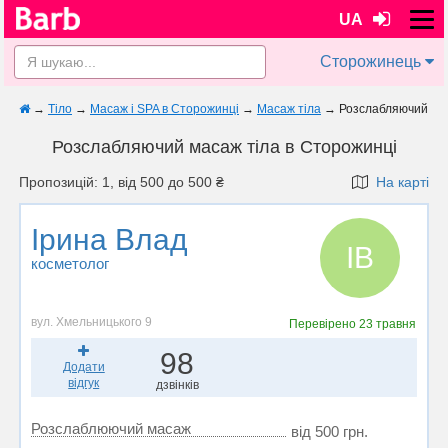
UA
Сторожинець
→
Тіло
→
Масаж і SPA в Сторожинці
→
Масаж тіла
→
Розслабляючий
Розслабляючий масаж тіла в Сторожинці
Пропозицій: 1, від 500 до 500 ₴
На карті
Ірина Влад
ІВ
косметолог
вул. Хмельницького 9
Перевірено
23 травня
98
Додати
відгук
дзвінків
Розслаблюючий масаж
від 500 грн.