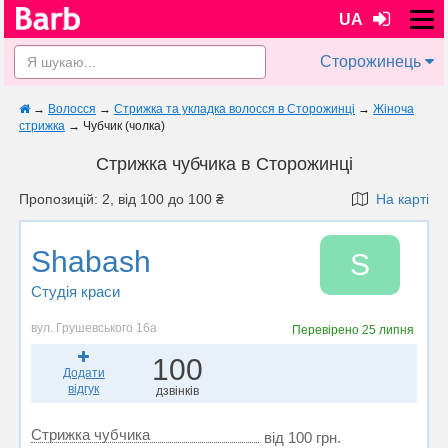
UA
Сторожинець
→
Волосся
→
Стрижка та укладка волосся в Сторожинці
→
Жіноча
стрижка
→
Чубчик (чолка)
Стрижка чубчика в Сторожинці
Пропозицій: 2, від 100 до 100 ₴
На карті
Shabash
S
Студія краси
вул. Грушевського 16а
Перевірено
25 липня
100
Додати
відгук
дзвінків
Стрижка чубчика
від 100 грн.