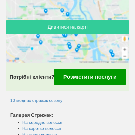
Дивитися на карті
Розмістити послуги
Потрібні клієнти?
10 модних стрижок сезону
Галерея Стрижек:
На середнє волосся
На коротке волосся
На довге волосся