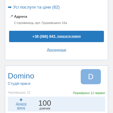
➡️ Усі послуги та ціни (62)
📍
Адреса
Сторожинець, вул. Грушевського 16а
+38 (066) 843..
показати номер
Докладніше
Domino
D
Студія краси
Чернівецька, 22
Перевірено
12 червня
100
Додати
відгук
дзвінків