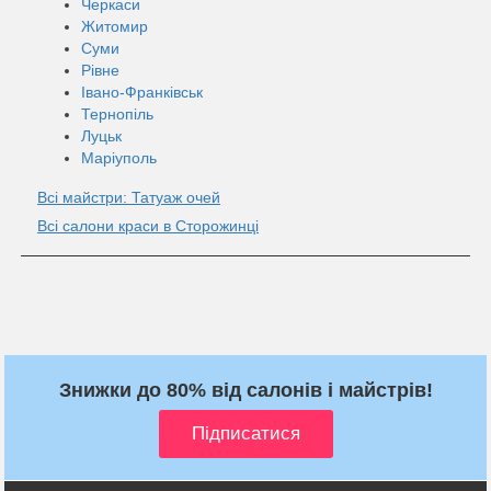
Черкаси
Житомир
Суми
Рівне
Івано-Франківськ
Тернопіль
Луцьк
Маріуполь
Всі майстри: Татуаж очей
Всі салони краси в Сторожинці
Знижки до 80% від салонів і майстрів!