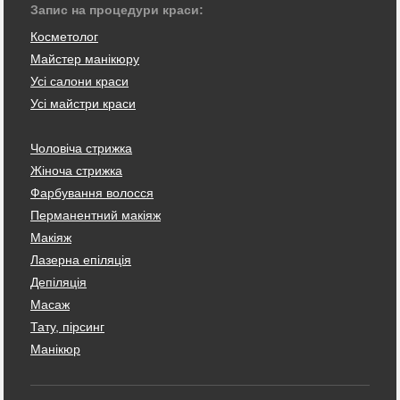
Запис на процедури краси:
Косметолог
Майстер манікюру
Усі салони краси
Усі майстри краси
Чоловіча стрижка
Жіноча стрижка
Фарбування волосся
Перманентний макіяж
Макіяж
Лазерна епіляція
Депіляція
Масаж
Тату, пірсинг
Манікюр