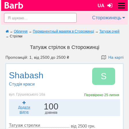
UA
Сторожинець
→
Обличчя
→
Перманентный макияж в Сторожинці
→
Татуаж очей
→
Стрілки
Татуаж стрілок в Сторожинці
Пропозицій: 1, від 2500 до 2500 ₴
На карті
Shabash
S
Студія краси
вул. Грушевського 16а
Перевірено
25 липня
100
Додати
відгук
дзвінків
Татуаж стрелки
від 2500 грн.