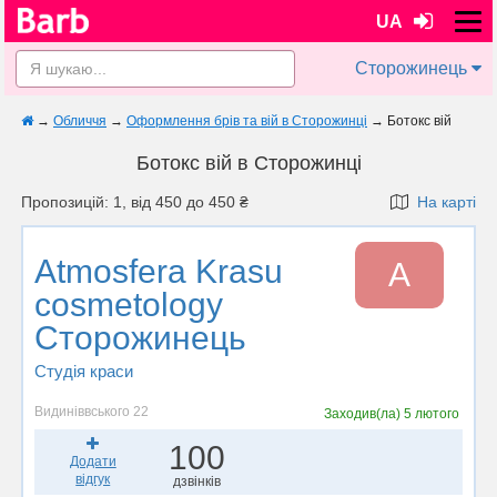
UA
Сторожинець
→
Обличчя
→
Оформлення брів та вій в Сторожинці
→
Ботокс вій
Ботокс вій в Сторожинці
Пропозицій: 1, від 450 до 450 ₴
На карті
Atmosfera Krasu
A
cosmetology
Сторожинець
Студія краси
Видиніввського 22
Заходив(ла)
5 лютого
100
Додати
відгук
дзвінків