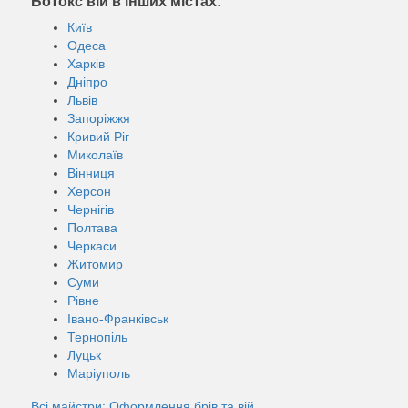
Ботокс вій в інших містах:
Київ
Одеса
Харків
Дніпро
Львів
Запоріжжя
Кривий Ріг
Миколаїв
Вінниця
Херсон
Чернігів
Полтава
Черкаси
Житомир
Суми
Рівне
Івано-Франківськ
Тернопіль
Луцьк
Маріуполь
Всі майстри: Оформлення брів та вій