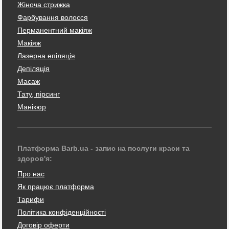
Жіноча стрижка
Фарбування волосся
Перманентний макіяж
Макіяж
Лазерна епіляція
Депіляція
Масаж
Тату, пірсинг
Манікюр
Платформа Barb.ua - запис на послуги краси та
здоров'я:
Про нас
Як працює платформа
Тарифи
Політика конфіденційності
Договір оферти