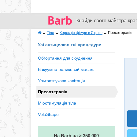
Знайди свого майстра кра
→
Тіло
→
Корекція фігури в Стрию
→
Пресотерапія
Усі антицелюлітні процедури
Обгортання для схуднення
Вакуумно роликовий масаж
Ультразвукова кавітація
Пресотерапія
Міостимуляція тіла
VelaShape
На Barb.ua > 350 000