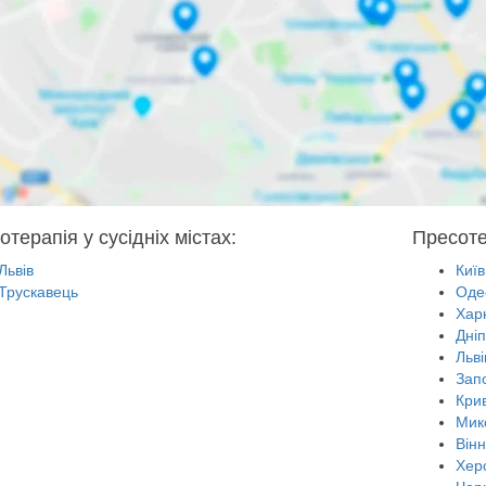
терапія у сусідніх містах:
Пресоте
Львів
Київ
Трускавець
Оде
Харк
Дні
Льві
Зап
Крив
Мик
Він
Хер