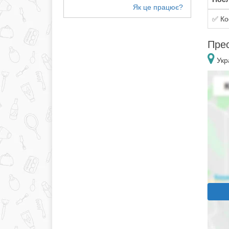
✅ Ко
Прес
Укра