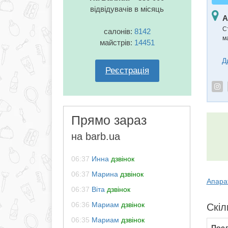
відвідувачів в місяць
А
С
салонів:
8142
м
майстрів:
14451
Д
Реєстрація
Прямо зараз
на barb.ua
06:37
Инна
дзвінок
06:37
Марина
дзвінок
Апара
06:37
Віта
дзвінок
06:36
Мариам
дзвінок
Скіл
06:35
Мариам
дзвінок
Посл