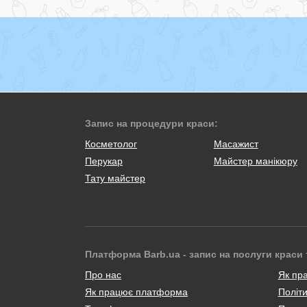
Запис на процедури краси:
Косметолог
Масажист
Перукар
Майстер манікюру
Тату майстер
Платформа Barb.ua - запис на послуги краси 
Про нас
Як пр
Як працює платформа
Політи