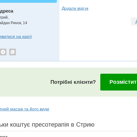
Додати відгук
дреса
трий
,
айдан Ринок, 14
ивитися на карті
Розмістит
Потрібні клієнти?
тний масаж та його види
ьки коштує пресотерапія в Стрию
уга