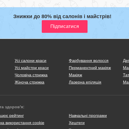
Знижки до 80% від салонів і майстрів!
Усі салони краси
Фарбування волосся
Деп
Усі майстри краси
Перманентний макіяж
Ма
Чоловіча стрижка
Макіяж
Тат
Жіноча стрижка
Лазерна епіляція
Ма
та здоров'я:
ацює рейтинг
Навчальні програми
ка використання cookie
Хештеги