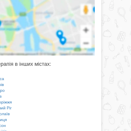
рапія в інших містах:
са
ів
про
в
оріжжя
ий Ріг
олаїв
ниця
сон