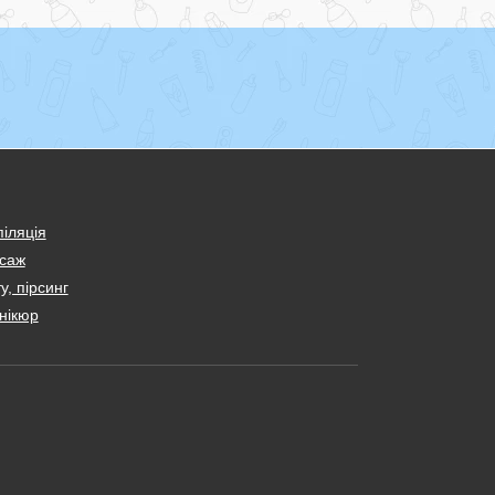
іляція
саж
у, пірсинг
нікюр