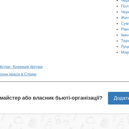
Черн
Пол
Чер
Жит
Сум
Рівн
Іван
Тер
Луц
Мар
йстри: Корекція фігури
лони краси в Стрию
 майстер або власник бьюті-організації?
Додат