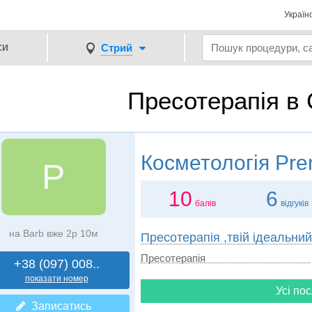
Україн
си
Стрий
Пресотерапія в
Косметологія
Pre
P
10
6
балів
відгуків
на Barb вже 2р 10м
Пресотерапія ,твій ідеальни
Пресотерапія
+38 (097) 008..
показати номер
Усі пос
Записатись