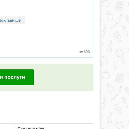
Докладніше
606
и послуги
Середня ціна