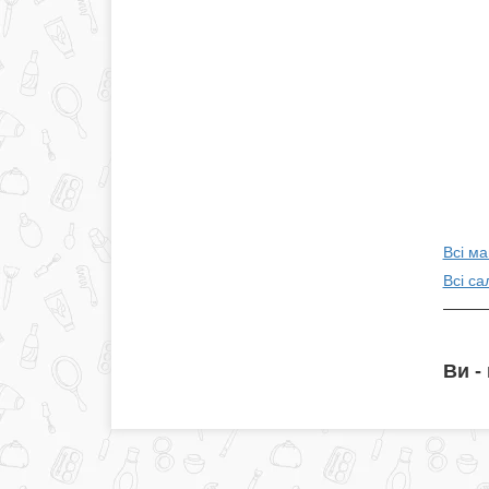
Всі ма
Всі са
Ви -