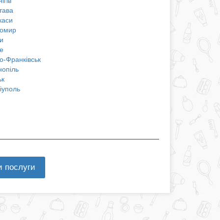
ігів
тава
каси
омир
и
е
о-Франківськ
нопіль
ьк
іуполь
и послуги