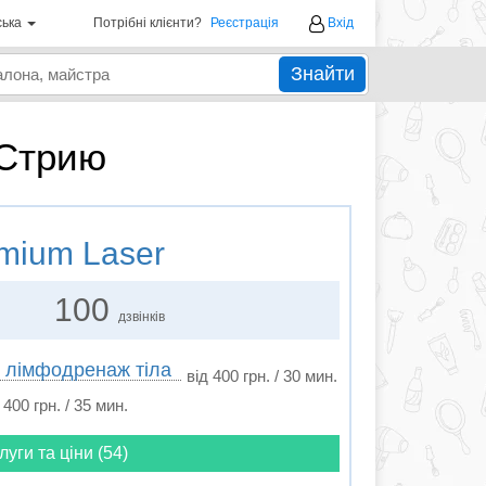
ська
Потрібні клієнти?
Реєстрація
Вхід
Знайти
 Стрию
mium Laser
100
дзвінків
й лімфодренаж тіла
від 400 грн. / 30 мин.
400 грн. / 35 мин.
луги та ціни (54)