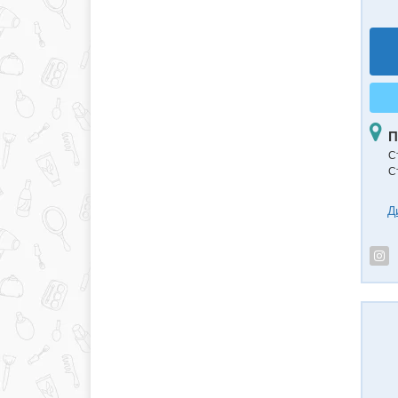
П
С
С
Д