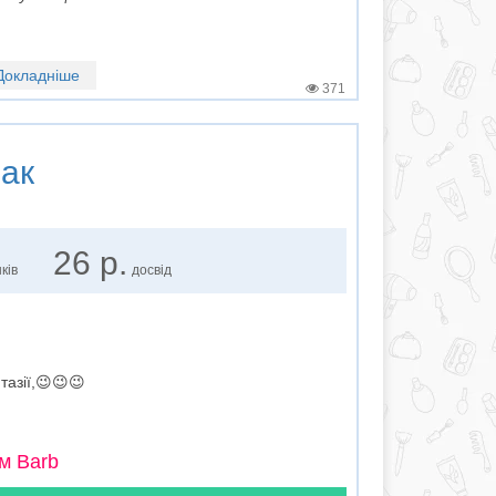
Докладніше
371
ак
26 р.
ків
досвід
тазії,😉😉😉
м Barb