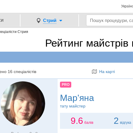
Україн
си
Стрий
еціалісти Стрия
Рейтинг майстрів
но 16 спеціалістів
На карті
PRO
Мар'яна
тату майстер
9.6
2
балів
відгука