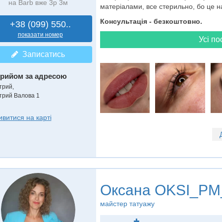
на Barb вже 3р 3м
матеріалами, все стерильно, бо це н
Консультація - безкоштовно.
+38 (099) 550..
показати номер
Усі по
Записатись
рийом за адресою
трий,
трий Валова 1
ивитися на карті
Оксана OKSI_P
майстер татуажу