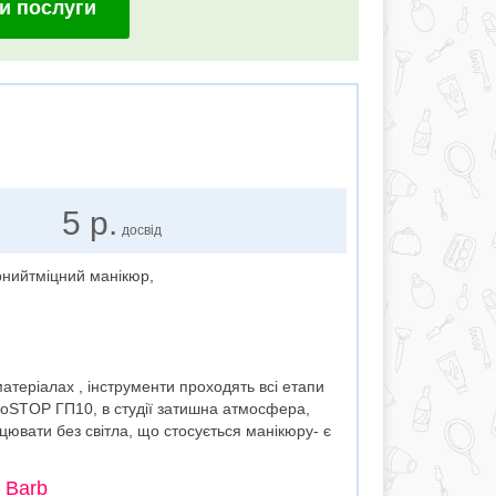
и послуги
5 р.
досвід
арнийтміцний манікюр,
теріалах , інструменти проходять всі етапи
croSTOP ГП10, в студії затишна атмосфера,
цювати без світла, що стосується манікюру- є
 Barb