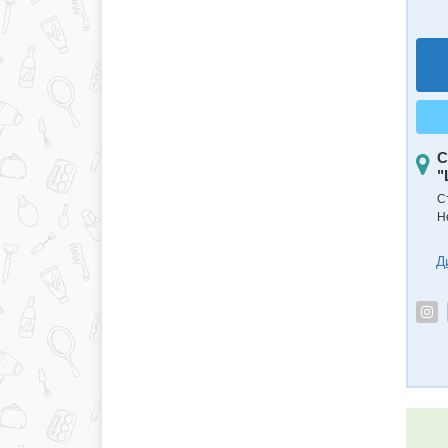
С
"
С
Н
Д