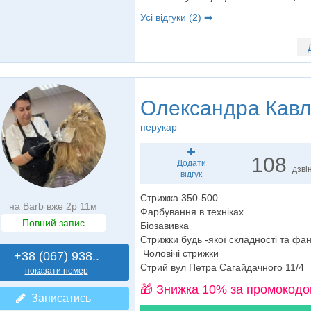
Усі відгуки (2) ➡️
Олександра Кавл
перукар
108
Додати
дзвін
відгук
Стрижка 350-500
на Barb вже 2р 11м
Фарбування в техніках
Повний запис
Біозавивка
Стрижки будь -якої складності та фан
Чоловічі стрижки
+38 (067) 938..
Стрий вул Петра Сагайдачного 11/4
показати номер
🎁 Знижка 10% за промокодо
Записатись