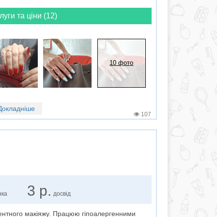
луги та ціни (12)
10 фото
Докладніше
107
3 р.
нка
досвід
ентного макіяжу. Працюю гіпоалергенними