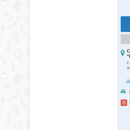
С
"
С
У
Д