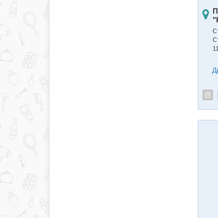
П
"
С
С
11
Д