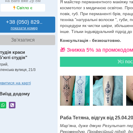
на Barb вже 2р 8м
Я майстер перманентного макіяжу та т
Світло є
косметолог з медичною освітою. Про
повік, губ. При перманенті брів, пр
техніка "натуральні волоски ", губи, 
+38 (050) 829..
процедури як чистки шкіри, збільшенн
показати номер
інше. Тiльки iндuвiдуальний пiдхiд до 
Зв'язатися
Консультація - безкоштовно.
🎁 Знижка 5% за промокодом
тудія краси
Б'юті студія"
Усі пос
трий,
спенська вулиця, 21/3
ивитися на карті
Виїзд додому
Раба Тетяна, відгук від 25.04.2
Мар'яна, дуже дякую Результат пере
Рекомендую. Професійний пiдхід, до