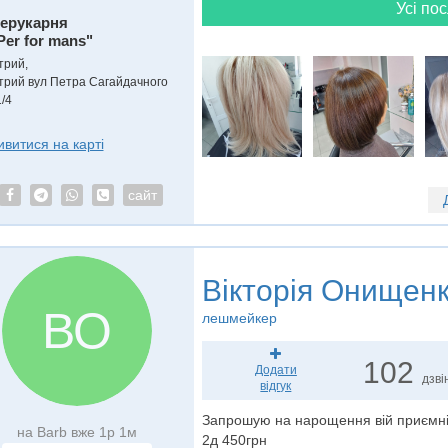
Усі пос
ерукарня
Per for mans"
трий,
трий вул Петра Сагайдачного
/4
ивитися на карті
сайт
Вікторія Онищен
ВО
лешмейкер
102
Додати
дзві
відгук
Запрошую на нарощення вій приємні
на Barb вже 1р 1м
2д 450грн