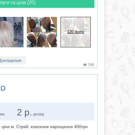
луги та ціни (20)
120 фото
Докладніше
746
ко
2 р.
нка
досвід
 ціни м. Стрий класичне нарощення 400грн