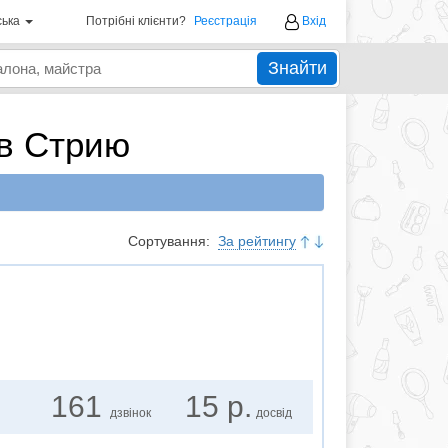
ська
Потрібні клієнти?
Реєстрація
Вхід
Знайти
 в Стрию
Сортування:
За рейтингу
161
15 р.
дзвінок
досвід