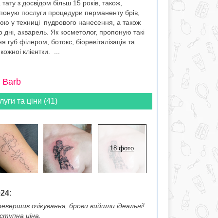
ату з досвідом більш 15 років, також,
поную послуги процедури перманенту брiв,
ацюю у техницi пудрового нанесення, а також
по дні, акварель. Як косметолог, пропоную такі
я губ філером, ботокс, біоревіталізація та
кожноi клiєнтки. ...
 Barb
луги та ціни (41)
18 фото
024:
вершив очікування, брови вийшли ідеальні!
ступна ціна.