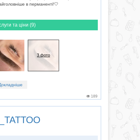
айголовніше в перманенті!🤍
слуги та ціни (9)
3 фото
Докладніше
189
M_TATTOO