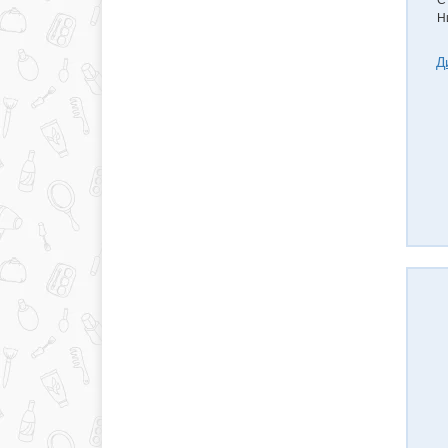
С
Н
Д