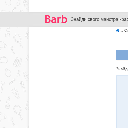
Знайди свого майстра кра
→
Сп
Знайде