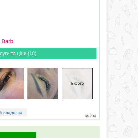
 Barb
луги та ціни (18)
6 фото
Докладніше
204