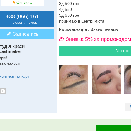
Світло є
3д 500 грн
4д 550
5д 650 грн
+38 (066) 161..
приймаю в центрі міста
показати номер
Консультація - безкоштовно.
Записатись
🎁 Знижка 5% за промокодом
тудія краси
Усі пос
Lashmaker"
трий,
езалежності
ивитися на карті