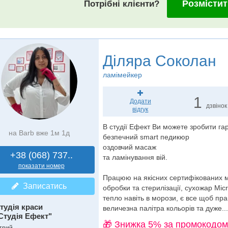
Розмістит
Потрібні клієнти?
Діляра Соколан
ламімейкер
1
Додати
дзвінок
відгук
В студії Ефект Ви можете зробити г
на Barb вже 1м 1д
безпечний smart педикюр
оздовчий масаж
+38 (068) 737..
та ламінування вій.
показати номер
Працюю на якісних сертифікованих ма
Записатись
обробки та стерилізації, сухожар Mi
тепло навіть в морози, є все щоб пра
тудія краси
величезна палітра кольорів та дуже...
Студія Ефект"
🎁 Знижка 5% за промокодом