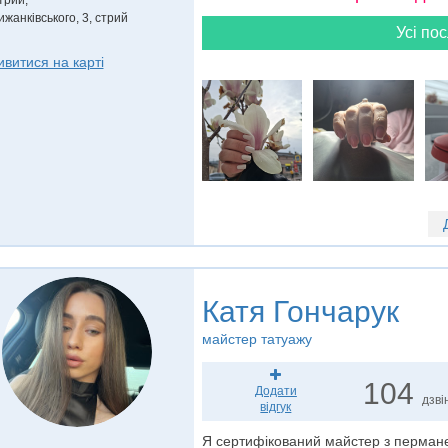
трий,
ижанківського, 3, стрий
Усі пос
ивитися на карті
Катя Гончарук
майстер татуажу
104
Додати
дзві
відгук
Я сертифікований майстер з перман