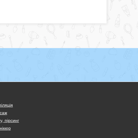
іляція
саж
у, пірсинг
нікюр