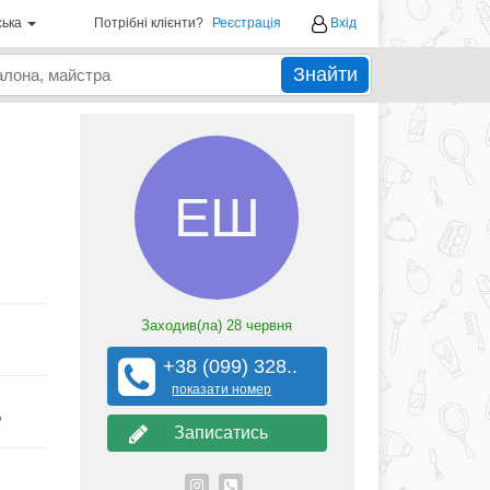
ська
Потрібні клієнти?
Реєстрація
Вхід
Знайти
ЕШ
Заходив(ла)
28 червня
+38 (099) 328..
показати номер
?
Записатись