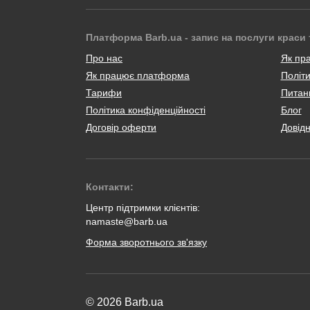
Платформа Barb.ua - запис на послуги краси 
Про нас
Як пр
Як працює платформа
Політи
Тарифи
Питанн
Політика конфіденційності
Блог
Договір оферти
Довід
Контакти:
Центр підтримки клієнтів:
namaste@barb.ua
Форма зворотнього зв'язку
© 2026 Barb.ua