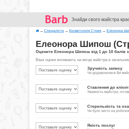
Знайди свого майстра кра
→
Спеціалісти
→
Косметологи Стрия
→
Елеонора Ш
Елеонора Шипош (Стр
Оцените Елеонора Шипош від 1 до 10 балів з
Ваші оцінки впливають на місце майстра в загальном
Зручність запису
Чи додзвонилися Ви майс
Ставлення до клієнт
Уважність майстра, готов
Стерильність та оха
Чи було чисто на робочо
Якість послуг