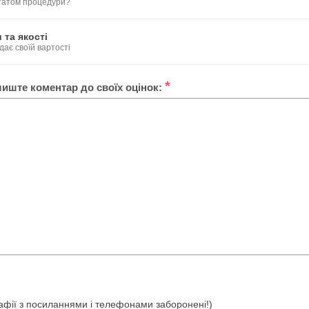
ьтатом процедури?
 та якості
дає своїй вартості
*
лиште коментар до своїх оцінок:
ографії з посиланнями і телефонами заборонені!)