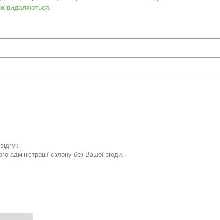
кож видаляються.
відгук
го адміністрації салону без Вашої згоди.