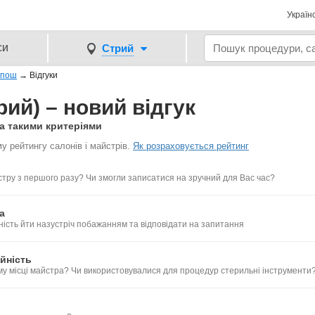
Україн
си
Стрий
ипош
→
Відгуки
ий) – новий відгук
а такими критеріями
у рейтингу салонів і майстрів.
Як розраховується рейтинг
тру з першого разу? Чи змогли записатися на зручний для Вас час?
а
ність йти назустріч побажанням та відповідати на запитання
йність
му місці майстра? Чи використовувалися для процедур стерильні інструменти