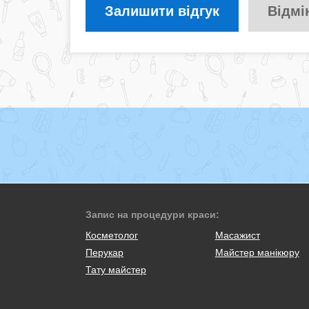
Залишити відгук
Відмі
Запис на процедури краси:
Косметолог
Масажист
Перукар
Майстер манікюру
Тату майстер