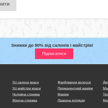
нити
Знижки до 80% від салонів і майстрів!
Усі салони краси
Фарбування волосся
Деп
Усі майстри краси
Перманентний макіяж
Ма
Чоловіча стрижка
Макіяж
Тат
Жіноча стрижка
Лазерна епіляція
Ма