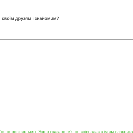
своїм друзям і знайомим?
е перевіряється). Якщо вказане ім'я не співпадає з ім'ям власника