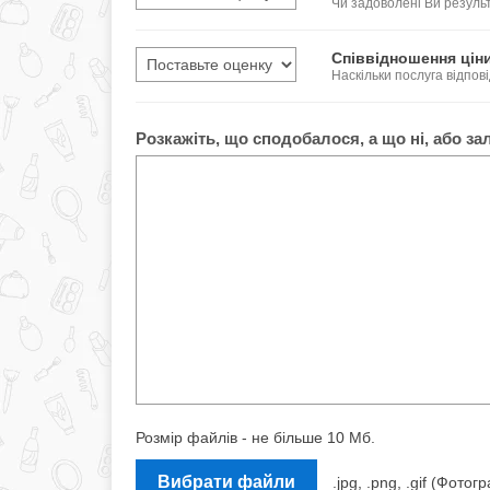
Чи задоволені Ви резул
Співвідношення ціни
Наскільки послуга відпові
Розкажіть, що сподобалося, а що ні, або за
Розмір файлів - не більше 10 Мб.
Вибрати файли
.jpg, .png, .gif (Фот