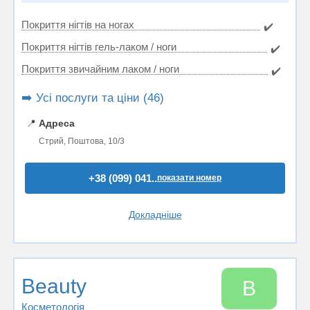
Покриття нігтів на ногах
✔️
Покриття нігтів гель-лаком / ноги
✔️
Покриття звичайним лаком / ноги
✔️
➡️ Усі послуги та ціни (46)
📍
Адреса
Стрий, Поштова, 10/3
+38 (099) 041..
показати номер
Докладніше
Beauty
B
Косметологія