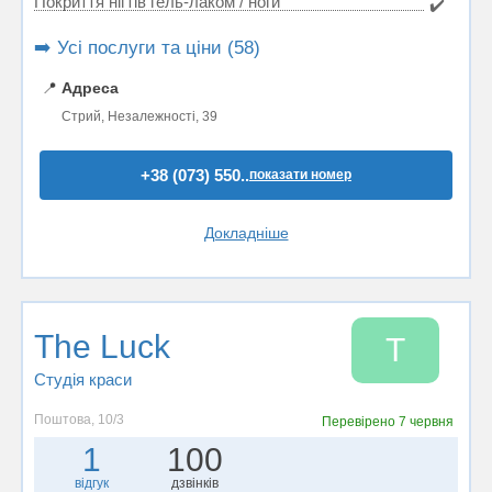
Покриття нігтів гель-лаком / ноги
✔️
➡️ Усі послуги та ціни (58)
📍
Адреса
Стрий, Незалежності, 39
+38 (073) 550..
показати номер
Докладніше
The Luck
T
Студія краси
Поштова, 10/3
Перевірено
7 червня
1
100
відгук
дзвінків