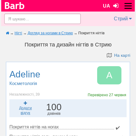
UA
Стрий
→
Нігті
→
Догляд за ногами в Стрию
→
Покриття нігтів
Покриття та дизайн нігтів в Стрию
На карті
Adeline
A
Косметологія
Незалежності, 39
Перевірено
27 червня
100
Додати
відгук
дзвінків
Покриття нігтів на ногах
✔️