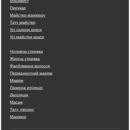
Масажист
Перукар
Майстер манікюру
Тату майстер
Усі салони краси
Усі майстри краси
Чоловіча стрижка
Жіноча стрижка
Фарбування волосся
Перманентний макіяж
Макіяж
Лазерна епіляція
Депіляція
Масаж
Тату, пірсинг
Манікюр