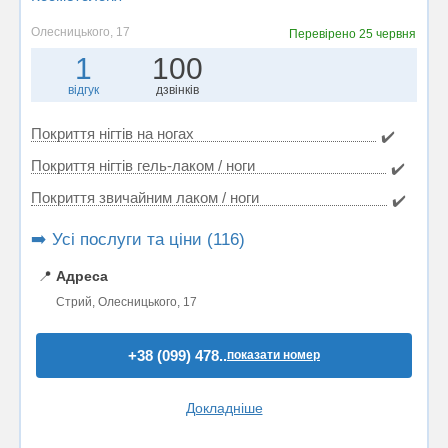
Олесницького, 17
Перевірено
25 червня
1
100
відгук
дзвінків
Покриття нігтів на ногах
✔️
Покриття нігтів гель-лаком / ноги
✔️
Покриття звичайним лаком / ноги
✔️
➡️ Усі послуги та ціни (116)
📍
Адреса
Стрий, Олесницького, 17
+38 (099) 478..
показати номер
Докладніше