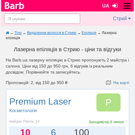
UA
Стрий
→
Тіло
→
Видалення волосся в Стрию
→
Епіляція
→
Лазерна
епіляція
Лазерна епіляція в Стрию - ціни та відгуки
На Barb.ua лазерну епіляцію в Стрию пропонують 2 майстра і
салона. Ціни від 150 до 950 грн, 6 відгуків із реальним
досвідом. Порівнюйте та записуйтесь.
Пропозицій: 2, від 150 до 950 ₴
На карті
Premium Laser
P
Косметологія
майдан Ринок, 14
Заходив(ла)
6 липня
10
6
100