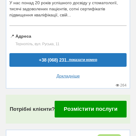
У нас понад 20 років успішного досвіду у стоматології,
тисячі задоволених пацієнтів, сотні сертифікатів
підвищення кваліфікації, свій...
📍
Адреса
Тернопіль, вул. Руська, 11
+38 (068) 231..
показати номер
Докладніше
264
Розмістити послуги
Потрібні клієнти?