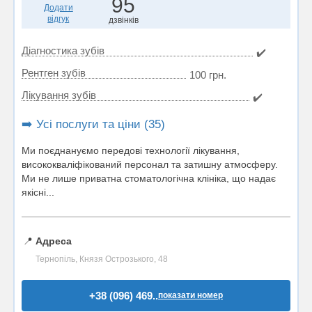
95
Додати
відгук
дзвінків
Діагностика зубів
✔️
Рентген зубів
100 грн.
Лікування зубів
✔️
➡️ Усі послуги та ціни (35)
Ми поєднануємо передові технології лікування,
висококваліфікований персонал та затишну атмосферу.
Ми не лише приватна стоматологічна клініка, що надає
якісні...
📍
Адреса
Тернопіль, Князя Острозького, 48
+38 (096) 469..
показати номер