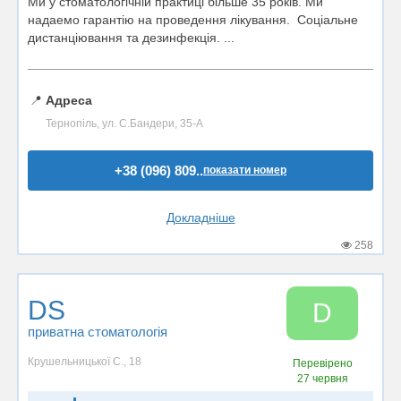
Ми у стоматологічній практиці більше 35 років. Ми
надаемо гарантію на проведення лікування. Соціальне
дистанціювання та дезинфекція. ...
📍
Адреса
Тернопіль, ул. С.Бандери, 35-А
+38 (096) 809..
показати номер
Докладніше
258
DS
D
приватна стоматологія
Крушельницької С., 18
Перевірено
27 червня