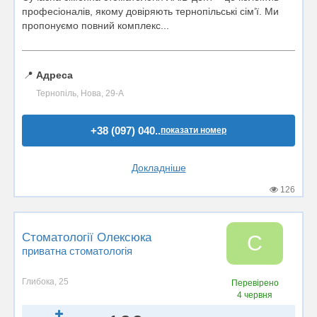
професіоналів, якому довіряють тернопільські сім’ї. Ми
пропонуємо повний комплекс...
📍
Адреса
Тернопіль, Нова, 29-А
+38 (097) 040..
показати номер
Докладніше
126
Стоматології Олексюка
С
приватна стоматологія
Глибока, 25
Перевірено
4 червня