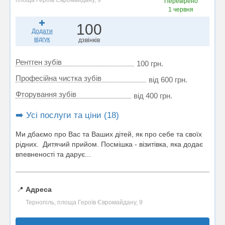
площа Героїв Євромайдану, 9
Перевірено
1 червня
100
Додати
відгук
дзвінків
Рентген зубів
100 грн.
Професійна чистка зубів
від 600 грн.
Фторування зубів
від 400 грн.
➡️ Усі послуги та ціни (18)
Ми дбаємо про Вас та Ваших дітей, як про себе та своїх
рідних. Дитячий прийом. Посмішка - візитівка, яка додає
впевненості та дарує...
📍
Адреса
Тернопіль, площа Героїв Євромайдану, 9