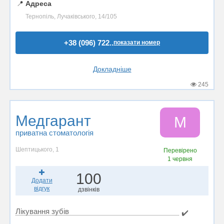
📍
Адреса
Тернопіль, Лучаківського, 14/105
+38 (096) 722..
показати номер
Докладніше
245
Медгарант
М
приватна стоматологія
Шептицького, 1
Перевірено
1 червня
100
Додати
відгук
дзвінків
Лікування зубів
✔️