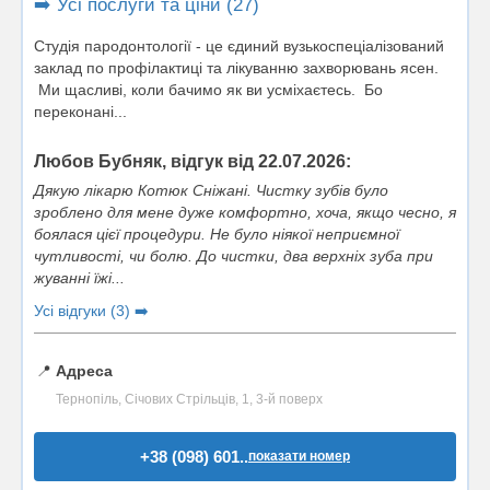
➡️ Усі послуги та ціни (27)
Студія пародонтології - це єдиний вузькоспеціалізований
заклад по профілактиці та лікуванню захворювань ясен.
Ми щасливі, коли бачимо як ви усміхаєтесь. Бо
переконані...
Любов Бубняк, відгук від 22.07.2026:
Дякую лікарю Котюк Сніжані. Чистку зубів було
зроблено для мене дуже комфортно, хоча, якщо чесно, я
боялася цієї процедури. Не було ніякої неприємної
чутливості, чи болю. До чистки, два верхніх зуба при
жуванні їжі...
Усі відгуки (3) ➡️
📍
Адреса
Тернопіль, Січових Стрільців, 1, 3-й поверх
+38 (098) 601..
показати номер