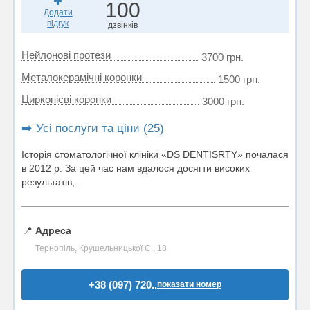
100
Додати
відгук
дзвінків
Нейлонові протези
3700 грн.
Металокерамічні коронки
1500 грн.
Цирконієві коронки
3000 грн.
➡️ Усі послуги та ціни (25)
Історія стоматологічної клініки «DS DENTISRTY» почалася
в 2012 р. За цей час нам вдалося досягти високих
результатів,...
📍
Адреса
Тернопіль, Крушельницької С., 18
+38 (097) 720..
показати номер