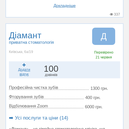
Докладніше
337
Діамант
Д
приватна стоматологія
Київська, 6а/19
Перевірено
21 червня
100
Додати
відгук
дзвінків
Професійна чистка зубів
1300 грн.
Фторування зубів
400 грн.
Відбілювання Zoom
6000 грн.
➡️ Усі послуги та ціни (14)
«Діамант» – це сімейна стоматологічна клініка, що