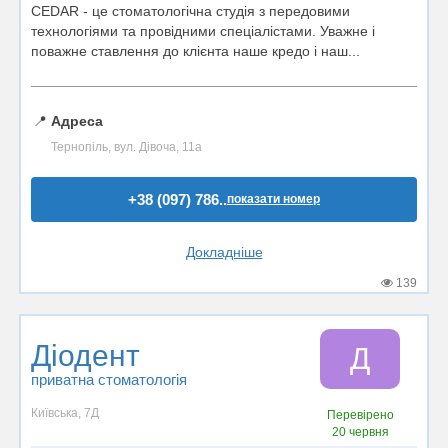
CEDAR - це стоматологічна студія з передовими
технологіями та провідними спеціалістами. Уважне і
поважне ставлення до клієнта наше кредо і наш...
📍
Адреса
Тернопіль, вул. Дівоча, 11а
+38 (097) 786..
показати номер
Докладніше
139
Діодент
Д
приватна стоматологія
Київська, 7Д
Перевірено
20 червня