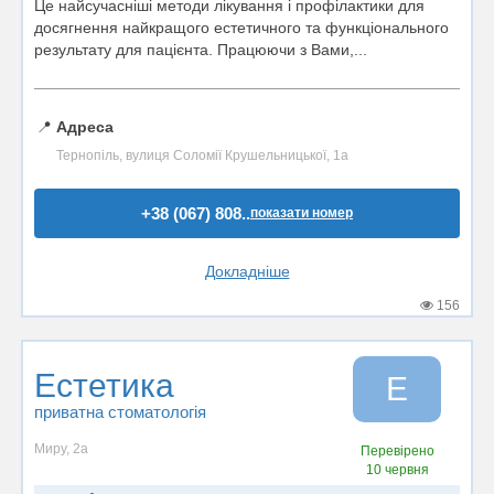
Це найсучасніші методи лікування і профілактики для
досягнення найкращого естетичного та функціонального
результату для пацієнта. Працюючи з Вами,...
📍
Адреса
Тернопіль, вулиця Соломії Крушельницької, 1а
+38 (067) 808..
показати номер
Докладніше
156
Естетика
Е
приватна стоматологія
Миру, 2а
Перевірено
10 червня