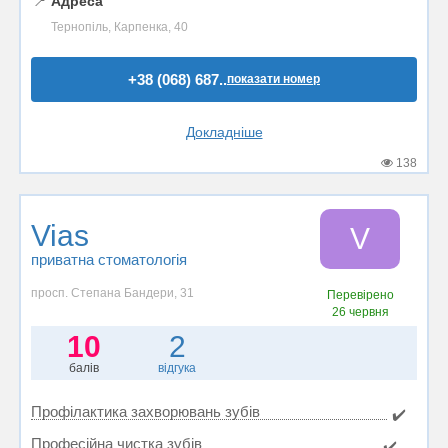
📍
Адреса
Тернопіль, Карпенка, 40
+38 (068) 687..
показати номер
Докладніше
138
Vias
V
приватна стоматологія
просп. Степана Бандери, 31
Перевірено
26 червня
10
2
балів
відгука
Профілактика захворювань зубів
✔️
Професійна чистка зубів
✔️