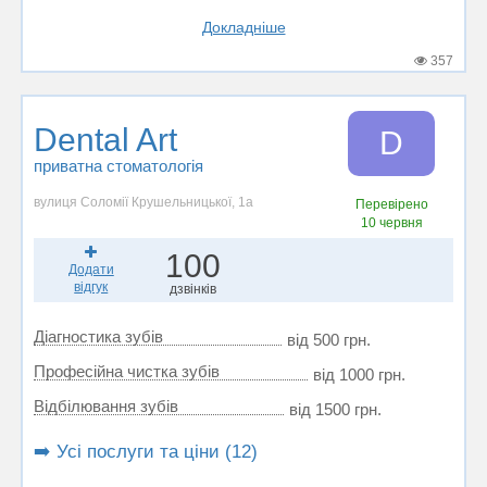
Докладніше
357
Dental Art
D
приватна стоматологія
вулиця Соломії Крушельницької, 1а
Перевірено
10 червня
100
Додати
відгук
дзвінків
Діагностика зубів
від 500 грн.
Професійна чистка зубів
від 1000 грн.
Відбілювання зубів
від 1500 грн.
➡️ Усі послуги та ціни (12)