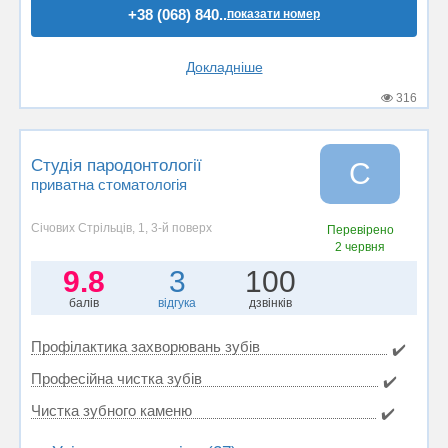
+38 (068) 840..
показати номер
Докладніше
316
Студія пародонтології
С
приватна стоматологія
Січових Стрільців, 1, 3-й поверх
Перевірено
2 червня
9.8
3
100
балів
відгука
дзвінків
Профілактика захворювань зубів
✔️
Професійна чистка зубів
✔️
Чистка зубного каменю
✔️