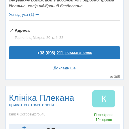
очікування! Виглядають абсолютно природно, форма
ідеальна, колір підібраний бездоганно. ...
Усі відгуки (1) ➡️
📍
Адреса
Тернопіль, Медова 20, каб. 22
+38 (098) 211..
показати номер
Докладніше
365
Клініка Плекана
К
приватна стоматологія
Князя Острозького, 48
Перевірено
10 червня