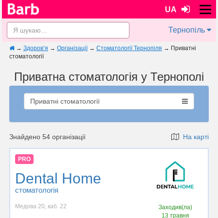
UA
Тернопіль
→
Здоров’я
→
Організації
→
Стоматології Тернопіля
→
Приватні
стоматології
Приватна стоматологія у Тернополі
Приватні стоматології
Знайдено 54 організації
На карті
PRO
Dental Home
стоматологія
Медова 20, каб. 22
Заходив(ла)
13 травня