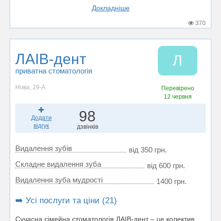
Докладніше
370
ЛАІВ-дент
Л
приватна стоматологія
Нова, 29-А
Перевірено
12 червня
98
Додати
відгук
дзвінків
Видалення зубів
від 350 грн.
Складне видалення зуба
від 600 грн.
Видалення зуба мудрості
1400 грн.
➡️ Усі послуги та ціни (21)
Сучасна сімейна стоматологія ЛАІВ-дент – це колектив