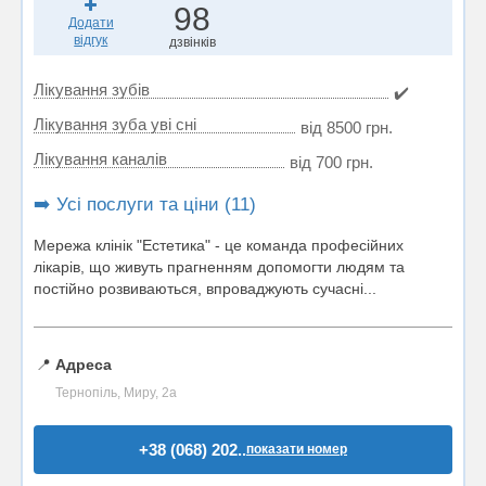
98
Додати
відгук
дзвінків
Лікування зубів
✔️
Лікування зуба уві сні
від 8500 грн.
Лікування каналів
від 700 грн.
➡️ Усі послуги та ціни (11)
Мережа клінік "Естетика" - це команда професійних
лікарів, що живуть прагненням допомогти людям та
постійно розвиваються, впроваджують сучасні...
📍
Адреса
Тернопіль, Миру, 2а
+38 (068) 202..
показати номер