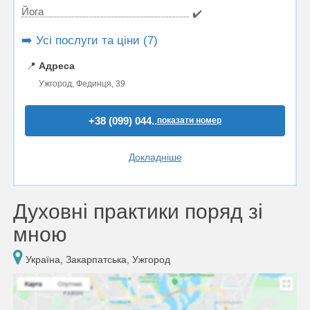
Йога
✔️
➡️ Усі послуги та ціни (7)
📍
Адреса
Ужгород, Фединця, 39
+38 (099) 044..
показати номер
Докладніше
Духовні практики поряд зі
мною
Україна, Закарпатська, Ужгород