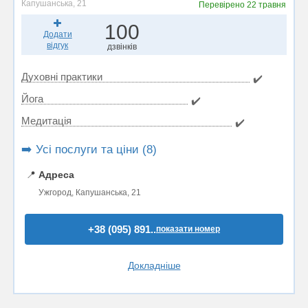
Капушанська, 21
Перевірено
22 травня
100
Додати
відгук
дзвінків
Духовні практики
✔️
Йога
✔️
Медитація
✔️
➡️ Усі послуги та ціни (8)
📍
Адреса
Ужгород, Капушанська, 21
+38 (095) 891..
показати номер
Докладніше