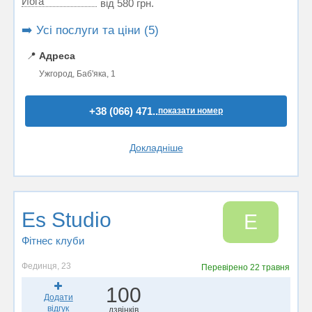
Йога
від 580 грн.
➡️ Усі послуги та ціни (5)
📍
Адреса
Ужгород, Баб'яка, 1
+38 (066) 471..
показати номер
Докладніше
Es Studio
E
Фітнес клуби
Фединця, 23
Перевірено
22 травня
100
Додати
відгук
дзвінків