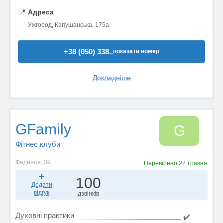
📍
Адреса
Ужгород, Капушанська, 175а
+38 (050) 338..
показати номер
Докладніше
GFamily
G
Фітнес клуби
Фединця, 39
Перевірено
22 травня
100
Додати
відгук
дзвінків
Духовні практики
✔️