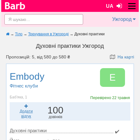
UA
Ужгород
→
Тіло
→
Тренування в Ужгороді
→
Духовні практики
Духовні практики Ужгород
Пропозицій: 5, від 580 до 580 ₴
На карті
Embody
E
Фітнес клуби
Баб'яка, 1
Перевірено
22 травня
100
Додати
відгук
дзвінків
Духовні практики
✔️