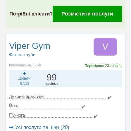
Розмістити послуги
Потрібні клієнти?
Viper Gym
V
Фітнес клуби
Капушанська, 175а
Перевірено
23 травня
99
Додати
відгук
дзвінків
Духовні практики
✔️
Йога
✔️
Fly-йога
✔️
➡️ Усі послуги та ціни (20)