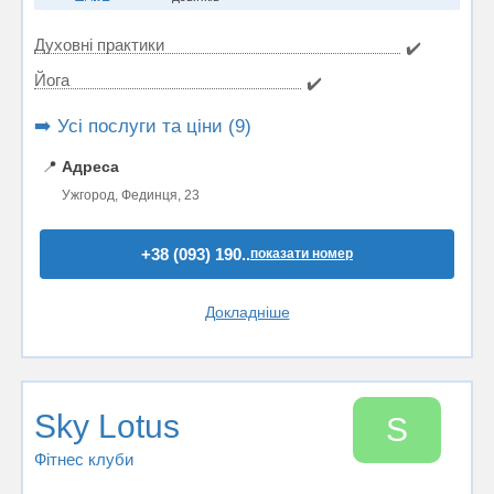
Духовні практики
✔️
Йога
✔️
➡️ Усі послуги та ціни (9)
📍
Адреса
Ужгород, Фединця, 23
+38 (093) 190..
показати номер
Докладніше
Sky Lotus
S
Фітнес клуби