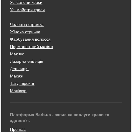
Усі салони краси
Усі майстри краси
Чоловіча стрижка
Жіноча стрижка
Фарбування волосся
Перманентний макіяж
Макіяж
Лазерна епіляція
Депіляція
Масаж
Тату, пірсинг
Манікюр
Платформа Barb.ua - запис на послуги краси та
здоров'я:
Про нас