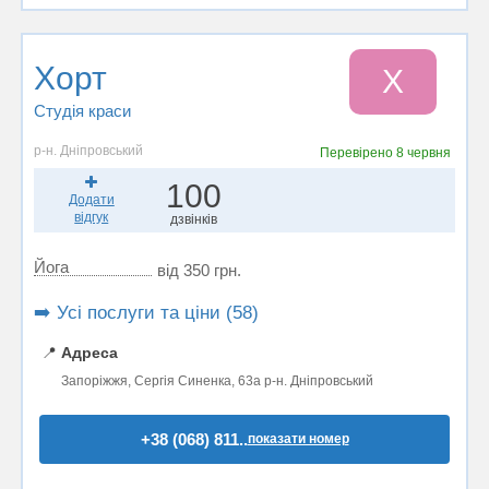
Хорт
Х
Студія краси
р-н. Дніпровський
Перевірено
8 червня
100
Додати
відгук
дзвінків
Йога
від 350 грн.
➡️ Усі послуги та ціни (58)
📍
Адреса
Запоріжжя, Сергія Синенка, 63a р-н. Дніпровський
+38 (068) 811..
показати номер