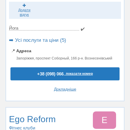
Додати
відгук
Йога
✔️
➡️ Усі послуги та ціни (5)
📍
Адреса
Запоріжжя, проспект Соборный, 166 р-н. Вознесенівський
+38 (098) 066..
показати номер
Докладніше
Ego Reform
E
Фітнес клуби