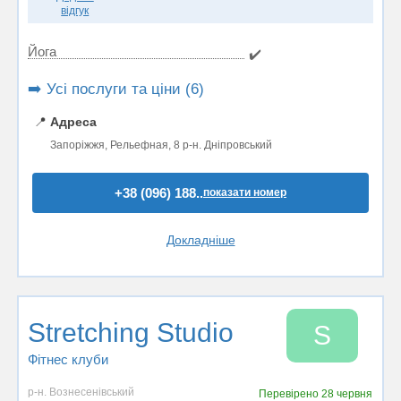
відгук
Йога
✔️
➡️ Усі послуги та ціни (6)
📍
Адреса
Запоріжжя, Рельефная, 8 р-н. Дніпровський
+38 (096) 188..
показати номер
Докладніше
Stretching Studio
S
Фітнес клуби
р-н. Вознесенівський
Перевірено
28 червня