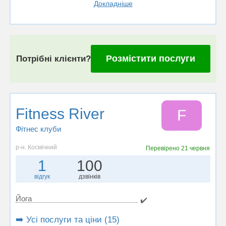
Докладніше
Розмістити послуги
Потрібні клієнти?
Fitness River
F
Фітнес клуби
р-н. Космічний
Перевірено
21 червня
1
100
відгук
дзвінків
Йога
✔️
➡️ Усі послуги та ціни (15)