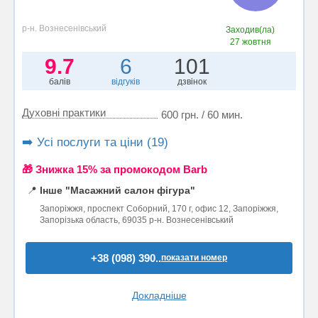
р-н. Вознесенівський
Заходив(ла)
27 жовтня
9.7
6
101
балів
відгуків
дзвінок
Духовні практики
600 грн. / 60 мин.
➡️ Усі послуги та ціни (19)
🎁 Знижка 15% за промокодом Barb
📍
Інше "Масажний салон фігура"
Запоріжжя, проспект Соборний, 170 г, офис 12, Запоріжжя,
Запорізька область, 69035 р-н. Вознесенівський
+38 (098) 390..
показати номер
Докладніше