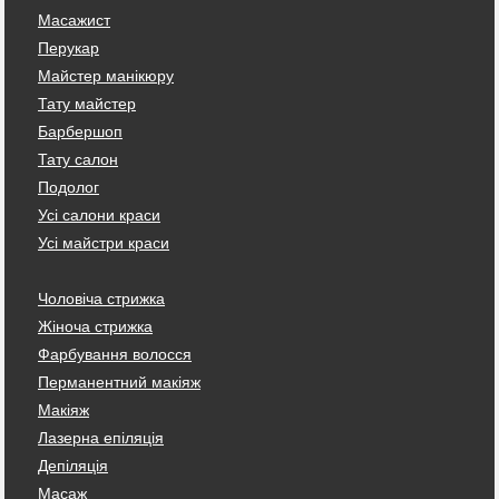
Масажист
Перукар
Майстер манікюру
Тату майстер
Барбершоп
Тату салон
Подолог
Усі салони краси
Усі майстри краси
Чоловіча стрижка
Жіноча стрижка
Фарбування волосся
Перманентний макіяж
Макіяж
Лазерна епіляція
Депіляція
Масаж