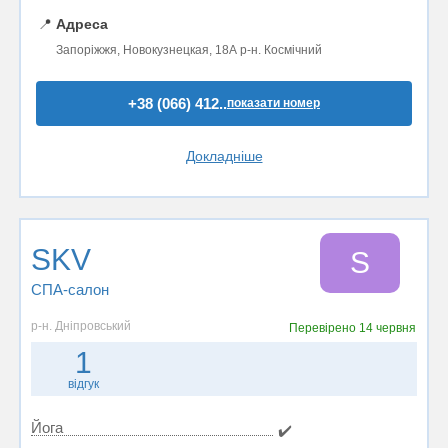
📍
Адреса
Запоріжжя, Новокузнецкая, 18А р-н. Космічний
+38 (066) 412..
показати номер
Докладніше
SKV
S
СПА-салон
р-н. Дніпровський
Перевірено
14 червня
1
відгук
Йога
✔️