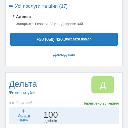
➡️ Усі послуги та ціни (17)
📍
Адреса
Запоріжжя, Розваги, 28 р-н. Дніпровський
+38 (050) 420..
показати номер
Докладніше
Дельта
Д
Фітнес клуби
р-н. Космічний
Перевірено
28 червня
100
Додати
відгук
дзвінків