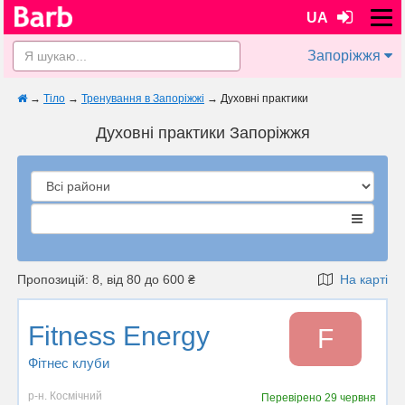
UA
Запоріжжя
→
Тіло
→
Тренування в Запоріжжі
→
Духовні практики
Духовні практики Запоріжжя
Пропозицій: 8, від 80 до 600 ₴
На карті
Fitness Energy
F
Фітнес клуби
р-н. Космічний
Перевірено
29 червня