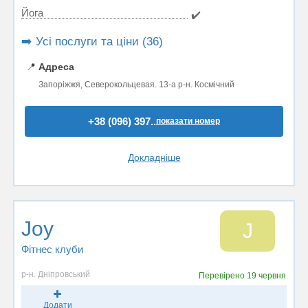
Йога
✔️
➡️ Усі послуги та ціни (36)
📍
Адреса
Запоріжжя, Северокольцевая. 13-а р-н. Космічний
+38 (096) 397..
показати номер
Докладніше
Joy
J
Фітнес клуби
р-н. Дніпровський
Перевірено
19 червня
Додати