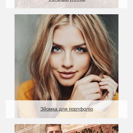
Зйомка для портфоліо