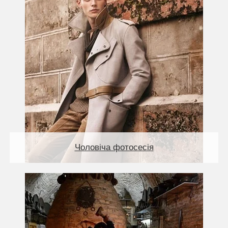
Чоловіча фотосесія