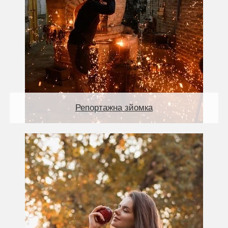
Репортажна зйомка