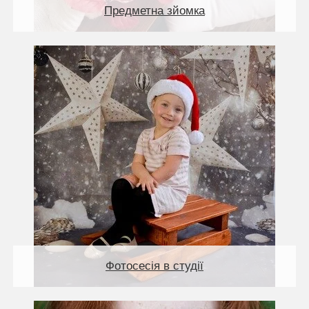
Предметна зйомка
Фотосесія в студії