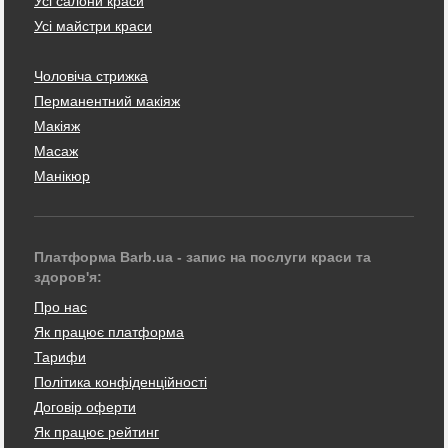
Усі салони краси
Усі майстри краси
Чоловіча стрижка
Перманентний макіяж
Макіяж
Масаж
Манікюр
Платформа Barb.ua - запис на послуги краси та
здоров'я:
Про нас
Як працює платформа
Тарифи
Політика конфіденційності
Договір оферти
Як працює рейтинг