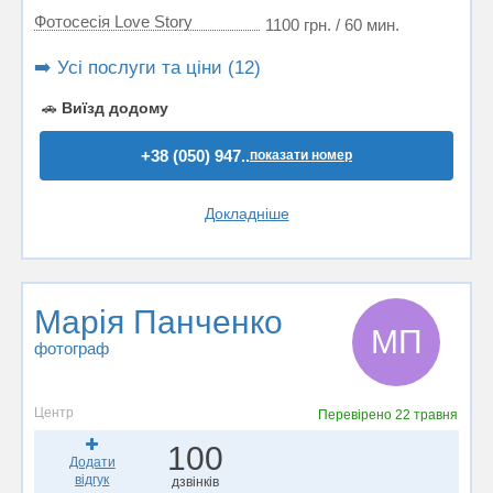
Фотосесія Love Story
1100 грн. / 60 мин.
➡️ Усі послуги та ціни (12)
🚗
Виїзд додому
+38 (050) 947..
показати номер
Докладніше
Марія Панченко
МП
фотограф
Центр
Перевірено
22 травня
100
Додати
відгук
дзвінків