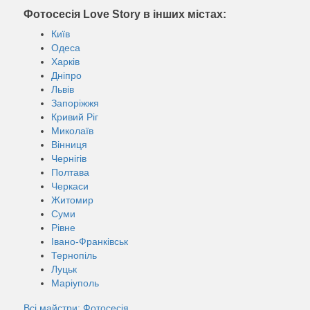
Фотосесія Love Story в інших містах:
Київ
Одеса
Харків
Дніпро
Львів
Запоріжжя
Кривий Ріг
Миколаїв
Вінниця
Чернігів
Полтава
Черкаси
Житомир
Суми
Рівне
Івано-Франківськ
Тернопіль
Луцьк
Маріуполь
Всі майстри: Фотосесія