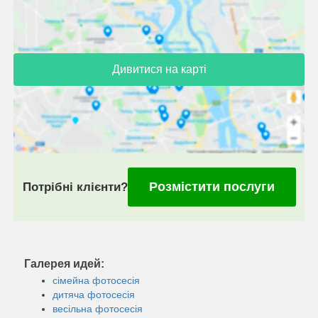
Дивитися на карті
Розмістити послуги
Потрібні клієнти?
Галерея идей:
сімейна фотосесія
дитяча фотосесія
весільна фотосесія