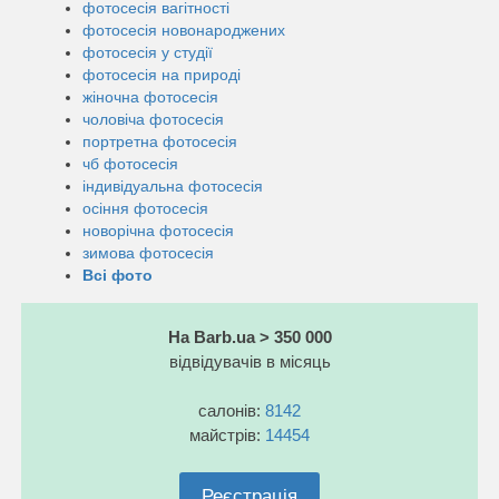
фотосесія вагітності
фотосесія новонароджених
фотосесія у студії
фотосесія на природі
жіночна фотосесія
чоловіча фотосесія
портретна фотосесія
чб фотосесія
індивідуальна фотосесія
осіння фотосесія
новорічна фотосесія
зимова фотосесія
Всі фото
На Barb.ua > 350 000
відвідувачів в місяць
салонів:
8142
майстрів:
14454
Реєстрація