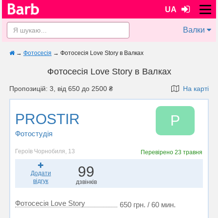
UA
Валки
→
Фотосесія
→
Фотосесія Love Story в Валках
Фотосесія Love Story в Валках
Пропозицій: 3, від 650 до 2500 ₴
На карті
PROSTIR
P
Фотостудiя
Героїв Чорнобиля, 13
Перевірено
23 травня
99
Додати
відгук
дзвінків
Фотосесія Love Story
650 грн. / 60 мин.