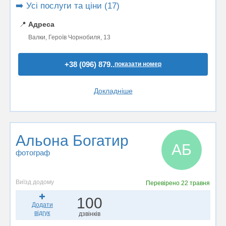
➡️ Усі послуги та ціни (17)
📍
Адреса
Валки, Героїв Чорнобиля, 13
+38 (096) 879..
показати номер
Докладніше
Альона Богатир
АБ
фотограф
Виїзд додому
Перевірено
22 травня
100
Додати
відгук
дзвінків