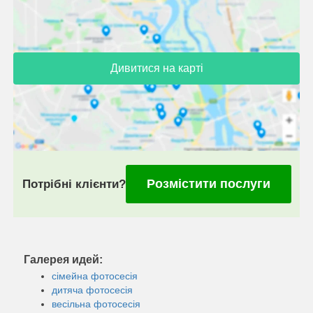
Дивитися на карті
Розмістити послуги
Потрібні клієнти?
Галерея идей:
сімейна фотосесія
дитяча фотосесія
весільна фотосесія