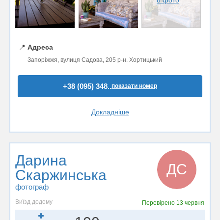
8 фото
📍
Адреса
Запоріжжя, вулиця Садова, 205 р-н. Хортицький
+38 (095) 348..
показати номер
Докладніше
Дарина
ДС
Скаржинська
фотограф
Виїзд додому
Перевірено
13 червня