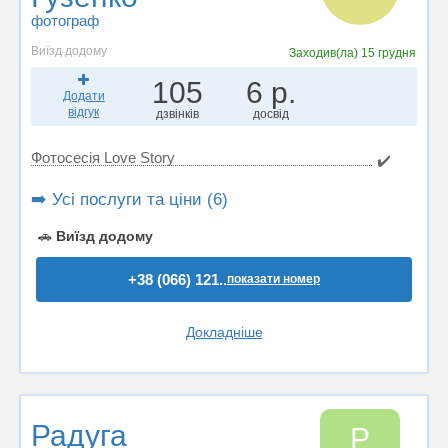
фотограф
Виїзд додому
Заходив(ла)
15 грудня
105
6 р.
Додати
відгук
дзвінків
досвід
Фотосесія Love Story
✔️
➡️ Усі послуги та ціни (6)
🚗
Виїзд додому
+38 (066) 121..
показати номер
Докладніше
Радуга
Р