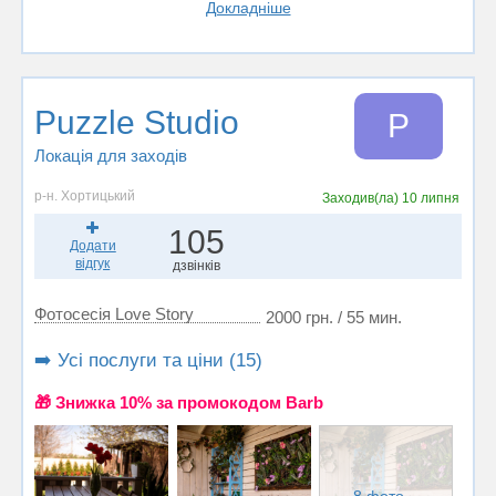
Докладніше
Puzzle Studio
P
Локація для заходів
р-н. Хортицький
Заходив(ла)
10 липня
105
Додати
відгук
дзвінків
Фотосесія Love Story
2000 грн. / 55 мин.
➡️ Усі послуги та ціни (15)
🎁 Знижка 10% за промокодом Barb