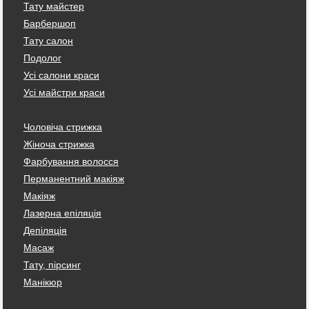
Тату майстер
Барбершоп
Тату салон
Подолог
Усі салони краси
Усі майстри краси
Чоловіча стрижка
Жіноча стрижка
Фарбування волосся
Перманентний макіяж
Макіяж
Лазерна епіляція
Депіляція
Масаж
Тату, пірсинг
Манікюр