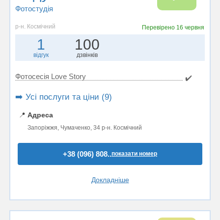
Фотостудiя
р-н. Космічний
Перевірено
16 червня
1
100
відгук
дзвінків
Фотосесія Love Story
✔️
➡️ Усі послуги та ціни (9)
📍
Адреса
Запоріжжя, Чумаченко, 34 р-н. Космічний
+38 (096) 808..
показати номер
Докладніше