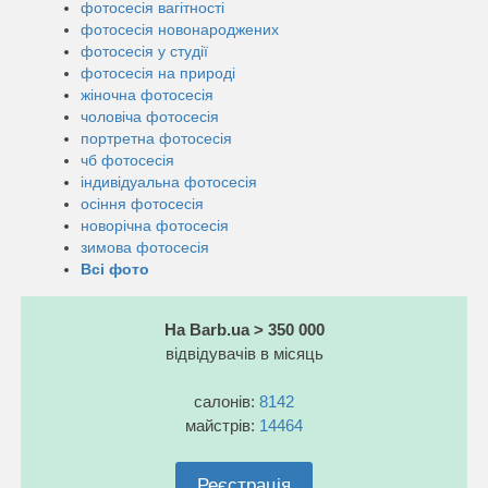
фотосесія вагітності
фотосесія новонароджених
фотосесія у студії
фотосесія на природі
жіночна фотосесія
чоловіча фотосесія
портретна фотосесія
чб фотосесія
індивідуальна фотосесія
осіння фотосесія
новорічна фотосесія
зимова фотосесія
Всі фото
На Barb.ua > 350 000
відвідувачів в місяць
салонів:
8142
майстрів:
14464
Реєстрація