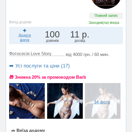
Повний запис
Виїзд додому
Заходив(ла)
вчора
100
11 р.
Додати
відгук
дзвінків
досвід
Фотосесія Love Story
від 4000 грн. / 60 мин.
➡️ Усі послуги та ціни (17)
🎁 Знижка 20% за промокодом Barb
34 фото
🚗
Виїзд додому