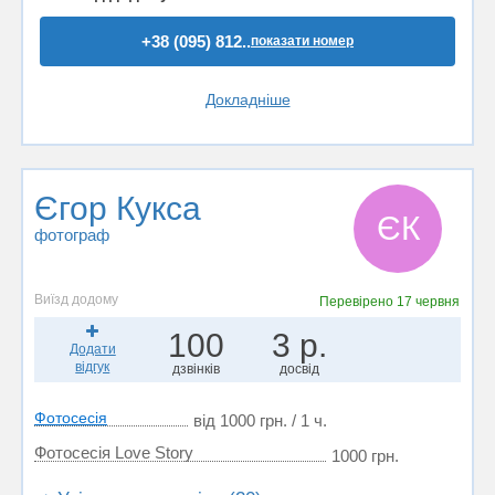
+38 (095) 812..
показати номер
Докладніше
Єгор Кукса
ЄК
фотограф
Виїзд додому
Перевірено
17 червня
100
3 р.
Додати
відгук
дзвінків
досвід
Фотосесія
від 1000 грн. / 1 ч.
Фотосесія Love Story
1000 грн.