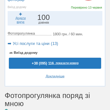
Виїзд додому
Перевірено
13 червня
100
Додати
відгук
дзвінків
Фотопрогулянка
1800 грн. / 60 мин.
➡️ Усі послуги та ціни (13)
🚗
Виїзд додому
+38 (095) 116..
показати номер
Докладніше
Фотопрогулянка поряд зі
мною