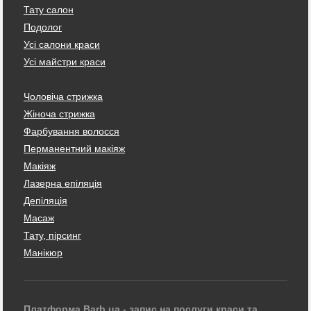
Тату салон
Подолог
Усі салони краси
Усі майстри краси
Чоловіча стрижка
Жіноча стрижка
Фарбування волосся
Перманентний макіяж
Макіяж
Лазерна епіляція
Депіляція
Масаж
Тату, пірсинг
Манікюр
Платформа Barb.ua - запис на послуги краси та