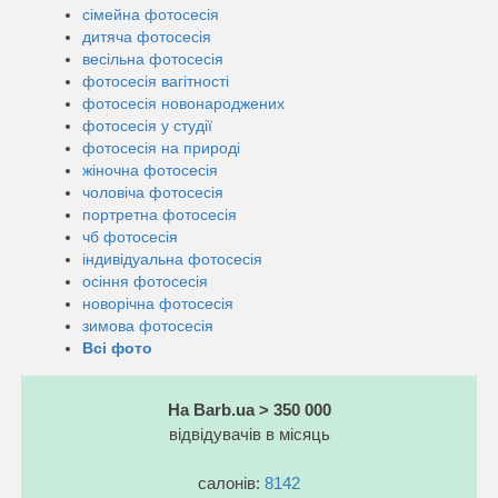
сімейна фотосесія
дитяча фотосесія
весільна фотосесія
фотосесія вагітності
фотосесія новонароджених
фотосесія у студії
фотосесія на природі
жіночна фотосесія
чоловіча фотосесія
портретна фотосесія
чб фотосесія
індивідуальна фотосесія
осіння фотосесія
новорічна фотосесія
зимова фотосесія
Всі фото
На Barb.ua > 350 000
відвідувачів в місяць
салонів:
8142