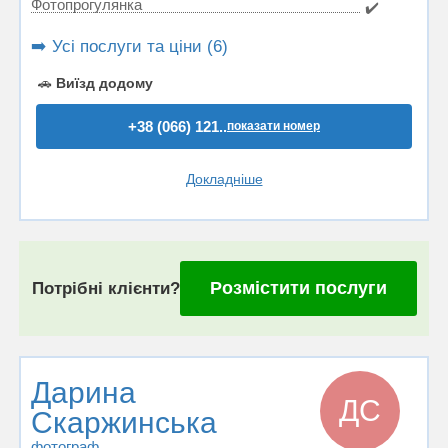
Фотопрогулянка
✔️
➡️ Усі послуги та ціни (6)
🚗
Виїзд додому
+38 (066) 121..
показати номер
Докладніше
Розмістити послуги
Потрібні клієнти?
Дарина
ДС
Скаржинська
фотограф