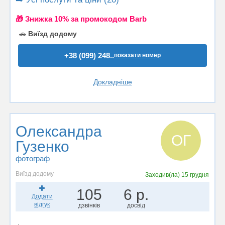
🎁 Знижка 10% за промокодом Barb
🚗
Виїзд додому
+38 (099) 248..
показати номер
Докладніше
Олександра
ОГ
Гузенко
фотограф
Виїзд додому
Заходив(ла)
15 грудня
105
6 р.
Додати
відгук
дзвінків
досвід