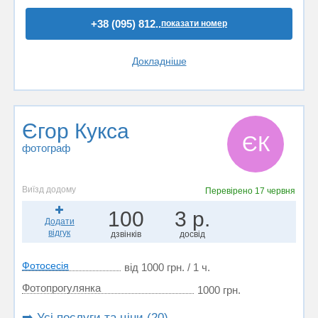
+38 (095) 812..
показати номер
Докладніше
Єгор Кукса
ЄК
фотограф
Виїзд додому
Перевірено
17 червня
100
3 р.
Додати
відгук
дзвінків
досвід
Фотосесія
від 1000 грн. / 1 ч.
Фотопрогулянка
1000 грн.
➡️ Усі послуги та ціни (20)