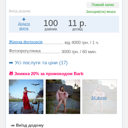
Повний запис
Виїзд додому
Заходив(ла)
вчора
100
11 р.
Додати
відгук
дзвінків
досвід
Жіноча фотосесія
від 4000 грн. / 1 ч.
Фотопрогулянка
3000 грн. / 60 мин.
➡️ Усі послуги та ціни (17)
🎁 Знижка 20% за промокодом Barb
34 фото
🚗
Виїзд додому