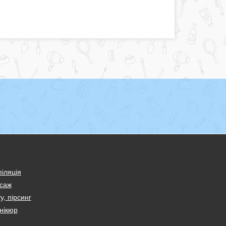
іляція
саж
у, пірсинг
нікюр