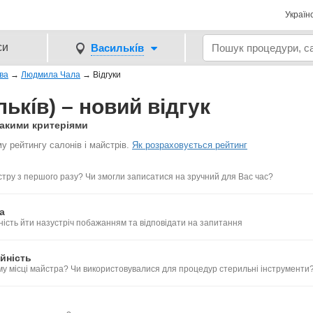
Україн
си
Василькíв
ва
→
Людмила Чала
→
Відгуки
кíв) – новий відгук
такими критеріями
у рейтингу салонів і майстрів.
Як розраховується рейтинг
тру з першого разу? Чи змогли записатися на зручний для Вас час?
а
ність йти назустріч побажанням та відповідати на запитання
йність
му місці майстра? Чи використовувалися для процедур стерильні інструменти