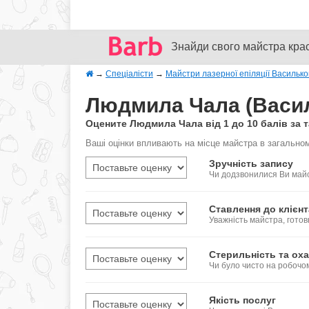
Знайди свого майстра кра
→
Спеціалісти
→
Майстри лазерної епіляції Василько
Людмила Чала (Василь
Оцените Людмила Чала від 1 до 10 балів за 
Ваші оцінки впливають на місце майстра в загальном
Зручність запису
Чи додзвонилися Ви майс
Ставлення до клієнт
Уважність майстра, готов
Стерильність та оха
Чи було чисто на робочо
Якість послуг