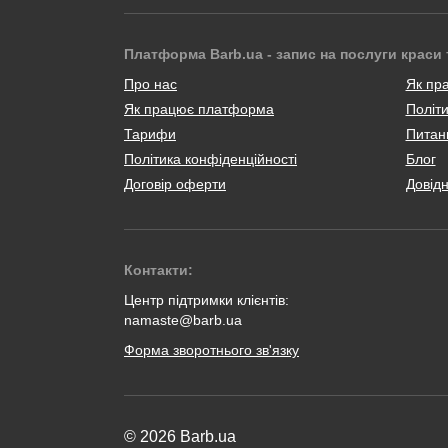
Платформа Barb.ua - запис на послуги краси 
Про нас
Як пр
Як працює платформа
Політи
Тарифи
Питанн
Політика конфіденційності
Блог
Договір оферти
Довід
Контакти:
Центр підтримки клієнтів:
namaste@barb.ua
Форма зворотнього зв'язку
© 2026 Barb.ua