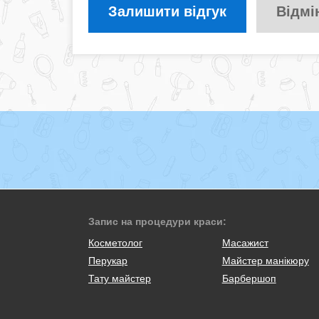
Залишити відгук
Відмі
Запис на процедури краси:
Косметолог
Масажист
Перукар
Майстер манікюру
Тату майстер
Барбершоп