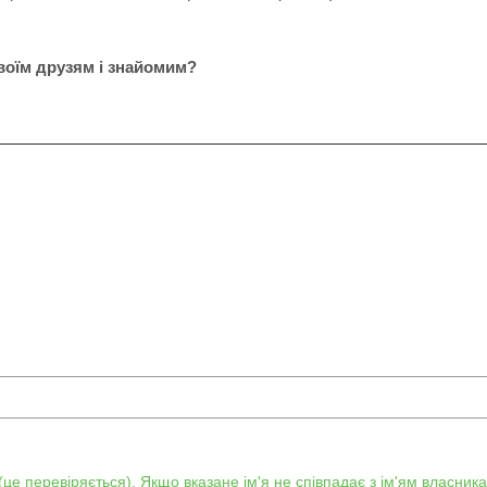
оїм друзям і знайомим?
е перевіряється). Якщо вказане ім'я не співпадає з ім'ям власника