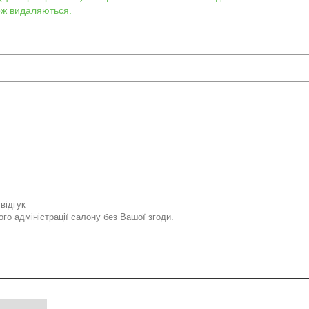
кож видаляються.
відгук
го адміністрації салону без Вашої згоди.