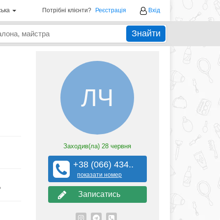
ська
Потрібні клієнти?
Реєстрація
Вхід
Знайти
ЛЧ
Заходив(ла)
28 червня
+38 (066) 434..
показати номер
?
Записатись