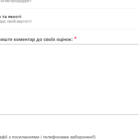
ьтатом процедури?
 та якості
дає своїй вартості
*
лиште коментар до своїх оцінок:
ографії з посиланнями і телефонами заборонені!)