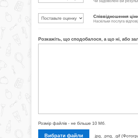
Чи задоволені Ви резул
Співвідношення ціни
Наскільки послуга відпові
Розкажіть, що сподобалося, а що ні, або за
Розмір файлів - не більше 10 Мб.
Вибрати файли
.jpg, .png, .gif (Фот