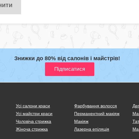
нити
Знижки до 80% від салонів і майстрів!
Усі салони краси
Фарбування волосся
Деп
Усі майстри краси
Перманентний макіяж
Ма
Чоловіча стрижка
Макіяж
Тат
Жіноча стрижка
Лазерна епіляція
Ма