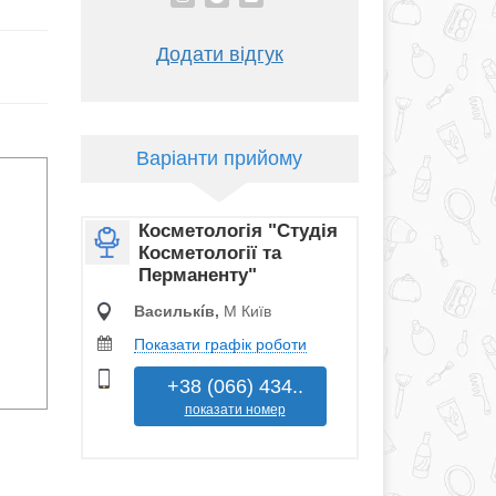
Додати відгук
Варіанти прийому
Косметологія "Студія
Косметології та
Перманенту"
Василькíв,
М Київ
Показати графік роботи
+38 (066) 434..
показати номер