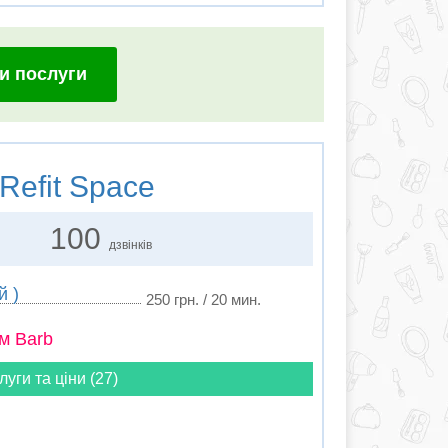
и послуги
Refit Space
100
дзвінків
й )
250 грн. / 20 мин.
м Barb
луги та ціни (27)