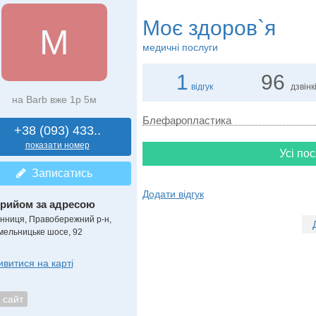
Моє здоров`я
М
медичні послуги
1
96
відгук
дзвінк
на Barb вже 1р 5м
Блефаропластика
+38 (093) 433..
показати номер
Усі пос
Записатись
Додати відгук
рийом за адресою
інниця, Правобережний р-н,
мельницьке шосе, 92
ивитися на карті
сайт