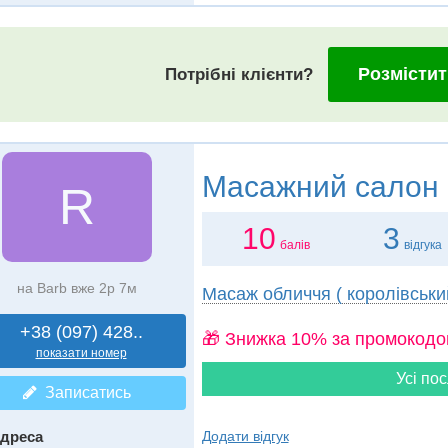
Розмістит
Потрібні клієнти?
Масажний салон
R
10
3
балів
відгука
на Barb вже 2р 7м
Масаж обличчя ( королівськи
+38 (097) 428..
🎁 Знижка 10% за промокодо
показати номер
Усі пос
Записатись
дреса
Додати відгук