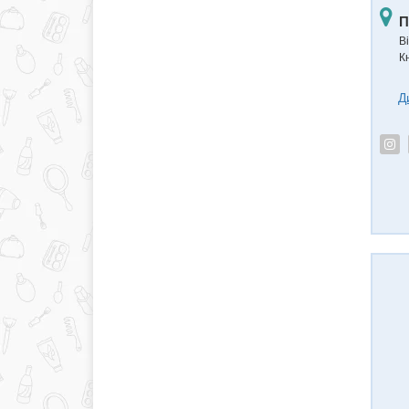
П
В
К
Д