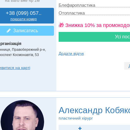
на Barb вже 4р 2м
Блефаропластика
+38 (099) 057..
Отопластика
показати номер
🎁 Знижка 10% за промокодо
Записатись
Усі пос
рганізація
інниця, Правобережний р-н,
Додати відгук
роспект Космонавтів, 53
ивитися на карті
Александр Кобяк
пластичний хірург