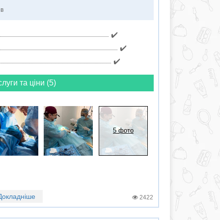
ів
✔️
✔️
✔️
слуги та ціни (5)
5 фото
Докладніше
2422