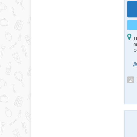
П
В
С
Д