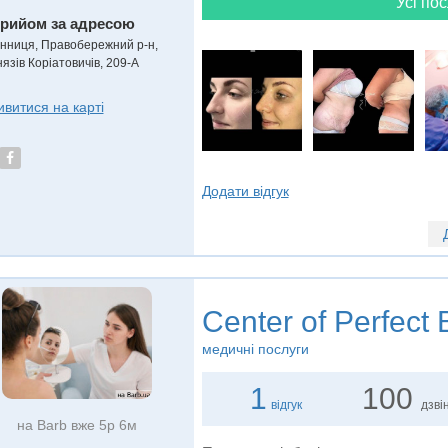
Усі пос
рийом за адресою
інниця, Правобережний р-н,
нязів Коріатовичів, 209-А
ивитися на карті
Додати відгук
Center of Perfect
медичні послуги
1
100
відгук
дзвін
на Barb вже 5р 6м