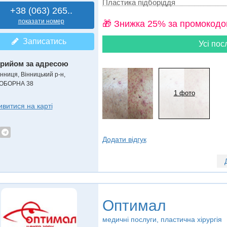
Пластика підборіддя
+38 (063) 265..
показати номер
🎁 Знижка 25% за промокодо
Записатись
Усі пос
рийом за адресою
інниця, Вінницький р-н,
ОБОРНА 38
1 фото
ивитися на карті
Додати відгук
Оптимал
медичні послуги, пластична хірургія