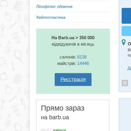
Ліпофілінг обличчя
Хейлопластика
На Barb.ua > 350 000
О
відвідувачів в місяць
В
п
салонів:
8138
майстрів:
14446
Д
Реєстрація
Прямо зараз
на barb.ua
04:01
дзвінок