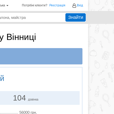
ська
Потрібні клієнти?
Реєстрація
Вхід
Знайти
у Вінниці
ай
104
дзвінка
56000 грн.