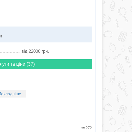
ів
від 22000 грн.
луги та ціни (37)
Докладніше
272