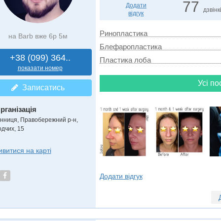
77
Додати
дзвінк
відгук
Ринопластика
на Barb вже 6р 5м
Блефаропластика
+38 (099) 364..
Пластика лоба
показати номер
Усі по
Записатись
рганізація
інниця, Правобережний р-н,
одчих, 15
ивитися на карті
Додати відгук