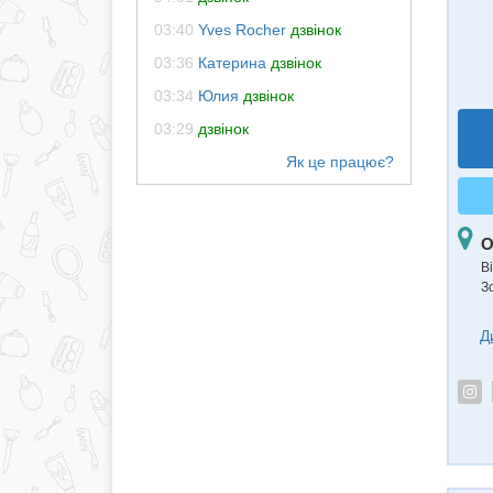
03:40
Yves Rocher
дзвінок
03:36
Катерина
дзвінок
03:34
Юлия
дзвінок
03:29
дзвінок
О
В
З
Д