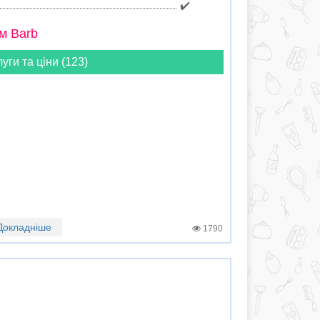
✔️
м Barb
луги та ціни (123)
Докладніше
1790