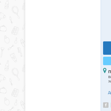
П
В
Х
Д