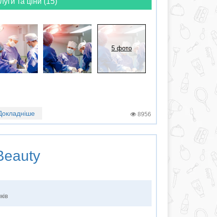
луги та ціни (15)
5 фото
Докладніше
8956
 Beauty
ків