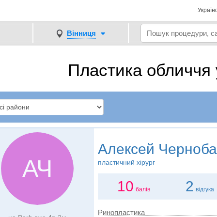
Україн
Вінниця
Пластика обличчя 
Алексей Черноб
АЧ
пластичний хірург
10
2
балів
відгука
Ринопластика