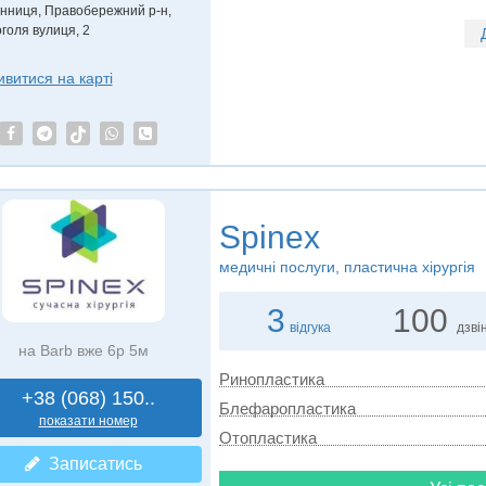
інниця, Правобережний р-н
,
оголя вулиця, 2
ивитися на карті
Spinex
медичні послуги, пластична хірургія
3
100
відгука
дзвін
на Barb вже 6р 5м
Ринопластика
+38 (068) 150..
Блефаропластика
показати номер
Отопластика
Записатись