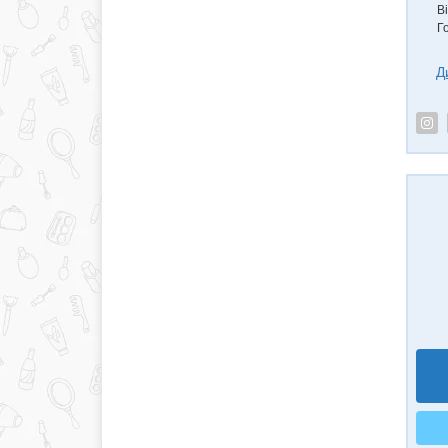
В
Г
Д