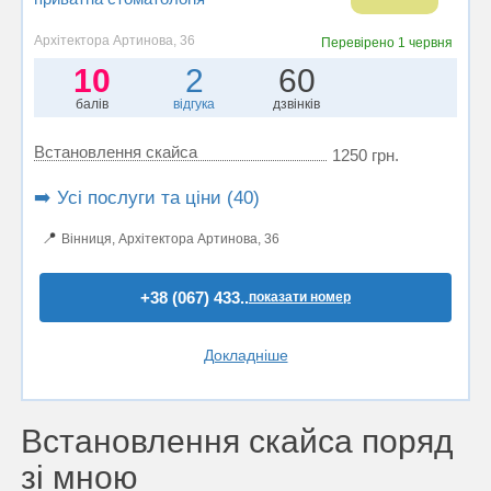
Архітектора Артинова, 36
Перевірено
1 червня
10
2
60
балів
відгука
дзвінків
Встановлення скайса
1250 грн.
➡️ Усі послуги та ціни (40)
📍
Вінниця, Архітектора Артинова, 36
+38 (067) 433..
показати номер
Докладніше
Встановлення скайса поряд
зі мною