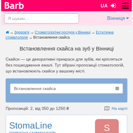
UA
Вінниця
→
Здоров’я
→
Стоматологічні послуги у Вінниці
→
Естетична
стоматологія
→
Встановлення скайса
Встановлення скайса на зуб у Вінниці
Скайси — це декоративні прикраси для зубів, які кріпляться
без пошкодження емалі. Тут зібрані пропозиції стоматологій,
що встановлюють скайси у вашому місті.
Встановлення скайса
Пропозицій: 2, від 350 до 1250 ₴
На карті
StomaLine
S
приватна стоматологія