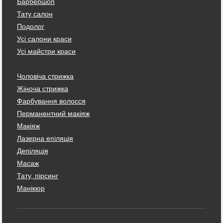
Барбершоп
Тату салон
Подолог
Усі салони краси
Усі майстри краси
Чоловіча стрижка
Жіноча стрижка
Фарбування волосся
Перманентний макіяж
Макіяж
Лазерна епіляція
Депіляція
Масаж
Тату, пірсинг
Манікюр