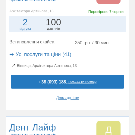
Архітектора Артинова, 13
Перевірено
7 червня
2
100
відгука
дзвінків
Встановлення скайса
350 грн. / 30 мин.
➡️ Усі послуги та ціни (41)
📍
Вінниця, Архітектора Артинова, 13
+38 (093) 188..
показати номер
Докладніше
Дент Лайф
Д
приватна стоматологія