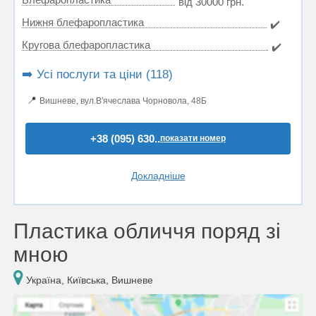
від 30000 грн.
Нижня блефаропластика
✔️
Кругова блефаропластика
✔️
➡️ Усі послуги та ціни (118)
📍
Вишневе, вул.В'ячеслава Чорновола, 48Б
+38 (095) 630..
показати номер
Докладніше
Пластика обличчя поряд зі
мною
Україна, Київська, Вишневе