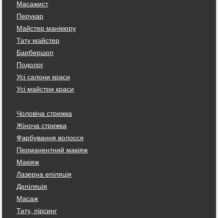
Масажист
Перукар
Майстер манікюру
Тату майстер
Барбершоп
Подолог
Усі салони краси
Усі майстри краси
Чоловіча стрижка
Жіноча стрижка
Фарбування волосся
Перманентний макіяж
Макіяж
Лазерна епіляція
Депіляція
Масаж
Тату, пірсинг