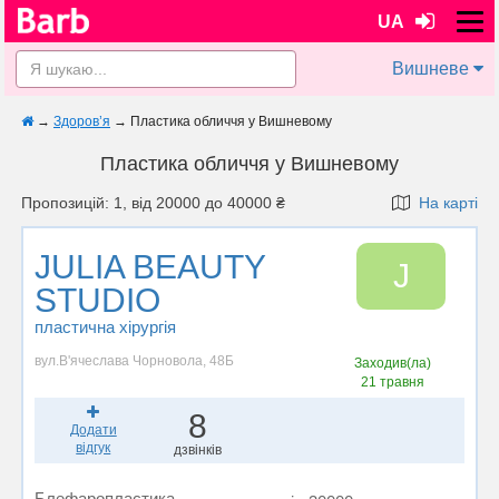
UA
Вишневе
→
Здоров’я
→
Пластика обличчя у Вишневому
Пластика обличчя у Вишневому
Пропозицій: 1, від 20000 до 40000 ₴
На карті
JULIA BEAUTY
J
STUDIO
пластична хірургія
вул.В'ячеслава Чорновола, 48Б
Заходив(ла)
21 травня
8
Додати
відгук
дзвінків
Блефаропластика