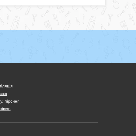
іляція
саж
у, пірсинг
нікюр