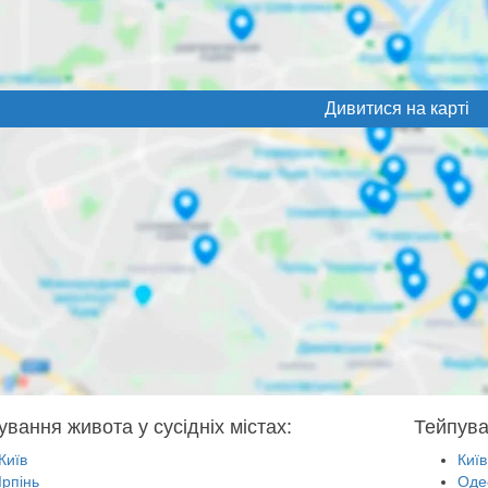
Дивитися на карті
ування живота у сусідніх містах:
Тейпува
Київ
Київ
Ірпінь
Оде