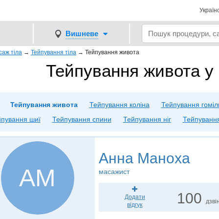
Україн
Вишневе
саж тіла
→
Тейпування тіла
→
Тейпування живота
Тейпування живота 
Тейпування живота
Тейпування коліна
Тейпування гоміл
пування шиї
Тейпування спини
Тейпування ніг
Тейпування
Анна Маноха
АМ
масажист
100
Додати
дзвін
відгук