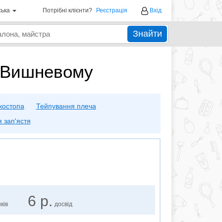
ська
Потрібні клієнти?
Реєстрація
Вхід
Знайти
у Вишневому
костопа
Тейпування плеча
 зап'ястя
6 р.
ків
досвід