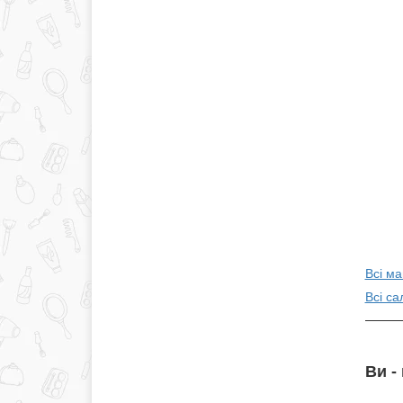
Всі ма
Всі с
Ви -