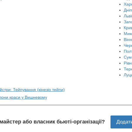
Харк
Дні
Льві
Зап
Крив
Мик
Він
Черн
Пол
Сум
Рівн
Тер
Луц
йстри: Тейпування (кінезiо тейпи)
алони краси у Вишневому
 майстер або власник бьюті-організації?
Додат