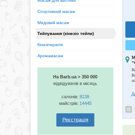
Масаж для вагітних
Спортивний масаж
Медовий масаж
Тейпування (кінезiо тейпи)
Кінезітерапія
Аромамасаж
М
"
В
В
На Barb.ua > 350 000
о
відвідувачів в місяць
Д
салонів:
8138
майстрів:
14445
Реєстрація