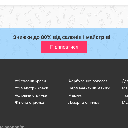
Знижки до 80% від салонів і майстрів!
Усі салони краси
Фарбування волосся
Деп
Усі майстри краси
Перманентний макіяж
Ма
Чоловіча стрижка
Макіяж
Тат
Жіноча стрижка
Лазерна епіляція
Ма
та здоров'я: