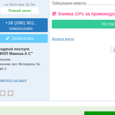
Тейпування живота
на Barb вже 2р 9м
Повний запис
🎁 Знижка 10% за промокодо
+38 (096) 901..
Усі пос
показати номер
Записатись
Додати відгук
едичні послуги
ФОП Маноха А С"
ишневе,
ишневе, вул. Молодіжна, 9а,
фіс 3
ивитися на карті