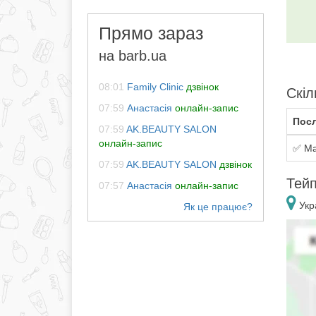
Прямо зараз
на barb.ua
08:01
Family Clinic
дзвінок
Скіл
07:59
Анастасія
онлайн-запис
Посл
07:59
AK.BEAUTY SALON
онлайн-запис
✅ Ма
07:59
AK.BEAUTY SALON
дзвінок
Тейп
07:57
Анастасія
онлайн-запис
Укра