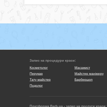
Запис на процедури краси:
Косметолог
Масажист
Перукар
Майстер манікюру
Тату майстер
Барбершоп
Подолог
Платформа Barb.ua - запис на послуги краси 