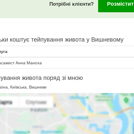
Розмістит
Потрібні клієнти?
ьки коштує тейпування живота у Вишневому
уга
сажист Анна Маноха
ування живота поряд зі мною
їна, Київська, Вишневе