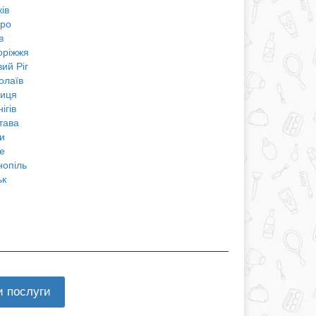
ів
про
в
оріжжя
ий Ріг
олаїв
ниця
ігів
тава
и
е
нопіль
ьк
и послуги