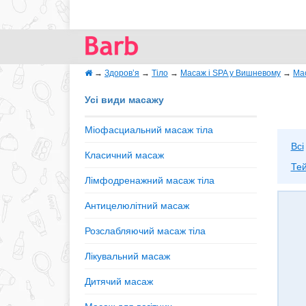
→
Здоров’я
→
Тіло
→
Масаж і SPA у Вишневому
→
Ма
Усі види масажу
Міофасциальний масаж тіла
Всі
Класичний масаж
Тей
Лімфодренажний масаж тіла
Антицелюлітний масаж
Розслабляючий масаж тіла
Лікувальний масаж
Дитячий масаж