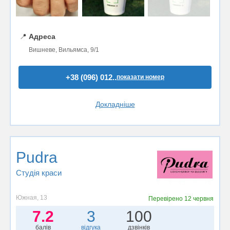
📍
Адреса
Вишневе, Вильямса, 9/1
+38 (096) 012..
показати номер
Докладніше
Pudra
Студія краси
Южная, 13
Перевірено
12 червня
7.2
3
100
балів
відгука
дзвінків