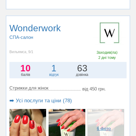
Wonderwork
СПА-салон
Вильямса, 9/1
Заходив(ла)
2 дні тому
10
1
63
балів
відгук
дзвінка
Стрижки для жінок
від 450 грн.
➡️ Усі послуги та ціни (78)
6 фото