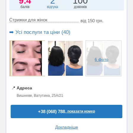
9.4
2
100
балів
відгука
дзвінків
Стрижки для жінок
від 150 грн.
➡️ Усі послуги та ціни (40)
6 фото
📍
Адреса
Вишневе, Ватутина, 25A/21
+38 (068) 788..
показати номер
Докладніше