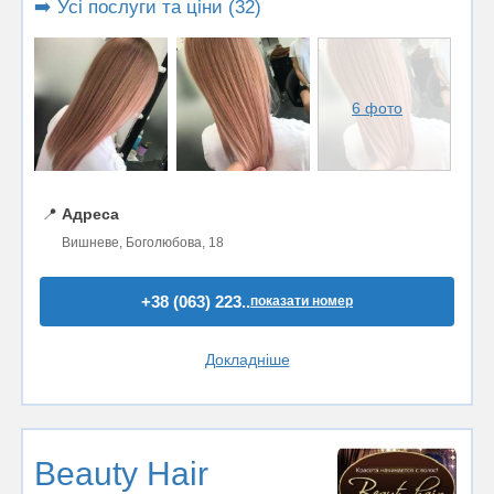
➡️ Усі послуги та ціни (32)
6 фото
📍
Адреса
Вишневе, Боголюбова, 18
+38 (063) 223..
показати номер
Докладніше
Beauty Hair