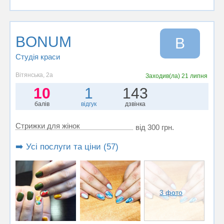
BONUM
B
Студія краси
Вітянська, 2а
Заходив(ла)
21 липня
10
1
143
балів
відгук
дзвінка
Стрижки для жінок
від 300 грн.
➡️ Усі послуги та ціни (57)
3 фото