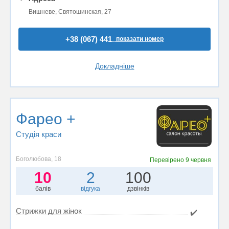
Вишневе, Святошинская, 27
+38 (067) 441..
показати номер
Докладніше
Фарео +
Студія краси
Боголюбова, 18
Перевірено
9 червня
10
2
100
балів
відгука
дзвінків
Стрижки для жінок
✔️