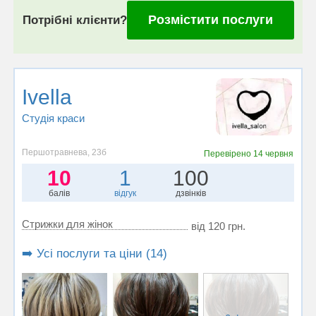
Розмістити послуги
Потрібні клієнти?
Ivella
Студія краси
Першотравнева, 23б
Перевірено
14 червня
10
1
100
балів
відгук
дзвінків
Стрижки для жінок
від 120 грн.
➡️ Усі послуги та ціни (14)