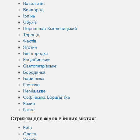
Василькíв
Вишгород
Ірпінь
Обухів
Переяслав-Хмельницький
Тараща
Фастів
Яготин
Білогородка
Коцюбинське
Святопетрівське
Бородянка
Баришівка
Глеваха
Немішаєве
Софіївська Борщагівка
Козин
Гатне
Стрижки для жінок в інших містах:
Київ
Одеса
Харків