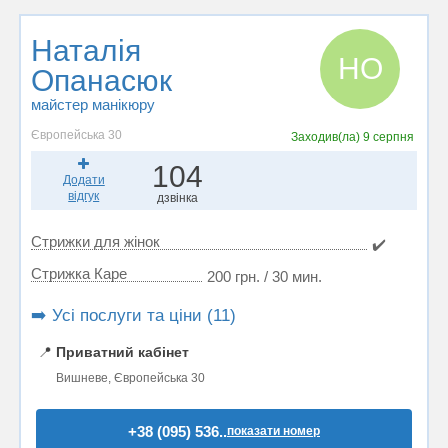
Наталія
НО
Опанасюк
майстер манікюру
Європейська 30
Заходив(ла)
9 серпня
104
Додати
відгук
дзвінка
Стрижки для жінок
✔️
Стрижка Каре
200 грн. / 30 мин.
➡️ Усі послуги та ціни (11)
📍
Приватний кабінет
Вишневе, Європейська 30
+38 (095) 536..
показати номер