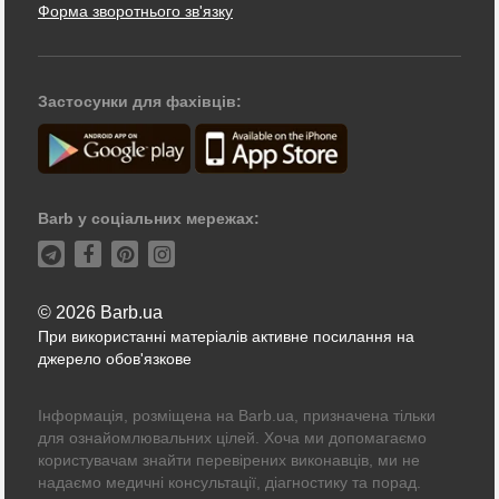
Форма зворотнього зв'язку
Застосунки для фахівців:
Barb у соціальних мережах:
© 2026 Barb.ua
При використанні матеріалів активне посилання на
джерело обов'язкове
Інформація, розміщена на Barb.ua, призначена тільки
для ознайомлювальних цілей. Хоча ми допомагаємо
користувачам знайти перевірених виконавців, ми не
надаємо медичні консультації, діагностику та порад.