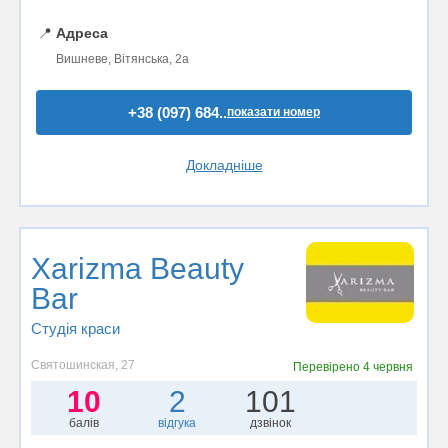
📍
Адреса
Вишневе, Вітянська, 2а
+38 (097) 684..
показати номер
Докладніше
Xarizma Beauty
Bar
Студія краси
Святошинская, 27
Перевірено
4 червня
10
2
101
балів
відгука
дзвінок