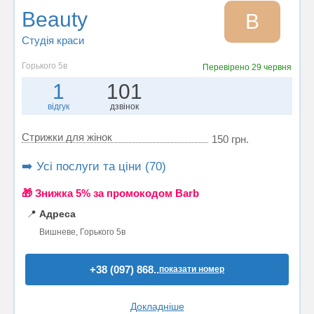
Beauty
B
Студія краси
Горького 5в
Перевірено
29 червня
1
101
відгук
дзвінок
Стрижки для жінок
150 грн.
➡️ Усі послуги та ціни (70)
🎁 Знижка 5% за промокодом Barb
📍
Адреса
Вишневе, Горького 5в
+38 (097) 868..
показати номер
Докладніше