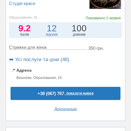
Студія краси
Образования, 16
Перевірено
2 червня
9.2
12
100
балів
відгуків
дзвінків
Стрижки для жінок
350 грн.
➡️ Усі послуги та ціни (46)
📍
Адреса
Вишневе, Образования, 16
+38 (067) 767..
показати номер
Докладніше