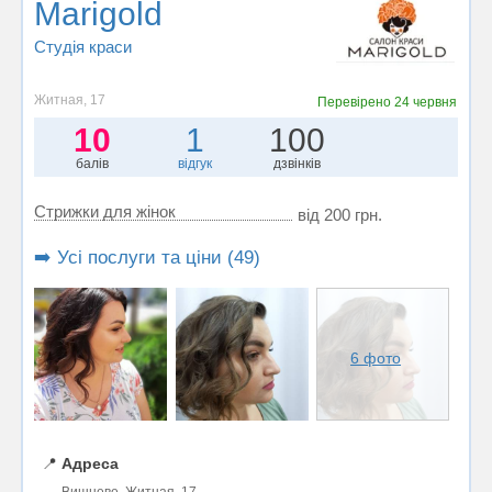
Marigold
Студія краси
Житная, 17
Перевірено
24 червня
10
1
100
балів
відгук
дзвінків
Стрижки для жінок
від 200 грн.
➡️ Усі послуги та ціни (49)
6 фото
📍
Адреса
Вишневе, Житная, 17