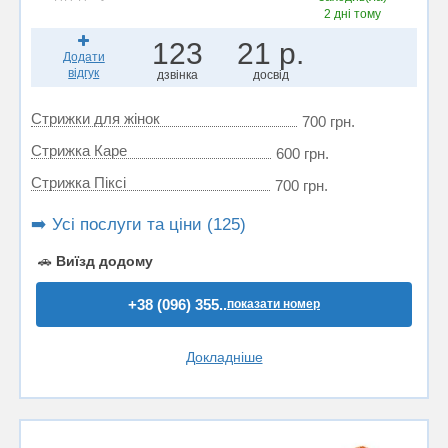
2 дні тому
123
21 р.
Додати
відгук
дзвінка
досвід
Стрижки для жінок
700 грн.
Стрижка Каре
600 грн.
Стрижка Пiксi
700 грн.
➡️ Усі послуги та ціни (125)
🚗
Виїзд додому
+38 (096) 355..
показати номер
Докладніше