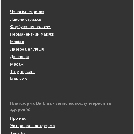
Чоловіча стрижка
Жіноча стрижка
Фарбування волосся
Перманентний макіяж
Макіяж
Лазерна епіляція
Депіляція
Масаж
Тату, пірсинг
Манікюр
Платформа Barb.ua - запис на послуги краси та
здоров'я:
Про нас
Як працює платформа
Тарифи