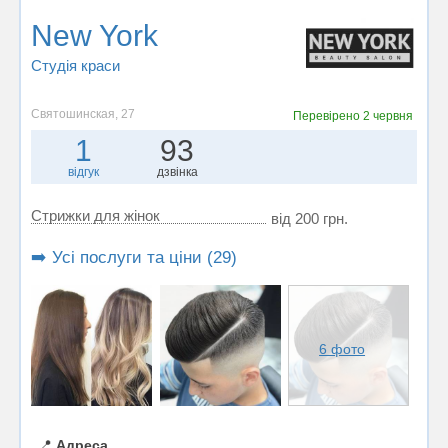
New York
Студія краси
Святошинская, 27
Перевірено
2 червня
1
93
відгук
дзвінка
Стрижки для жінок
від 200 грн.
➡️ Усі послуги та ціни (29)
6 фото
📍
Адреса