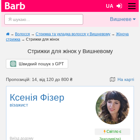
UA
Вишневе
→
Волосся
→
Стрижка та укладка волосся у Вишневому
→
Жіноча
стрижка
→
Стрижки для жінок
Стрижки для жінок у Вишневому
Швидкий пошук з GPT
Пропозицій: 14, від 120 до 800 ₴
На карті
Ксенія Фізер
візажист
Світло є
Виїзд додому
Заходив(ла)