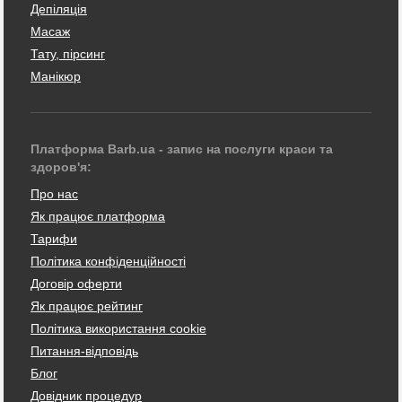
Депіляція
Масаж
Тату, пірсинг
Манікюр
Платформа Barb.ua - запис на послуги краси та
здоров'я:
Про нас
Як працює платформа
Тарифи
Політика конфіденційності
Договір оферти
Як працює рейтинг
Політика використання cookie
Питання-відповідь
Блог
Довідник процедур