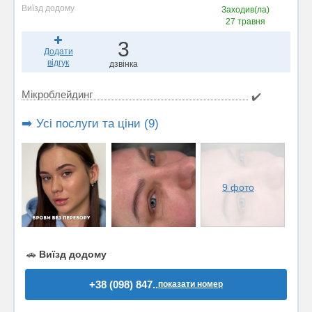
Виїзд додому
Заходив(ла)
27 травня
3
Додати
відгук
дзвінка
Мікроблейдинг
✔️
➡️ Усі послуги та ціни (9)
9 фото
🚗
Виїзд додому
+38 (098) 847..
показати номер