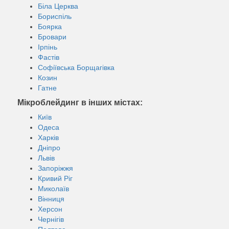
Біла Церква
Бориспіль
Боярка
Бровари
Ірпінь
Фастів
Софіївська Борщагівка
Козин
Гатне
Мікроблейдинг в інших містах:
Київ
Одеса
Харків
Дніпро
Львів
Запоріжжя
Кривий Ріг
Миколаїв
Вінниця
Херсон
Чернігів