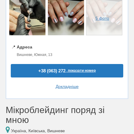
5 фото
📍
Адреса
Вишневе, Южная, 13
+38 (063) 272..
показати номер
Докладніше
Мікроблейдинг поряд зі
мною
Україна, Київська, Вишневе