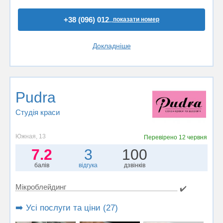
+38 (096) 012..
показати номер
Докладніше
Pudra
Студія краси
Южная, 13
Перевірено
12 червня
7.2
3
100
балів
відгука
дзвінків
Мікроблейдинг
✔️
➡️ Усі послуги та ціни (27)