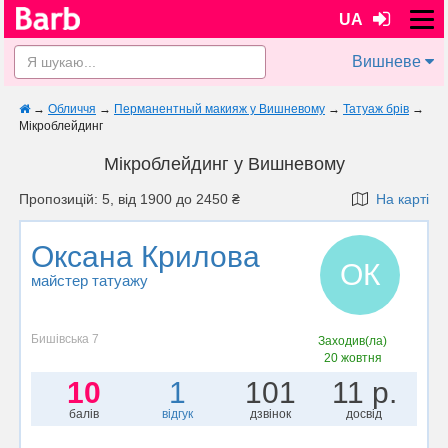
UA
Вишневе
→
Обличчя
→
Перманентный макияж у Вишневому
→
Татуаж брів
→
Мікроблейдинг
Мікроблейдинг у Вишневому
Пропозицій: 5, від 1900 до 2450 ₴
На карті
Оксана Крилова
ОК
майстер татуажу
Бишівська 7
Заходив(ла)
20 жовтня
10
1
101
11 р.
балів
відгук
дзвінок
досвід