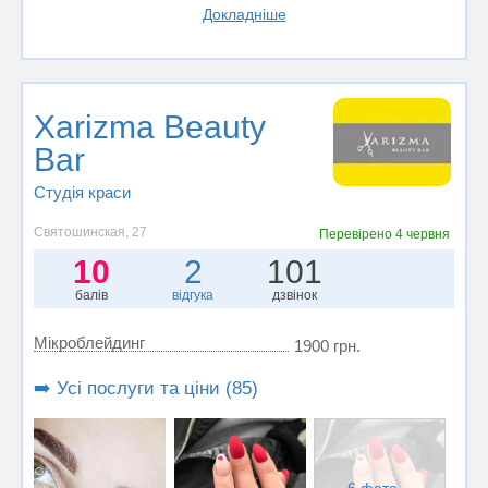
Докладніше
Xarizma Beauty
Bar
Студія краси
Святошинская, 27
Перевірено
4 червня
10
2
101
балів
відгука
дзвінок
Мікроблейдинг
1900 грн.
➡️ Усі послуги та ціни (85)