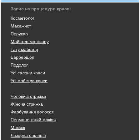
Запис на процедури краси:
Косметолог
Масажист
Перукар
Майстер манікюру
Тату майстер
Барбершоп
Подолог
Усі салони краси
Усі майстри краси
Чоловіча стрижка
Жіноча стрижка
Фарбування волосся
Перманентний макіяж
Макіяж
Лазерна епіляція