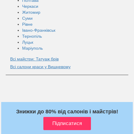
Полтава
Черкаси
Житомир
Суми
Рівне
Івано-Франківськ
Тернопіль
Луцьк
Маріуполь
Всі майстри: Татуаж брів
Всі салони краси у Вишневому
Знижки до 80% від салонів і майстрів!