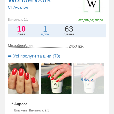
СПА-салон
Вильямса, 9/1
Заходив(ла)
вчора
10
1
63
балів
відгук
дзвінка
Мікроблейдинг
2450 грн.
➡️ Усі послуги та ціни (78)
6 фото
📍
Адреса
Вишневе, Вильямса, 9/1