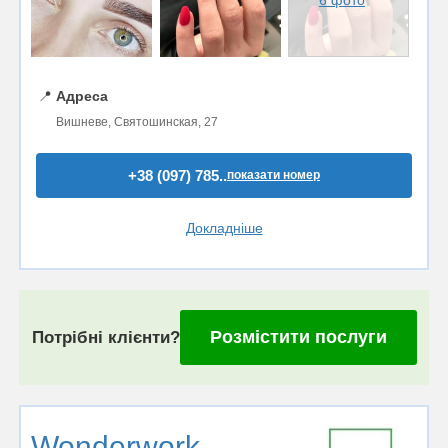
6 фото
📍
Адреса
Вишневе, Святошинская, 27
+38 (097) 785..
показати номер
Докладніше
Розмістити послуги
Потрібні клієнти?
Wonderwork