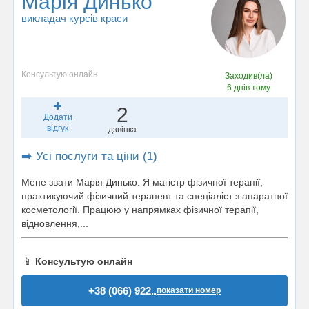
Марія Динько
викладач курсів краси
Консультую онлайн
Заходив(ла)
6 днів тому
2
Додати
відгук
дзвінка
➡️ Усі послуги та ціни (1)
Мене звати Марія Динько. Я магістр фізичної терапії,
практикуючий фізичний терапевт та спеціаліст з апаратної
косметології. Працюю у напрямках фізичної терапії,
відновлення,...
📱
Консультую онлайн
+38 (066) 922..
показати номер