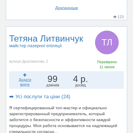
Докладніше
123
Тетяна Литвинчук
ТЛ
майстер лазерної епіляції
вулиця Драгоманова, 2
Перевірено
11 липня
99
4 р.
Додати
відгук
дзвінків
досвід
➡️ Усі послуги та ціни (24)
Я сертифицированный топ-мастер и официально
зарегистрированный предприниматель, который
заботится о безопасности и эффективности каждой
процедуры. Моя работа основывается на надлежащей
стерильности согласно...