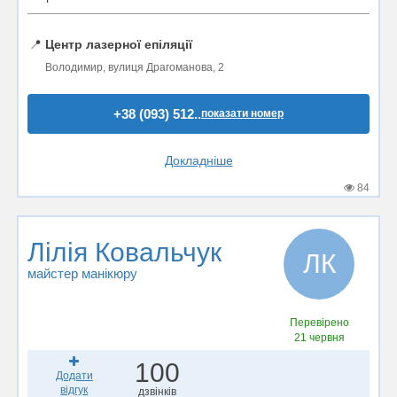
📍
Центр лазерної епіляції
Володимир, вулиця Драгоманова, 2
+38 (093) 512..
показати номер
Докладніше
84
Лілія Ковальчук
ЛК
майстер манікюру
Перевірено
21 червня
100
Додати
відгук
дзвінків