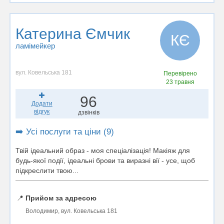
Катерина Ємчик
КЄ
ламімейкер
вул. Ковельська 181
Перевірено
23 травня
96
Додати
відгук
дзвінків
➡️ Усі послуги та ціни (9)
Твій ідеальний образ - моя спеціалізація! Макіяж для
будь-якої події, ідеальні брови та виразні вії - усе, щоб
підкреслити твою...
📍
Прийом за адресою
Володимир, вул. Ковельська 181