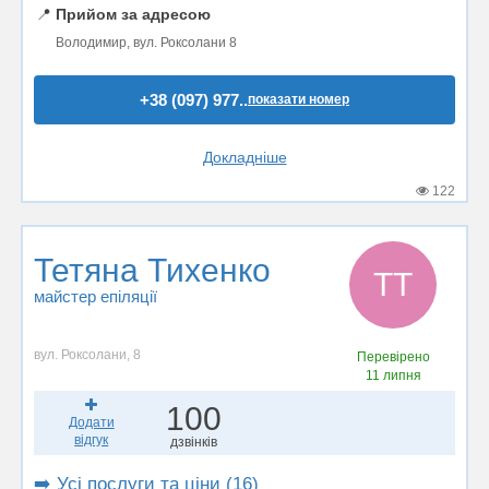
📍
Прийом за адресою
Володимир, вул. Роксолани 8
+38 (097) 977..
показати номер
Докладніше
122
Тетяна Тихенко
ТТ
майстер епіляції
вул. Роксолани, 8
Перевірено
11 липня
100
Додати
відгук
дзвінків
➡️ Усі послуги та ціни (16)