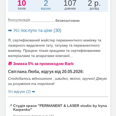
10
2
107
2 р.
балів
відгука
дзвінків
досвід
Консультація
безкоштовно
➡️ Усі послуги та ціни (30)
Я, сертифікований майстер перманентного макіяжу та
лазерного видалення тату, татуажу та перманентного
макіяжу. Працюю тільки кращими та сертифікованими
матеріалами та апаратами компанії...
🎁 Знижка 5% за промокодом Barb
Світлана Люба, відгук від 20.05.2026:
Сподобалось відношення , швидко, якісно, зручно! Дякую
за розуміння та терпіння!
Усі відгуки (2) ➡️
📍
Студія краси "PERMANENT & LASER studio by Iryna
Karpenko"