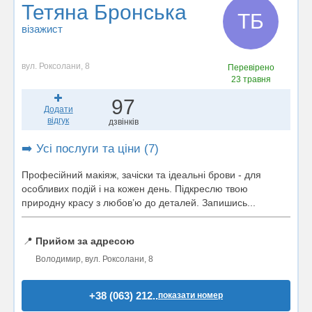
Тетяна Бронська
ТБ
візажист
вул. Роксолани, 8
Перевірено
23 травня
97
Додати
відгук
дзвінків
➡️ Усі послуги та ціни (7)
Професійний макіяж, зачіски та ідеальні брови - для
особливих подій і на кожен день. Підкреслю твою
природну красу з любов’ю до деталей. Запишись...
📍
Прийом за адресою
Володимир, вул. Роксолани, 8
+38 (063) 212..
показати номер