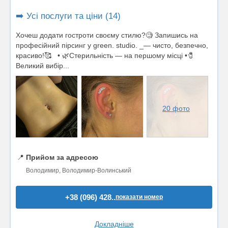
➡️ Усі послуги та ціни (14)
Хочеш додати гостроти своєму стилю?🧐 Запишись на
професійний пірсинг у green. studio. _— чисто, безпечно,
красиво!🥰 • 🌿Стерильність — на першому місці •🧷
Великий вибір...
20 фото
📍
Прийом за адресою
Володимир, Володимир-Волинський
+38 (096) 428..
показати номер
Докладніше