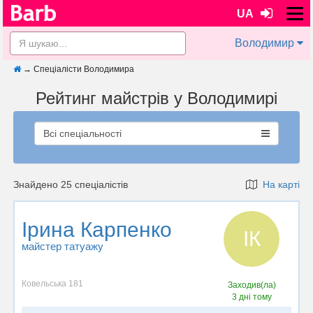
UA
Володимир
→
Спеціалісти Володимира
Рейтинг майстрів у Володимирі
Всі спеціальності
Знайдено 25 спеціалістів
На карті
Ірина Карпенко
ІК
майстер татуажу
Ковельська 181
Заходив(ла)
3 дні тому