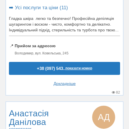
➡️ Усі послуги та ціни (11)
Гладка шкіра легко та безпечно! Професійна депіляція
шугарингом і воском - чисто, комфортно та делікатно.
Індивідуальний підхід, стерильність та турбота про твою...
📍
Прийом за адресою
Володимир, вул. Ковельська, 245
+38 (097) 543..
показати номер
Докладніше
82
Анастасія
АД
Данілова
косметолог