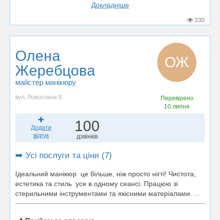
Докладніше
330
Олена
ОЖ
Жеребцова
майстер манікюру
вул. Роксолани 8
Перевірено
10 липня
100
Додати
відгук
дзвінків
➡️ Усі послуги та ціни (7)
Ідеальний манікюр це більше, ніж просто нігті! Чистота,
естетика та стиль усе в одному сеансі. Працюю зі
стерильними інструментами та якісними матеріалами. ...