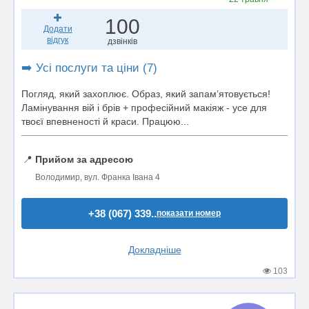
100
Додати
відгук
дзвінків
➡️ Усі послуги та ціни (7)
Погляд, який захоплює. Образ, який запам’ятовується!
Ламінування вій і брів + професійний макіяж - усе для
твоєї впевненості й краси. Працюю...
📍
Прийом за адресою
Володимир, вул. Франка Івана 4
+38 (067) 339..
показати номер
Докладніше
103