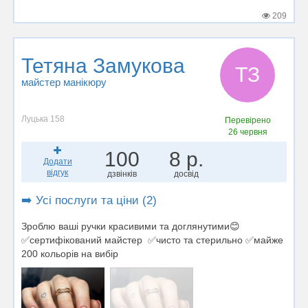
209
Тетяна Замукова
ТЗ
майстер манікюру
Луцька 158
Перевірено
26 червня
100
8 р.
Додати
відгук
дзвінків
досвід
➡️ Усі послуги та ціни (2)
Зроблю ваші ручки красивими та доглянутими😊
✅сертифікований майстер ✅чисто та стерильно ✅майже
200 кольорів на вибір