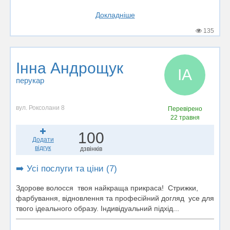
Докладніше
135
Інна Андрощук
ІА
перукар
вул. Роксолани 8
Перевірено
22 травня
100
Додати
відгук
дзвінків
➡️ Усі послуги та ціни (7)
Здорове волосся твоя найкраща прикраса! Стрижки,
фарбування, відновлення та професійний догляд усе для
твого ідеального образу. Індивідуальний підхід...