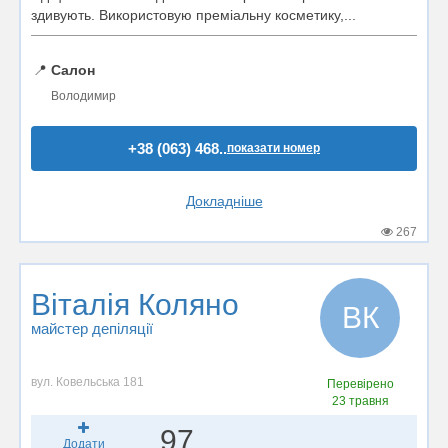
здивують. Використовую преміальну косметику,...
📍
Салон
Володимир
+38 (063) 468..
показати номер
Докладніше
267
Віталія Коляно
ВК
майстер депіляції
вул. Ковельська 181
Перевірено
23 травня
97
Додати