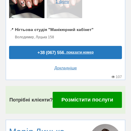
1 фото
📍
Нігтьова студія "Манікюрний кабінет"
Володимир, Луцька 158
+38 (067) 556..
показати номер
Докладніше
107
Розмістити послуги
Потрібні клієнти?