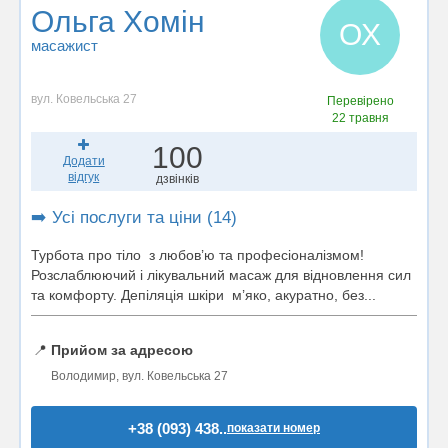
Ольга Хомін
ОХ
масажист
вул. Ковельська 27
Перевірено
22 травня
100
Додати
відгук
дзвінків
➡️ Усі послуги та ціни (14)
Турбота про тіло з любов’ю та професіоналізмом!
Розслаблюючий і лікувальний масаж для відновлення сил
та комфорту. Депіляція шкіри м’яко, акуратно, без...
📍
Прийом за адресою
Володимир, вул. Ковельська 27
+38 (093) 438..
показати номер