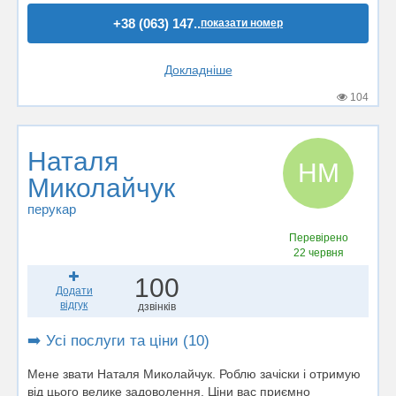
+38 (063) 147..
показати номер
Докладніше
104
Наталя
НМ
Миколайчук
перукар
Перевірено
22 червня
100
Додати
відгук
дзвінків
➡️ Усі послуги та ціни (10)
Мене звати Наталя Миколайчук. Роблю зачіски і отримую
від цього велике задоволення. Ціни вас приємно