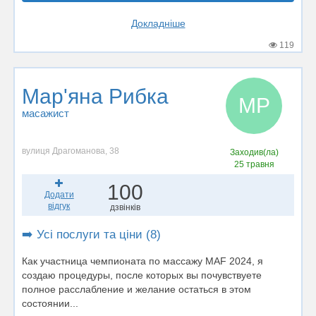
Докладніше
119
Мар'яна Рибка
МР
масажист
вулиця Драгоманова, 38
Заходив(ла)
25 травня
100
Додати
відгук
дзвінків
➡️ Усі послуги та ціни (8)
Как участница чемпионата по массажу MAF 2024, я
создаю процедуры, после которых вы почувствуете
полное расслабление и желание остаться в этом
состоянии...