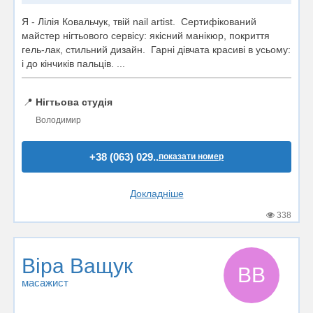
Я - Лілія Ковальчук, твій nail artist. Сертифікований
майстер нігтьового сервісу: якісний манікюр, покриття
гель-лак, стильний дизайн. Гарні дівчата красиві в усьому:
і до кінчиків пальців. ...
📍
Нігтьова студія
Володимир
+38 (063) 029..
показати номер
Докладніше
338
Віра Ващук
ВВ
масажист