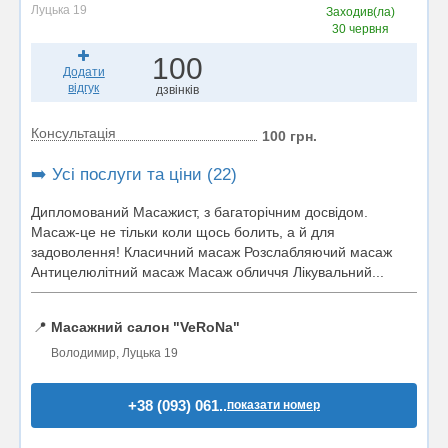
Луцька 19
Заходив(ла)
30 червня
100
Додати
відгук
дзвінків
Консультація
100 грн.
➡️ Усі послуги та ціни (22)
Дипломований Масажист, з багаторічним досвідом.
Масаж-це не тільки коли щось болить, а й для
задоволення! Класичний масаж Розслабляючий масаж
Антицелюлітний масаж Масаж обличчя Лікувальний...
📍
Масажний салон "VeRoNa"
Володимир, Луцька 19
+38 (093) 061..
показати номер