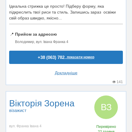
Ідеальна стрижка це просто! Підберу форму, яка
підкреслить твої риси та стиль. Запишись зараз освіжи
свій образ швидко, якісно...
📍
Прийом за адресою
Володимир, вул. Івана Франка 4
+38 (063) 782..
показати номер
Докладніше
141
Вікторія Зорена
ВЗ
візажист
вул. Франка Івана 4
Перевірено
22 травня