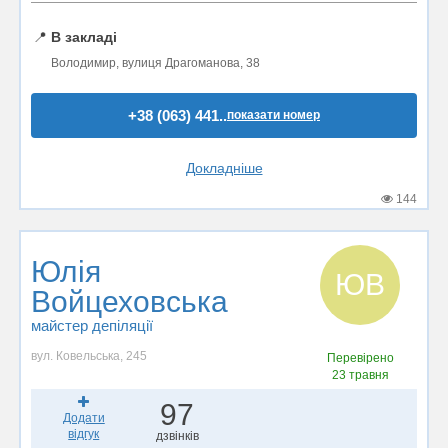
📍
В закладі
Володимир, вулиця Драгоманова, 38
+38 (063) 441..
показати номер
Докладніше
144
Юлія
ЮВ
Войцеховська
майстер депіляції
вул. Ковельська, 245
Перевірено
23 травня
97
Додати
відгук
дзвінків