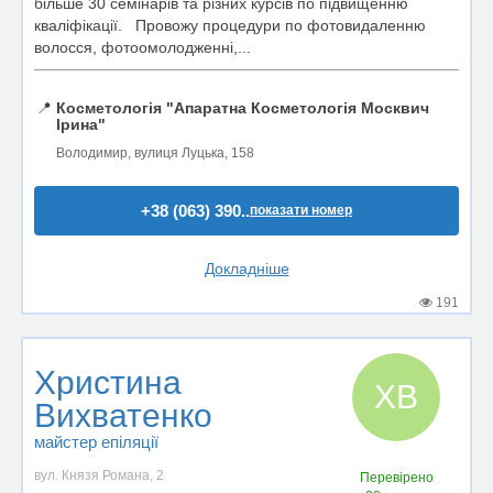
більше 30 семінарів та різних курсів по підвищенню
кваліфікації. Провожу процедури по фотовидаленню
волосся, фотоомолодженні,...
📍
Косметологія "Апаратна Косметологія Москвич
Ірина"
Володимир, вулиця Луцька, 158
+38 (063) 390..
показати номер
Докладніше
191
Христина
ХВ
Вихватенко
майстер епіляції
вул. Князя Романа, 2
Перевірено