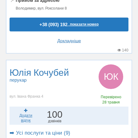
📍
Прийом за адресою
Володимир, вул. Роксолани 8
+38 (093) 192..
показати номер
Докладніше
140
Юлія Кочубей
ЮК
перукар
вул. Івана Франка 4
Перевірено
28 травня
100
Додати
відгук
дзвінків
➡️ Усі послуги та ціни (9)