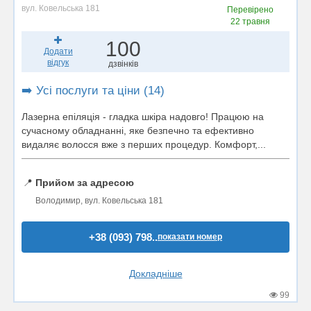
вул. Ковельська 181
Перевірено
22 травня
100
Додати
відгук
дзвінків
➡️ Усі послуги та ціни (14)
Лазерна епіляція - гладка шкіра надовго! Працюю на
сучасному обладнанні, яке безпечно та ефективно
видаляє волосся вже з перших процедур. Комфорт,...
📍
Прийом за адресою
Володимир, вул. Ковельська 181
+38 (093) 798..
показати номер
Докладніше
99