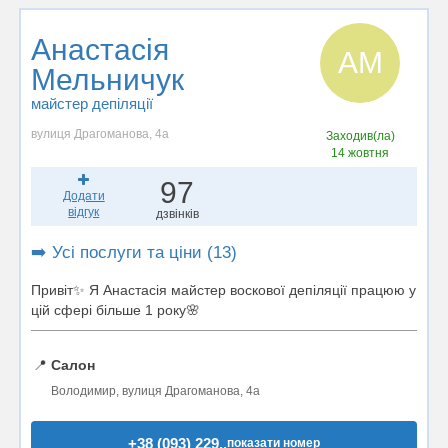
Анастасія
АМ
Мельничук
майстер депіляції
вулиця Драгоманова, 4а
Заходив(ла)
14 жовтня
97
Додати
відгук
дзвінків
➡️ Усі послуги та ціни (13)
Привіт✨ Я Анастасія майстер воскової депіляції працюю у
цій сфері більше 1 року🌸
📍
Салон
Володимир, вулиця Драгоманова, 4а
+38 (093) 229..
показати номер