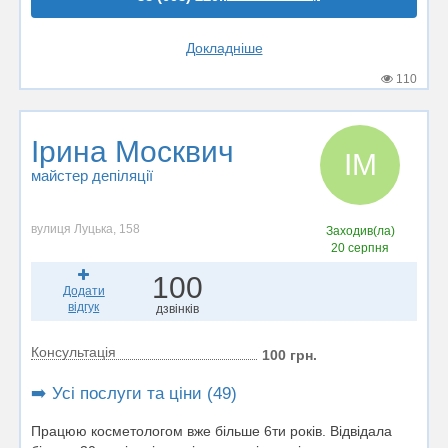
Докладніше
110
Ірина Москвич
ІМ
майстер депіляції
вулиця Луцька, 158
Заходив(ла)
20 серпня
100
Додати
відгук
дзвінків
Консультація
100 грн.
➡️ Усі послуги та ціни (49)
Працюю косметологом вже більше 6ти років. Відвідала