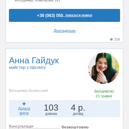
Володимир, Ковельська 181
+38 (063) 050..
показати номер
Докладніше
258
Анна Гайдук
майстер з пірсингу
Володимир-Волинський
Заходив(ла)
23 травня
103
4 р.
Додати
відгук
дзвінка
досвід
Консультація
безкоштовно