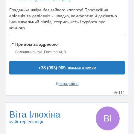
Гладенька шкіра без зайвого клопоту! Професійна
епіляція та депіляція - швидко, комфортно й делікатно.
Індивідуальний підхід, стерильність і турбота про
кожного...
📍
Прийом за адресою
Володимир, вул. Роксолани, 8
+38 (093) 969..
показати номер
Докладніше
112
Віта Ілюхіна
ВІ
майстер епіляції