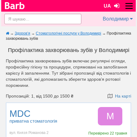
UA
Володимир
→
Здоров’я
→
Стоматологічні послуги у Володимирі
→
Профілактика
захворювань зубів
Профілактика захворювань зубів у Володимирі
Профілактика захворювань зубів включає регулярні огляди,
професійну гігієну та процедури, спрямовані на запобігання
карієсу й запаленням. Тут зібрані пропозиції від стоматологів і
стоматологій, які допомагають зберегти здоров’я ротової
порожнини.
Пропозицій: 1, від 1500 до 1500 ₴
На карті
MDC
M
приватна стоматологія
вул. Князя Романова 2
Перевірено
22 травня