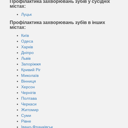
Профілактика захворювань зубів у сусідніх
містах:
Луцьк
Профілактика захворювань зубів в інших
містах:
Київ
Одеса
Харків
Дніпро
Львів
Запоріжжя
Кривий Ріг
Миколаїв
Вінниця
Херсон
Чернігів
Полтава
Черкаси
Житомир
Суми
Рівне
Івано-Франківськ