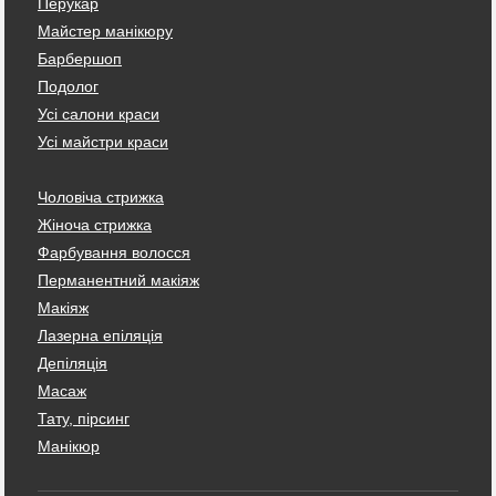
Перукар
Майстер манікюру
Барбершоп
Подолог
Усі салони краси
Усі майстри краси
Чоловіча стрижка
Жіноча стрижка
Фарбування волосся
Перманентний макіяж
Макіяж
Лазерна епіляція
Депіляція
Масаж
Тату, пірсинг
Манікюр