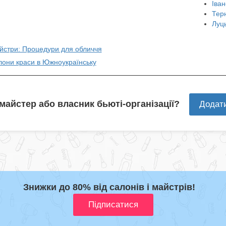
Іван
Тер
Луц
айстри: Процедури для обличчя
лони краси в Южноукраїнську
 майстер або власник бьюті-організації?
Додат
Знижки до 80% від салонів і майстрів!