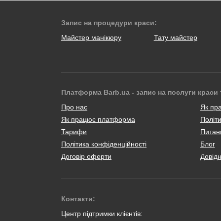
Запис на процедури краси:
Майстер манікюру
Тату майстер
Платформа Barb.ua - запис на послуги краси 
Про нас
Як пр
Як працює платформа
Політи
Тарифи
Питанн
Політика конфіденційності
Блог
Договір оферти
Довід
Контакти:
Центр підтримки клієнтів: