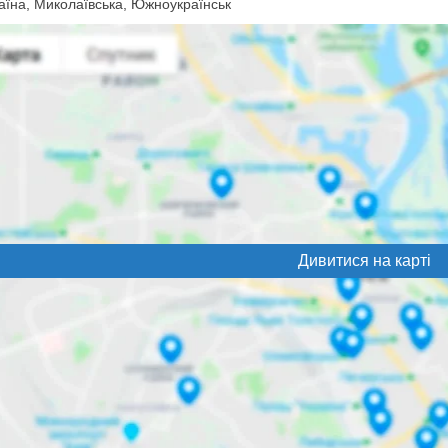
аїна, Миколаївська, Южноукраїнськ
Дивитися на карті