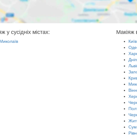
ж у сусідніх містах:
Макіяж 
Миколаїв
Київ
Оде
Харк
Дні
Льві
Зап
Крив
Мик
Він
Хер
Черн
Пол
Чер
Жит
Сум
Рівн