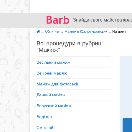
Знайди свого майстра кра
→
Обличчя
→
Макіяж в Южноукраїнську
→
На дому
Всі процедури в рубриці
"Макіяж"
Весільний макіяж
Вечірній макіяж
Макіяж для фотосесії
Денний макіяж
Випускний макіяж
Боді арт
Смокі айс