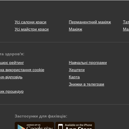
Усі салони краси
Перманентний макіяж
Тат
Усі майстри краси
Макіяж
Ма
та здоров'я:
ацює рейтинг
Навчальні програми
ка використання cookie
Хештеги
я-відповідь
Карта
Знижки в телеграм
ник процедур
Застосунки для фахівців: