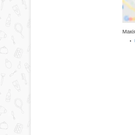
Макія