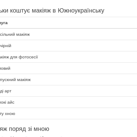
ьки коштує макіяж в Южноукраїнську
уга
сільний макіяж
чірній
кіяж для фотосесії
ловий
пускний макіяж
ді арт
окі айс
ту хною
яж поряд зі мною