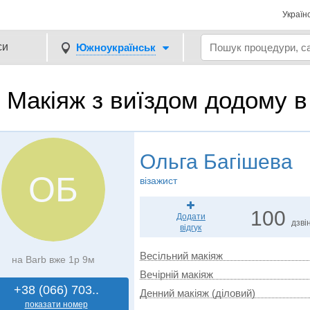
Україн
си
Южноукраїнськ
Макіяж з виїздом додому 
Ольга Багішева
ОБ
візажист
100
Додати
дзвін
відгук
Весільний макіяж
на Barb вже 1р 9м
Вечірній макіяж
+38 (066) 703..
Денний макіяж (діловий)
показати номер