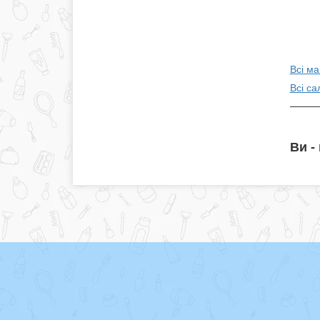
Всі м
Всі са
Ви -