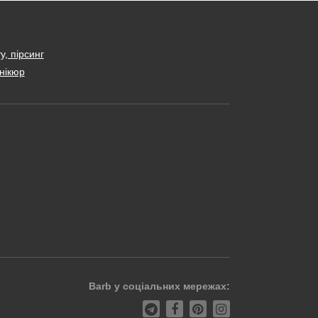
у, пірсинг
нікюр
Barb у соціальних мережах: