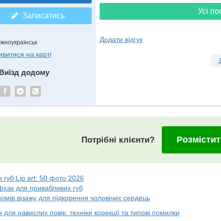
Усі по
Записатись
Додати відгук
жноукраїнськ
ивитися на карті
Виїзд додому
Розмістит
Потрібні клієнти?
 губ Lip art: 50 фото 2026
фхак для привабливих губ
омів візажу для підкорення чоловічих сердець
 для навислих повік: техніки корекції та типові помилки