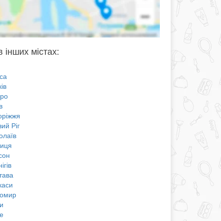
в інших містах:
са
ів
про
в
оріжжя
ий Ріг
олаїв
ниця
сон
ігів
тава
каси
омир
и
е