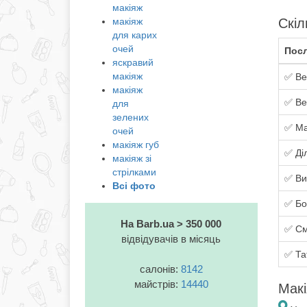
макіяж
макіяж
Скіл
для карих
очей
Посл
яскравий
макіяж
✅ Ве
макіяж
✅ Ве
для
зелених
✅ Ма
очей
макіяж губ
✅ Ді
макіяж зі
стрілками
✅ Ви
Всі фото
✅ Бо
На Barb.ua > 350 000
✅ См
відвідувачів в місяць
✅ Та
салонів:
8142
майстрів:
14440
Макі