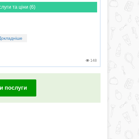
слуги та ціни (6)
Докладніше
148
и послуги