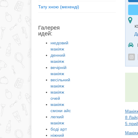
Тату хною (мехенді)
Ю
Галерея
идей:
Д
нюдовий
макіяж
денний
макіяж
вечірній
макіяж
весільний
макіяж
макіяж
очей
макіяж
смоки айс
Макіяж
легкий
8 Лай
макіяж
5 прий
боді арт
Макіяж
ніжний