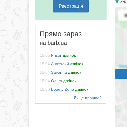
Укр
Реєстрація
Прямо зараз
на barb.ua
15:05
Frisor
дзвінок
15:04
Анатолий
дзвінок
15:04
Savanna
дзвінок
15:04
Ольга
дзвінок
15:03
Beauty Zone
дзвінок