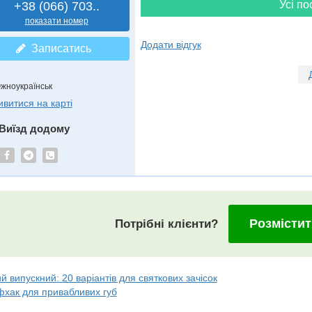
Усі по
+38 (066) 703..
показати номер
Додати відгук
Записатись
жноукраїнськ
ивитися на карті
Виїзд додому
Розмістит
Потрібні клієнти?
 випускний: 20 варіантів для святкових зачісок
фхак для привабливих губ