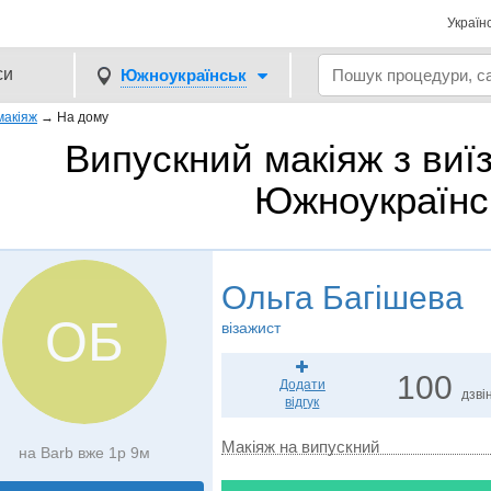
Україн
си
Южноукраїнськ
макіяж
→
На дому
Випускний макіяж з виї
Южноукраїнс
Ольга Багішева
ОБ
візажист
100
Додати
дзвін
відгук
Макіяж на випускний
на Barb вже 1р 9м