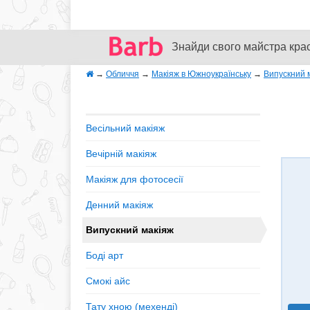
Знайди свого майстра кра
→
Обличчя
→
Макіяж в Южноукраїнську
→
Випускний 
Весільний макіяж
Вечірній макіяж
Макіяж для фотосесії
Денний макіяж
Випускний макіяж
Боді арт
Смокі айс
Тату хною (мехенді)