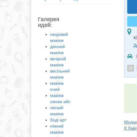
Галерея
идей:
нюдовий
Ю
макіяж
Д
денний
макіяж
вечірній
макіяж
весільний
макіяж
макіяж
очей
макіяж
смоки айс
легкий
макіяж
боді арт
Модний
ніжний
8 Лай
макіяж