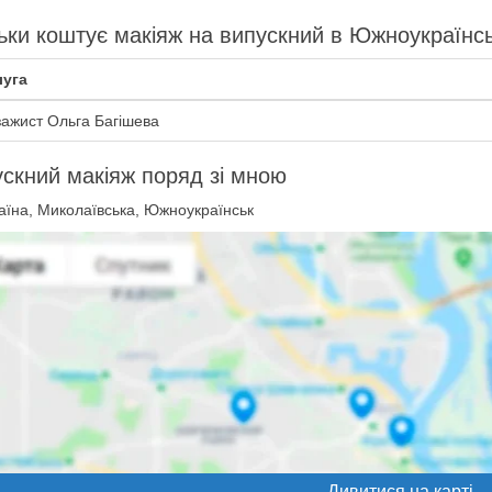
ьки коштує макіяж на випускний в Южноукраїнс
уга
зажист Ольга Багішева
скний макіяж поряд зі мною
аїна, Миколаївська, Южноукраїнськ
Дивитися на карті