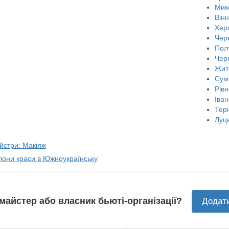
Мик
Він
Хер
Черн
Пол
Чер
Жит
Сум
Рівн
Іван
Тер
Луц
йстри: Макіяж
лони краси в Южноукраїнську
 майстер або власник бьюті-організації?
Додат