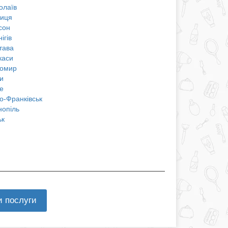
олаїв
ниця
сон
ігів
тава
каси
омир
и
е
о-Франківськ
нопіль
ьк
и послуги