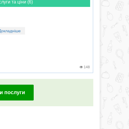
слуги та ціни (6)
Докладніше
148
и послуги