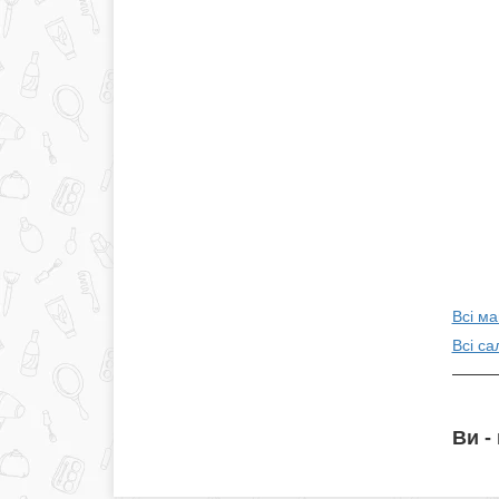
Всі ма
Всі са
Ви -