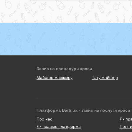
Запис на процедури краси:
Майстер манікюру
Тату майстер
Платформа Barb.ua - запис на послуги краси 
Про нас
Як пр
Як працює платформа
Політи