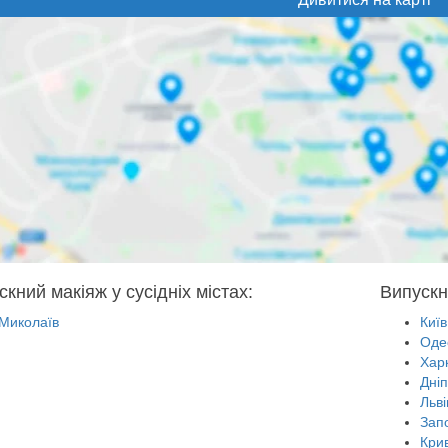
кний макіяж у сусідніх містах:
Випускн
Миколаїв
Київ
Оде
Харк
Дні
Льві
Зап
Крив