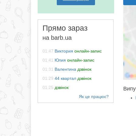
Прямо зараз
на barb.ua
01:47
Виктория
онлайн-запис
01:41
Юлия
онлайн-запис
01:31
Валентина
дзвінок
01:29
44 квартал
дзвінок
01:25
дзвінок
Випус