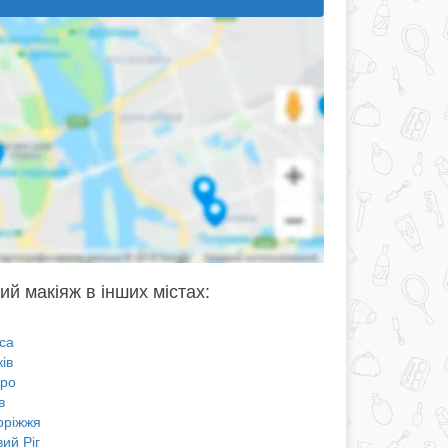
ий макіяж в інших містах:
са
ів
про
в
оріжжя
ий Ріг