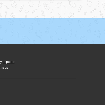
у, пірсинг
нікюр