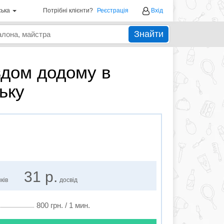
ська
Потрібні клієнти?
Реєстрація
Вхід
Знайти
здом додому в
ьку
31 р.
ків
досвід
800 грн. / 1 мин.