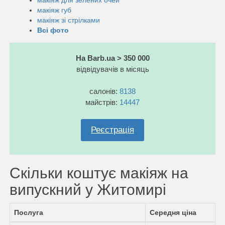
макіяж губ
макіяж зі стрілками
Всі фото
На Barb.ua > 350 000
відвідувачів в місяць
салонів:
8138
майстрів:
14447
Реєстрація
Скільки коштує макіяж на
випускний у Житомирі
Послуга
Середня ціна