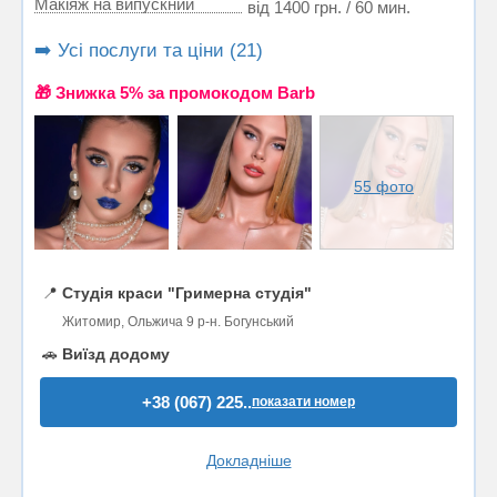
Макіяж на випускний
від 1400 грн. / 60 мин.
➡️ Усі послуги та ціни (21)
🎁 Знижка 5% за промокодом Barb
55 фото
📍
Студія краси "Гримерна студія"
Житомир, Ольжича 9 р-н. Богунський
🚗
Виїзд додому
+38 (067) 225..
показати номер
Докладніше