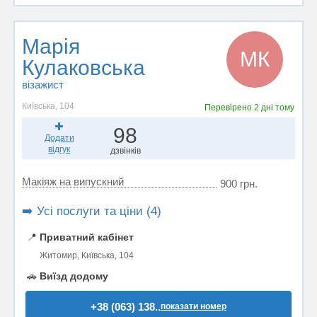
Марія
МК
Кулаковська
візажист
Київська, 104
Перевірено
2 дні тому
98
Додати
відгук
дзвінків
Макіяж на випускний
900 грн.
➡️ Усі послуги та ціни (4)
📍
Приватний кабінет
Житомир, Київська, 104
🚗
Виїзд додому
+38 (063) 138..
показати номер