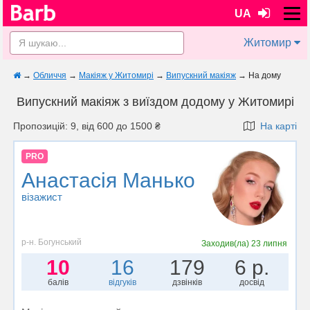
UA
Житомир
→
Обличчя
→
Макіяж у Житомирі
→
Випускний макіяж
→
На дому
Випускний макіяж з виїздом додому у Житомирі
Пропозицій: 9, від 600 до 1500 ₴
На карті
PRO
Анастасія Манько
візажист
р-н. Богунський
Заходив(ла)
23 липня
10
16
179
6 р.
балів
відгуків
дзвінків
досвід