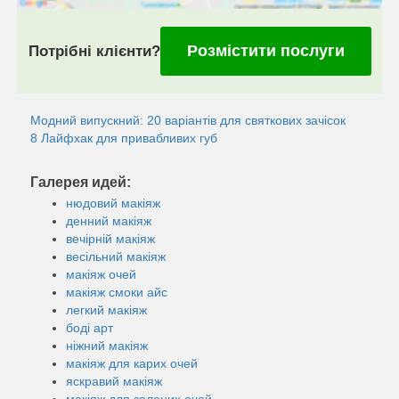
Розмістити послуги
Потрібні клієнти?
Модний випускний: 20 варіантів для святкових зачісок
8 Лайфхак для привабливих губ
Галерея идей:
нюдовий макіяж
денний макіяж
вечірній макіяж
весільний макіяж
макіяж очей
макіяж смоки айс
легкий макіяж
боді арт
ніжний макіяж
макіяж для карих очей
яскравий макіяж
макіяж для зелених очей