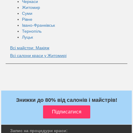
Черкаси
Житомир
Суми
Рівне
Івано-Франківськ
Тернопіль
Луцьк
Всі майстри: Макіяж
Всі салони краси у Житомирі
Знижки до 80% від салонів і майстрів!
Запис на процедури краси: