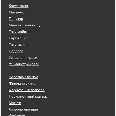
Косметолог
Масажист
Перукар
Майстер манікюру
Тату майстер
Барбершоп
Тату салон
Подолог
Усі салони краси
Усі майстри краси
Чоловіча стрижка
Жіноча стрижка
Фарбування волосся
Перманентний макіяж
Макіяж
Лазерна епіляція
Депіляція