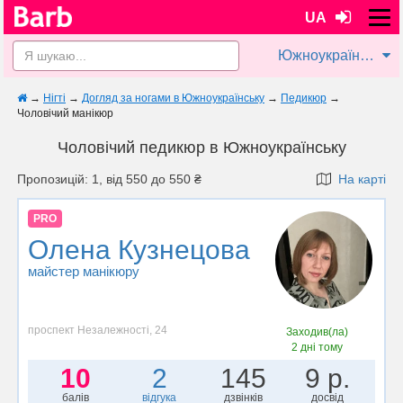
UA
Южноукраїнськ
→
Нігті
→
Догляд за ногами в Южноукраїнську
→
Педикюр
→
Чоловічий манікюр
Чоловічий педикюр в Южноукраїнську
Пропозицій: 1, від 550 до 550 ₴
На карті
PRO
Олена Кузнецова
майстер манікюру
проспект Незалежності, 24
Заходив(ла)
2 дні тому
10
2
145
9 р.
балів
відгука
дзвінків
досвід