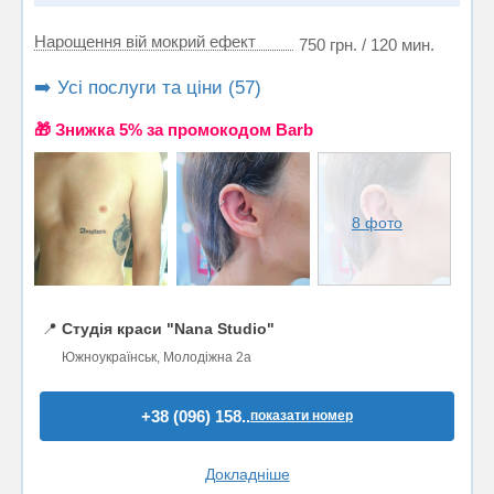
Нарощення вій мокрий ефект
750 грн. / 120 мин.
➡️ Усі послуги та ціни (57)
🎁 Знижка 5% за промокодом Barb
8 фото
📍
Студія краси "Nana Studio"
Южноукраїнськ, Молодіжна 2а
+38 (096) 158..
показати номер
Докладніше