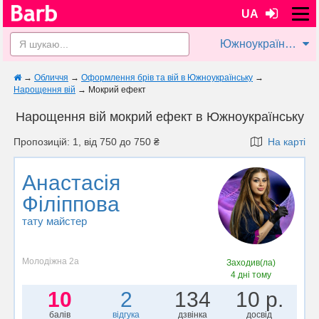
UA
Южноукраїнськ
→
Обличчя
→
Оформлення брів та вій в Южноукраїнську
→
Нарощення вій
→
Мокрий ефект
Нарощення вій мокрий ефект в Южноукраїнську
Пропозицій: 1, від 750 до 750 ₴
На карті
Анастасія
Філіппова
тату майстер
Молодіжна 2а
Заходив(ла)
4 дні тому
10
2
134
10 р.
балів
відгука
дзвінка
досвід