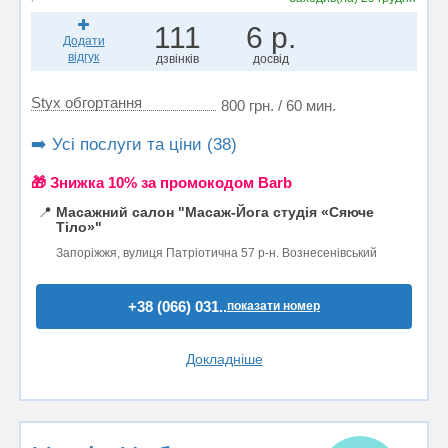
111
6 р.
Додати
відгук
дзвінків
досвід
Styx обгортання
800 грн. / 60 мин.
➡️ Усі послуги та ціни (38)
🎁 Знижка 10% за промокодом Barb
📍
Масажний салон "Масаж-Йога студія «Сяюче
Тіло»"
Запоріжжя, вулиця Патріотична 57 р-н. Вознесенівський
+38 (066) 031..
показати номер
Докладніше