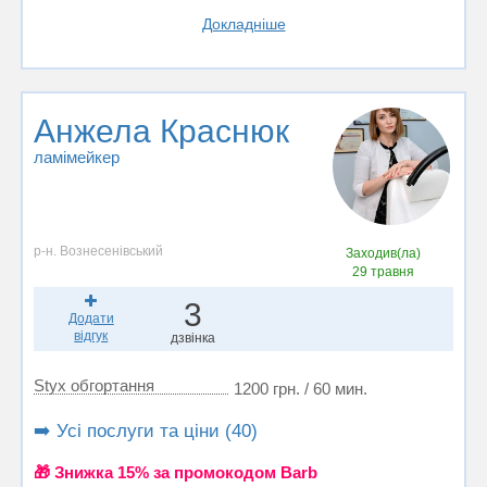
Докладніше
Анжела Краснюк
ламімейкер
р-н. Вознесенівський
Заходив(ла)
29 травня
3
Додати
відгук
дзвінка
Styx обгортання
1200 грн. / 60 мин.
➡️ Усі послуги та ціни (40)
🎁 Знижка 15% за промокодом Barb