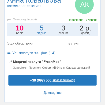
Анна Ковальова
АК
косметолог-естетист
р-н. Олександрівський
Перевірено
17 червня
10
5
3
2 р.
балів
відгуків
дзвінка
досвід
Styx обгортання
880 грн.
➡️ Усі послуги та ціни (14)
📍
Медичні послуги "FreshMed"
Запоріжжя, Проспект Соборний 94 р-н. Олександрівський
+38 (097) 500..
показати номер
Докладніше