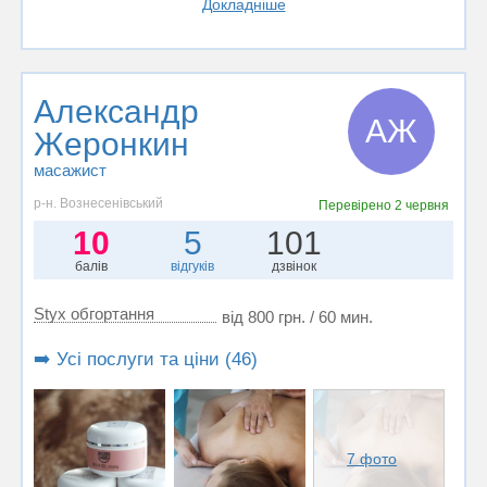
Докладніше
Александр
АЖ
Жеронкин
масажист
р-н. Вознесенівський
Перевірено
2 червня
10
5
101
балів
відгуків
дзвінок
Styx обгортання
від 800 грн. / 60 мин.
➡️ Усі послуги та ціни (46)
7 фото