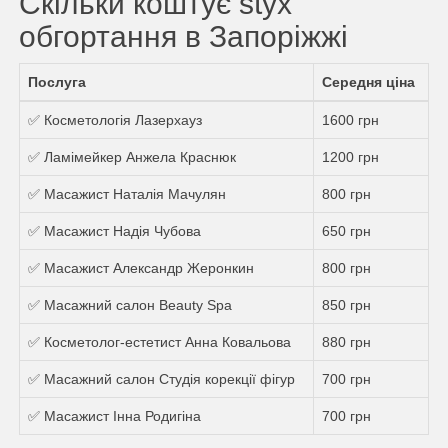
Скільки коштує styx
обгортання в Запоріжжі
Послуга
Середня ціна
✅ Косметологія Лазерхауз
1600 грн
✅ Ламімейкер Анжела Краснюк
1200 грн
✅ Масажист Наталія Мачулян
800 грн
✅ Масажист Надія Чубова
650 грн
✅ Масажист Александр Жеронкин
800 грн
✅ Масажний салон Beauty Spa
850 грн
✅ Косметолог-естетист Анна Ковальова
880 грн
✅ Масажний салон Студія корекції фігур
700 грн
✅ Масажист Інна Родигіна
700 грн