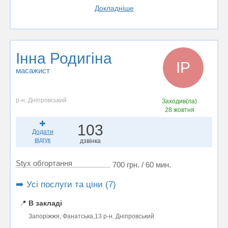
Докладніше
Інна Родигіна
ІР
масажист
р-н. Дніпровський
Заходив(ла)
28 жовтня
103
Додати
відгук
дзвінка
Styx обгортання
700 грн. / 60 мин.
➡️ Усі послуги та ціни (7)
📍
В закладі
Запоріжжя, Фанатська,13 р-н. Дніпровський