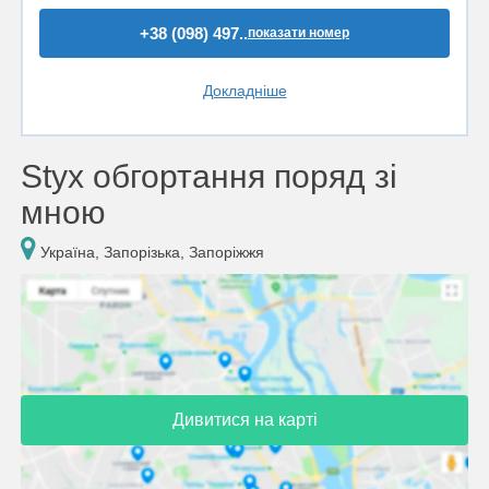
+38 (098) 497..
показати номер
Докладніше
Styx обгортання поряд зі
мною
Україна, Запорізька, Запоріжжя
Дивитися на карті