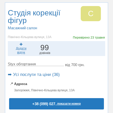
Студія корекції
С
фігур
Масажний салон
Північно-Кільцева вулиця, 13А
Перевірено
23 травня
99
Додати
відгук
дзвінків
Styx обгортання
від 700 грн.
➡️ Усі послуги та ціни (36)
📍
Адреса
Запоріжжя, Північно-Кільцева вулиця, 13А
+38 (099) 027..
показати номер