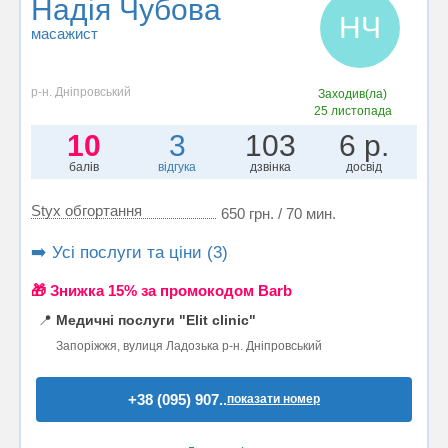
Надія Чубова
НЧ
масажист
р-н. Дніпровський
Заходив(ла)
25 листопада
10
3
103
6 р.
балів
відгука
дзвінка
досвід
Styx обгортання
650 грн. / 70 мин.
➡️ Усі послуги та ціни (3)
🎁 Знижка 15% за промокодом Barb
📍
Медичні послуги "Elit clinic"
Запоріжжя, вулиця Ладозька р-н. Дніпровський
+38 (095) 907..
показати номер