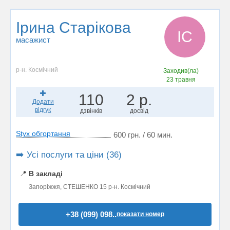
Ірина Старікова
ІС
масажист
р-н. Космічний
Заходив(ла)
23 травня
110
2 р.
Додати
відгук
дзвінків
досвід
Styx обгортання
600 грн. / 60 мин.
➡️ Усі послуги та ціни (36)
📍
В закладі
Запоріжжя, СТЕШЕНКО 15 р-н. Космічний
+38 (099) 098..
показати номер