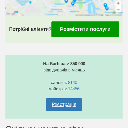
Розмістити послуги
Потрібні клієнти?
На Barb.ua > 350 000
відвідувачів в місяць
салонів:
8140
майстрів:
14456
Реєстрація