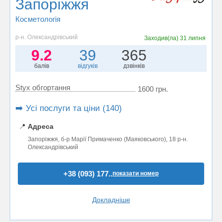
Запоріжжя
Косметологія
р-н. Олександрівський
Заходив(ла)
31 липня
9.2
39
365
балів
відгуків
дзвінків
Styx обгортання
1600 грн.
➡️ Усі послуги та ціни (140)
📍
Адреса
Запоріжжя, б-р Марії Примаченко (Маяковського), 18 р-н.
Олександрівський
+38 (093) 177..
показати номер
Докладніше