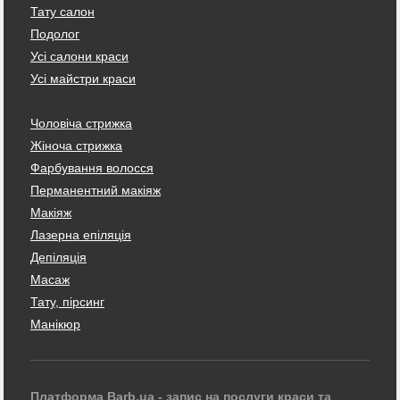
Тату салон
Подолог
Усі салони краси
Усі майстри краси
Чоловіча стрижка
Жіноча стрижка
Фарбування волосся
Перманентний макіяж
Макіяж
Лазерна епіляція
Депіляція
Масаж
Тату, пірсинг
Манікюр
Платформа Barb.ua - запис на послуги краси та