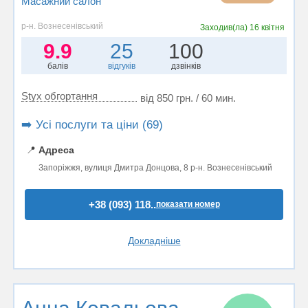
Масажний салон
р-н. Вознесенівський
Заходив(ла)
16 квітня
9.9
25
100
балів
відгуків
дзвінків
Styx обгортання
від 850 грн. / 60 мин.
➡️ Усі послуги та ціни (69)
📍
Адреса
Запоріжжя, вулиця Дмитра Донцова, 8 р-н. Вознесенівський
+38 (093) 118..
показати номер
Докладніше