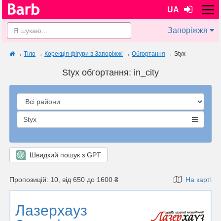
UA
Запоріжжя
→
Тіло
→
Корекція фігури в Запоріжжі
→
Обгортання
→
Styx
Styx обгортання: in_city
Styx
Швидкий пошук з GPT
Пропозицій: 10, від 650 до 1600 ₴
На карті
Лазерхауз