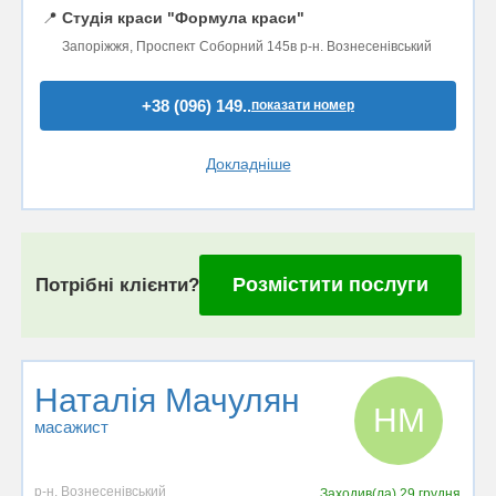
📍
Студія краси "Формула краси"
Запоріжжя, Проспект Соборний 145в р-н. Вознесенівський
+38 (096) 149..
показати номер
Докладніше
Розмістити послуги
Потрібні клієнти?
Наталія Мачулян
НМ
масажист
р-н. Вознесенівський
Заходив(ла)
29 грудня