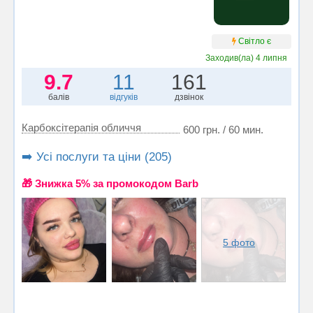
Світло є
Заходив(ла)
4 липня
9.7
11
161
балів
відгуків
дзвінок
Карбоксітерапія обличчя
600 грн. / 60 мин.
➡️ Усі послуги та ціни (205)
🎁 Знижка 5% за промокодом Barb
5 фото