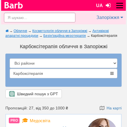
UA
Запоріжжя
→
Обличчя
→
Косметологія обличчя в Запоріжжі
→
Антивікові
апаратні процедури
→
Безін'єкційна мезотерапія
→
Карбоксітерапія
Карбоксітерапія обличчя в Запоріжжі
Карбоксітерапія
Швидкий пошук з GPT
Пропозицій: 27, від 350 до 1000 ₴
На карті
🎓
Медосвіта
PRO