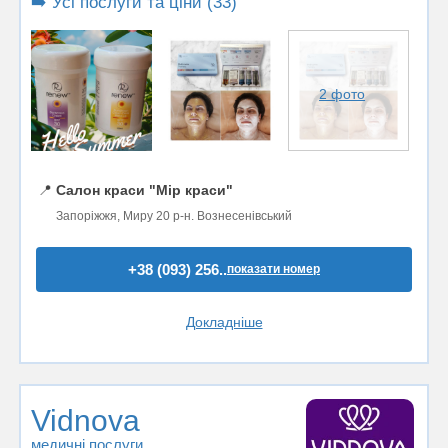
➡️ Усі послуги та ціни (33)
2 фото
📍
Салон краси "Мір краси"
Запоріжжя, Миру 20 р-н. Вознесенівський
+38 (093) 256..
показати номер
Докладніше
Vidnova
медичні послуги