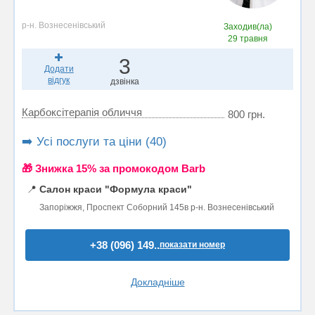
р-н. Вознесенівський
Заходив(ла)
29 травня
3
Додати
відгук
дзвінка
Карбоксітерапія обличчя
800 грн.
➡️ Усі послуги та ціни (40)
🎁 Знижка 15% за промокодом Barb
📍
Салон краси "Формула краси"
Запоріжжя, Проспект Соборний 145в р-н. Вознесенівський
+38 (096) 149..
показати номер
Докладніше