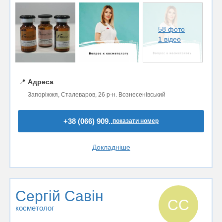
58 фото
1 відео
📍
Адреса
Запоріжжя, Сталеваров, 26 р-н. Вознесенівський
+38 (066) 909..
показати номер
Докладніше
Сергій Савін
СС
косметолог