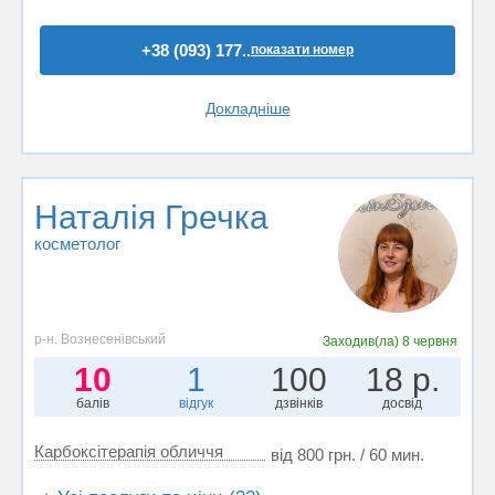
+38 (093) 177..
показати номер
Докладніше
Наталія Гречка
косметолог
р-н. Вознесенівський
Заходив(ла)
8 червня
10
1
100
18 р.
балів
відгук
дзвінків
досвід
Карбоксітерапія обличчя
від 800 грн. / 60 мин.