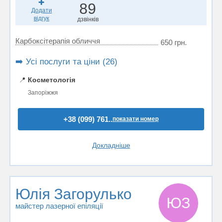
89
Додати
відгук
дзвінків
Карбоксітерапія обличчя
650 грн.
➡️ Усі послуги та ціни (26)
📍
Косметологія
Запоріжжя
+38 (099) 761..
показати номер
Докладніше
Юлія Загорулько
ЮЗ
майстер лазерної епіляції