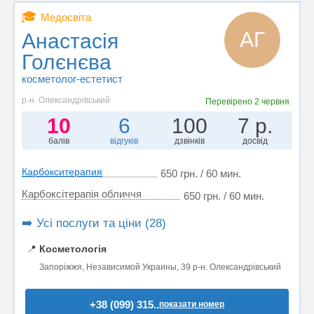
🎓
Медосвіта
АГ
Анастасія
Голєнєва
косметолог-естетист
р-н. Олександрівський
Перевірено
2 червня
10
6
100
7 р.
балів
відгуків
дзвінків
досвід
Карбокситерапия
650 грн. / 60 мин.
Карбоксітерапія обличчя
650 грн. / 60 мин.
➡️ Усі послуги та ціни (28)
📍
Косметологія
Запоріжжя, Независимой Украины, 39 р-н. Олександрівський
+38 (099) 315..
показати номер