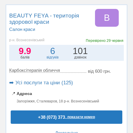
BEAUTY FEYA - територія
B
здорової краси
Салон краси
р-н. Вознесенівський
Перевірено
29 червня
9.9
6
101
балів
відгуків
дзвінок
Карбоксітерапія обличчя
від 600 грн.
➡️ Усі послуги та ціни (125)
📍
Адреса
Запоріжжя, Сталеваров, 18 р-н. Вознесенівський
+38 (073) 373..
показати номер
Докладніше