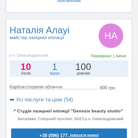
Наталія Алауі
НА
майстер лазерної епіляції
р-н. Олександрівський
Перевірено
1 липня
10
1
100
балів
відгук
дзвінків
Карбоксітерапія обличчя
800 грн.
➡️ Усі послуги та ціни (54)
📍
Студія лазерної епіляції "Genesis beauty studio"
Запоріжжя, Соборний проспект, 60/23 р-н. Олександрівський
+38 (096) 177..
показати номер