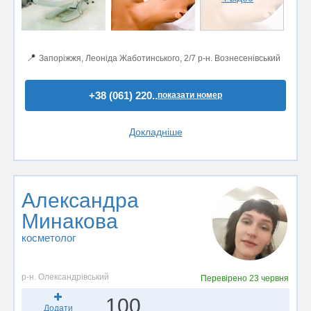
📍
Запоріжжя, Леоніда Жаботинського, 2/7 р-н. Вознесенівський
+38 (061) 220..
показати номер
Докладніше
Александра
Минакова
косметолог
р-н. Олександрівський
Перевірено
23 червня
100
Додати