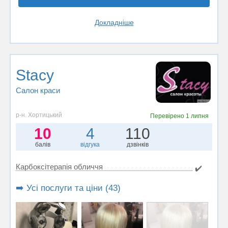
Докладніше
Stacy
Салон краси
р-н. Хортицький
Перевірено
1 липня
10
4
110
балів
відгука
дзвінків
Карбоксітерапія обличчя
✔️
➡️ Усі послуги та ціни (43)