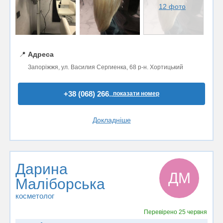
12 фото
📍
Адреса
Запоріжжя, ул. Василия Сергиенка, 68 р-н. Хортицький
+38 (068) 266..
показати номер
Докладніше
Дарина
ДМ
Маліборська
косметолог
Перевірено
25 червня