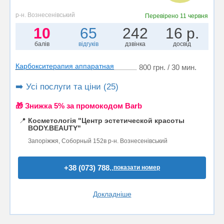
р-н. Вознесенівський
Перевірено
11 червня
10
65
242
16 р.
балів
відгуків
дзвінка
досвід
Карбокситерапия аппаратная
800 грн. / 30 мин.
➡️ Усі послуги та ціни (25)
🎁 Знижка 5% за промокодом Barb
📍
Косметологія "Центр эстетической красоты
BODY.BEAUTY"
Запоріжжя, Соборный 152в р-н. Вознесенівський
+38 (073) 788..
показати номер
Докладніше