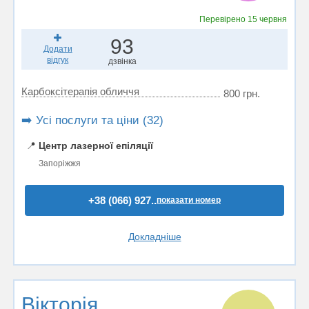
Перевірено
15 червня
93
Додати
відгук
дзвінка
Карбоксітерапія обличчя
800 грн.
➡️ Усі послуги та ціни (32)
📍
Центр лазерної епіляції
Запоріжжя
+38 (066) 927..
показати номер
Докладніше
Вікторія