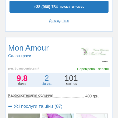
+38 (066) 754..
показати номер
Докладніше
Mon Amour
Салон краси
р-н. Вознесенівський
Перевірено
8 червня
9.8
2
101
балів
відгука
дзвінок
Карбоксітерапія обличчя
400 грн.
➡️ Усі послуги та ціни (87)