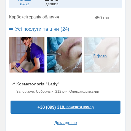
відгук
дзвінків
Карбоксітерапія обличчя
450 грн.
➡️ Усі послуги та ціни (24)
5 фото
📍
Косметологія "Lady"
Запоріжжя, Соборный, 212 р-н. Олександрівський
+38 (099) 318..
показати номер
Докладніше