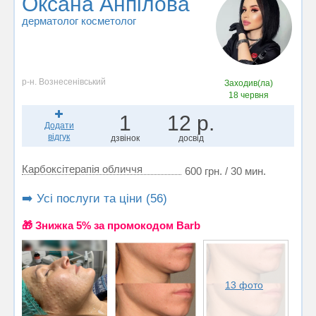
Оксана Анпілова
дерматолог косметолог
р-н. Вознесенівський
Заходив(ла)
18 червня
1
12 р.
Додати
відгук
дзвінок
досвід
Карбоксітерапія обличчя
600 грн. / 30 мин.
➡️ Усі послуги та ціни (56)
🎁 Знижка 5% за промокодом Barb
13 фото