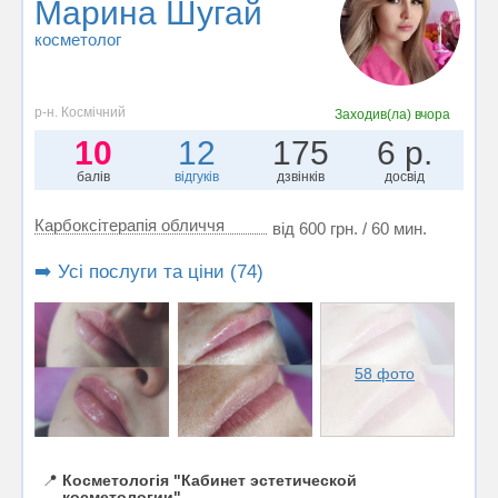
Марина Шугай
косметолог
р-н. Космічний
Заходив(ла)
вчора
10
12
175
6 р.
балів
відгуків
дзвінків
досвід
Карбоксітерапія обличчя
від 600 грн. / 60 мин.
➡️ Усі послуги та ціни (74)
58 фото
📍
Косметологія "Кабинет эстетической
косметологии"