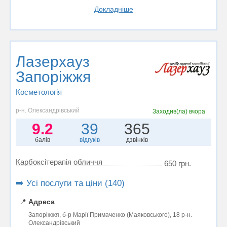
Докладніше
Лазерхауз
Запоріжжя
Косметологія
р-н. Олександрівський
Заходив(ла)
вчора
9.2
39
365
балів
відгуків
дзвінків
Карбоксітерапія обличчя
650 грн.
➡️ Усі послуги та ціни (140)
📍
Адреса
Запоріжжя, б-р Марії Примаченко (Маяковського), 18 р-н.
Олександрівський