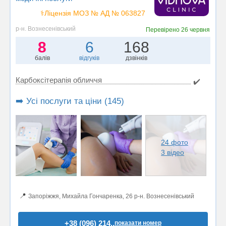
⚕️Ліцензія МОЗ № АД № 063827
р-н. Вознесенівський
Перевірено
26 червня
8
6
168
балів
відгуків
дзвінків
Карбоксітерапія обличчя
✔️
➡️ Усі послуги та ціни (145)
24 фото
3 відео
📍
Запоріжжя, Михайла Гончаренка, 26 р-н. Вознесенівський
+38 (096) 214..
показати номер