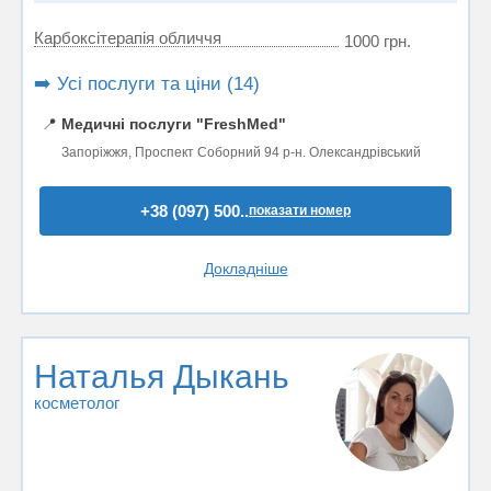
Карбоксітерапія обличчя
1000 грн.
➡️ Усі послуги та ціни (14)
📍
Медичні послуги "FreshMed"
Запоріжжя, Проспект Соборний 94 р-н. Олександрівський
+38 (097) 500..
показати номер
Докладніше
Наталья Дыкань
косметолог