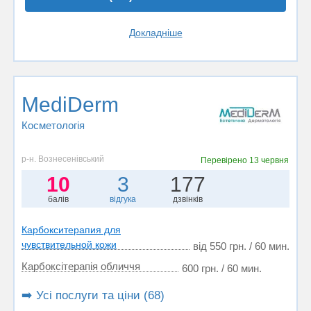
Докладніше
MediDerm
Косметологія
р-н. Вознесенівський
Перевірено
13 червня
10
3
177
балів
відгука
дзвінків
Карбокситерапия для
чувствительной кожи
від 550 грн. / 60 мин.
Карбоксітерапія обличчя
600 грн. / 60 мин.
➡️ Усі послуги та ціни (68)