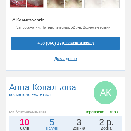
📍
Косметологія
Запоріжжя, ул. Патриотическая, 52 р-н. Вознесенівський
+38 (066) 279..
показати номер
Докладніше
Анна Ковальова
АК
косметолог-естетист
р-н. Олександрівський
Перевірено
17 червня
10
5
3
2 р.
балів
відгуків
дзвінка
досвід