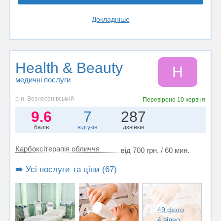
Докладніше
Health & Beauty
H
медичні послуги
р-н. Вознесенівський
Перевірено
10 червня
9.6
7
287
балів
відгуків
дзвінків
Карбоксітерапія обличчя
від 700 грн. / 60 мин.
➡️ Усі послуги та ціни (67)
49 фото
4 відео