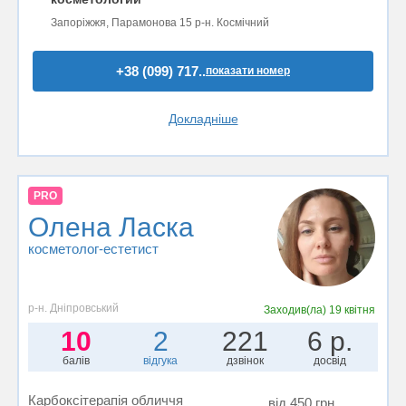
Запоріжжя, Парамонова 15 р-н. Космічний
+38 (099) 717..
показати номер
Докладніше
PRO
Олена Ласка
косметолог-естетист
р-н. Дніпровський
Заходив(ла)
19 квітня
10
2
221
6 р.
балів
відгука
дзвінок
досвід
Карбоксітерапія обличчя
від 450 грн.