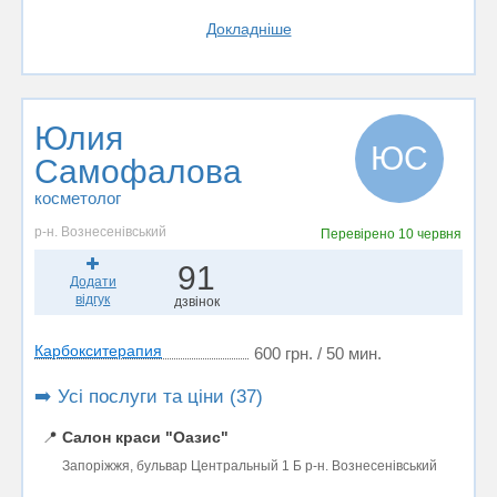
Докладніше
Юлия
ЮС
Самофалова
косметолог
р-н. Вознесенівський
Перевірено
10 червня
91
Додати
відгук
дзвінок
Карбокситерапия
600 грн. / 50 мин.
➡️ Усі послуги та ціни (37)
📍
Салон краси "Оазис"
Запоріжжя, бульвар Центральный 1 Б р-н. Вознесенівський