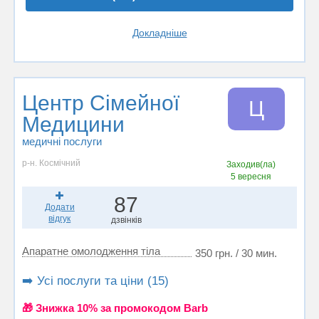
Докладніше
Центр Сімейної
Ц
Медицини
медичні послуги
р-н. Космічний
Заходив(ла)
5 вересня
87
Додати
відгук
дзвінків
Апаратне омолодження тіла
350 грн. / 30 мин.
➡️ Усі послуги та ціни (15)
🎁 Знижка 10% за промокодом Barb