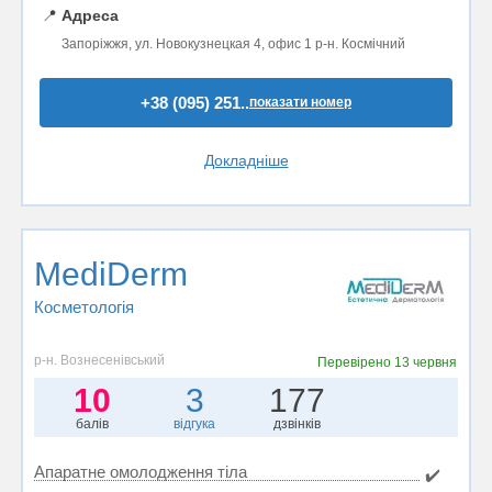
📍
Адреса
Запоріжжя, ул. Новокузнецкая 4, офис 1 р-н. Космічний
+38 (095) 251..
показати номер
Докладніше
MediDerm
Косметологія
р-н. Вознесенівський
Перевірено
13 червня
10
3
177
балів
відгука
дзвінків
Апаратне омолодження тіла
✔️