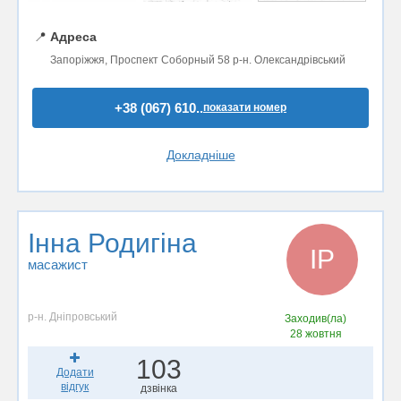
📍
Адреса
Запоріжжя, Проспект Соборный 58 р-н. Олександрівський
+38 (067) 610..
показати номер
Докладніше
Інна Родигіна
ІР
масажист
р-н. Дніпровський
Заходив(ла)
28 жовтня
103
Додати
відгук
дзвінка