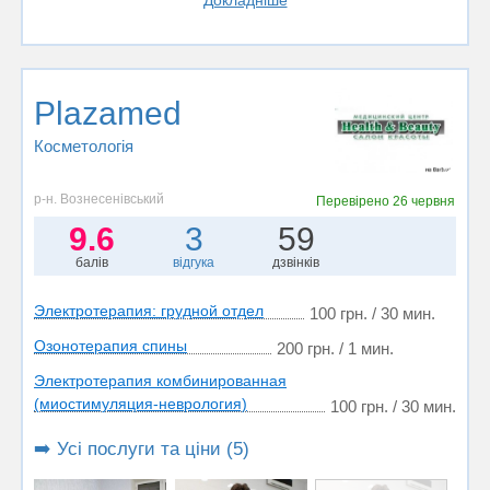
Plazamed
Косметологія
р-н. Вознесенівський
Перевірено
26 червня
9.6
3
59
балів
відгука
дзвінків
Электротерапия: грудной отдел
100 грн. / 30 мин.
Озонотерапия спины
200 грн. / 1 мин.
Электротерапия комбинированная
(миостимуляция-неврология)
100 грн. / 30 мин.
➡️ Усі послуги та ціни (5)