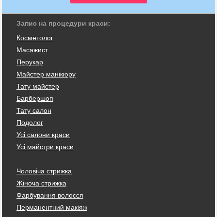
Запис на процедури краси:
Косметолог
Масажист
Перукар
Майстер манікюру
Тату майстер
Барбершоп
Тату салон
Подолог
Усі салони краси
Усі майстри краси
Чоловіча стрижка
Жіноча стрижка
Фарбування волосся
Перманентний макіяж