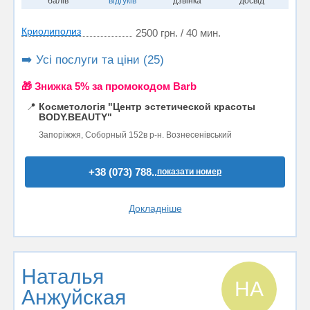
балів
відгуків
дзвінка
досвід
Криолиполиз
2500 грн. / 40 мин.
➡️ Усі послуги та ціни (25)
🎁 Знижка 5% за промокодом Barb
📍
Косметологія "Центр эстетической красоты
BODY.BEAUTY"
Запоріжжя, Соборный 152в р-н. Вознесенівський
+38 (073) 788..
показати номер
Докладніше
Наталья
НА
Анжуйская