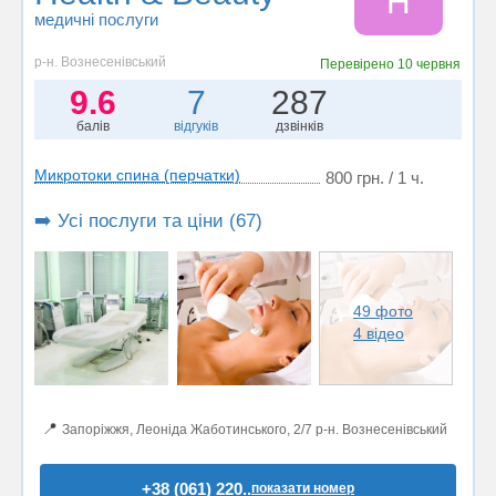
H
медичні послуги
р-н. Вознесенівський
Перевірено
10 червня
9.6
7
287
балів
відгуків
дзвінків
Микротоки спина (перчатки)
800 грн. / 1 ч.
➡️ Усі послуги та ціни (67)
49 фото
4 відео
📍
Запоріжжя, Леоніда Жаботинського, 2/7 р-н. Вознесенівський
+38 (061) 220..
показати номер