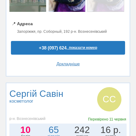
📍
Адреса
Запоріжжя, пр. Соборный, 192 р-н. Вознесенівський
+38 (097) 624..
показати номер
Докладніше
Сергій Савін
СС
косметолог
р-н. Вознесенівський
Перевірено
11 червня
10
65
242
16 р.