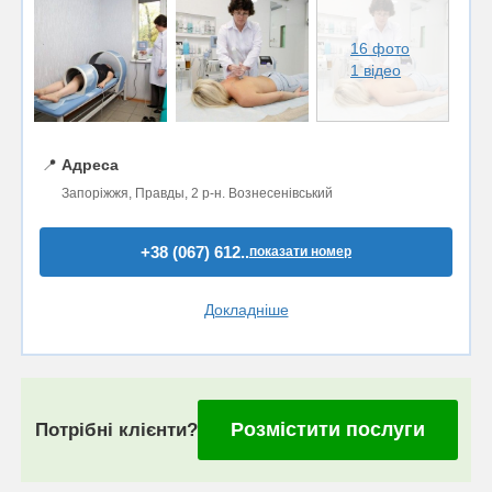
16 фото
1 відео
📍
Адреса
Запоріжжя, Правды, 2 р-н. Вознесенівський
+38 (067) 612..
показати номер
Докладніше
Розмістити послуги
Потрібні клієнти?