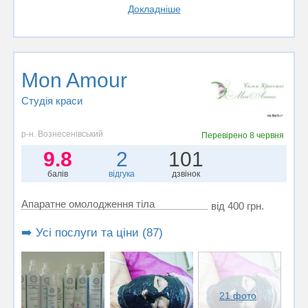
Докладніше
Mon Amour
Студія краси
р-н. Вознесенівський
Перевірено
8 червня
9.8
2
101
балів
відгука
дзвінок
Апаратне омолодження тіла
від 400 грн.
➡️ Усі послуги та ціни (87)
21 фото