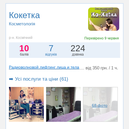
Кокетка
Косметологія
р-н. Космічний
Перевірено
9 червня
10
7
224
балів
відгуків
дзвінка
Радиоволновой лифтинг лица и тела
від 350 грн. / 1 ч.
➡️ Усі послуги та ціни (61)
68 фото