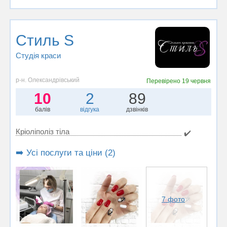
Стиль S
Студія краси
р-н. Олександрівський
Перевірено
19 червня
10
2
89
балів
відгука
дзвінків
Кріоліполіз тіла
✔️
➡️ Усі послуги та ціни (2)
7 фото