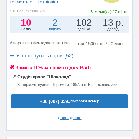
косметолог-ін'єкціоніст
р-н. Вознесенівський
Заходив(ла)
17 квітня
10
2
102
13 р.
балів
відгука
дзвінка
досвід
Апаратне омолодження тіла
від 1500 грн. / 40 мин.
➡️ Усі послуги та ціни (52)
🎁 Знижка 10% за промокодом Barb
📍
Студія краси "Шоколад"
Запоріжжя, вулиця Перемоги, 105А р-н. Вознесенівський
+38 (067) 639..
показати номер
Докладніше