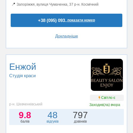
📍
Запоріжжя, вулиця Чумаченка, 37 р-н. Космічний
+38 (095) 093..
показати номер
Докладніше
Енжой
Студія краси
Світло є
р-н. Шевченківський
Заходив(ла)
вчора
9.8
48
797
балів
відгуків
дзвінків