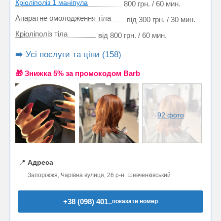
Кріоліполіз 1 маніпула
800 грн. / 60 мин.
Апаратне омолодження тіла
від 300 грн. / 30 мин.
Кріоліполіз тіла
від 800 грн. / 60 мин.
➡️ Усі послуги та ціни (158)
🎁 Знижка 5% за промокодом Barb
92 фото
📍
Адреса
Запоріжжя, Чарівна вулиця, 26 р-н. Шевченківський
+38 (098) 401..
показати номер