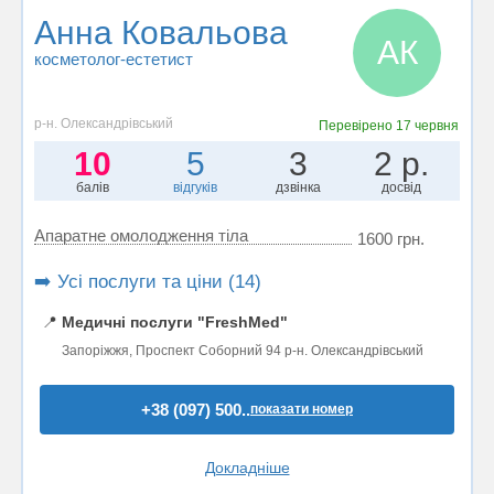
Анна Ковальова
АК
косметолог-естетист
р-н. Олександрівський
Перевірено
17 червня
10
5
3
2 р.
балів
відгуків
дзвінка
досвід
Апаратне омолодження тіла
1600 грн.
➡️ Усі послуги та ціни (14)
📍
Медичні послуги "FreshMed"
Запоріжжя, Проспект Соборний 94 р-н. Олександрівський
+38 (097) 500..
показати номер
Докладніше