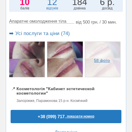
10
12
184
6 р.
балів
відгуків
дзвінка
досвід
Апаратне омолодження тіла
від 500 грн. / 30 мин.
➡️ Усі послуги та ціни (74)
58 фото
📍
Косметологія "Кабинет эстетической
косметологии"
Запоріжжя, Парамонова 15 р-н. Космічний
+38 (099) 717..
показати номер
Докладніше