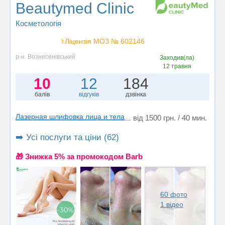
Beautymed Clinic
Косметологія
⚕️Ліцензія МОЗ № 602146
р-н. Вознесенівський
Заходив(ла)
12 травня
10
12
184
балів
відгуків
дзвінка
Лазерная шлифовка лица и тела
від 1500 грн. / 40 мин.
➡️ Усі послуги та ціни (62)
🎁 Знижка 5% за промокодом Barb
60 фото
1 відео