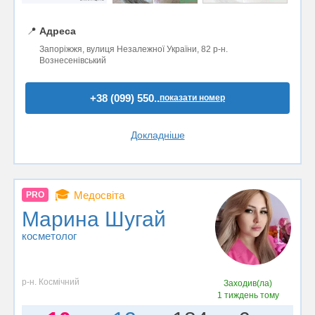
📍
Адреса
Запоріжжя, вулиця Незалежної України, 82 р-н.
Вознесенівський
+38 (099) 550..
показати номер
Докладніше
🎓
Медосвіта
PRO
Марина Шугай
косметолог
р-н. Космічний
Заходив(ла)
1 тиждень тому