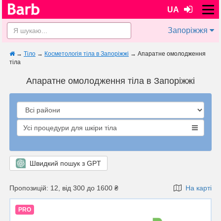
UA
Запоріжжя
→
Тіло
→
Косметологія тіла в Запоріжжі
→
Апаратне омолодження
тіла
Апаратне омолодження тіла в Запоріжжі
Усі процедури для шкіри тіла
Швидкий пошук з GPT
Пропозицій: 12, від 300 до 1600 ₴
На карті
PRO