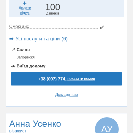
100
Додати
відгук
дзвінків
Смокі айс
✔️
➡️ Усі послуги та ціни (6)
📍
Салон
Запоріжжя
🚗
Виїзд додому
+38 (097) 774..
показати номер
Докладніше
Анна Усенко
АУ
візажист