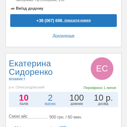
Запоріжжя, Пр.Соборний, 158
🚗
Виїзд додому
+38 (067) 698..
показати номер
Докладніше
Екатерина
ЕС
Сидоренко
візажист
р-н. Олександрівський
Перевірено
1 липня
10
2
100
10 р.
балів
відгука
дзвінків
досвід
Смокі айс
900 грн. / 60 мин.