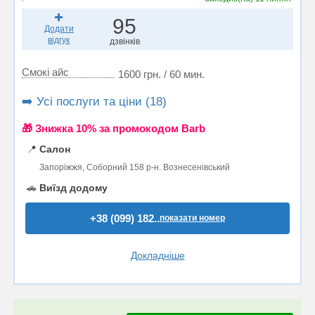
95
Додати
відгук
дзвінків
Смокі айс
1600 грн. / 60 мин.
➡️ Усі послуги та ціни (18)
🎁 Знижка 10% за промокодом Barb
📍
Салон
Запоріжжя, Соборний 158 р-н. Вознесенівський
🚗
Виїзд додому
+38 (099) 182..
показати номер
Докладніше