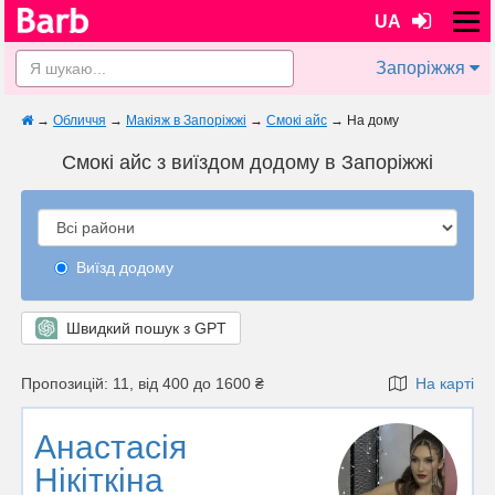
UA
Запоріжжя
→
Обличчя
→
Макіяж в Запоріжжі
→
Смокі айс
→
На дому
Смокі айс з виїздом додому в Запоріжжі
Виїзд додому
Швидкий пошук з GPT
Пропозицій: 11, від 400 до 1600 ₴
На карті
Анастасія
Нікіткіна