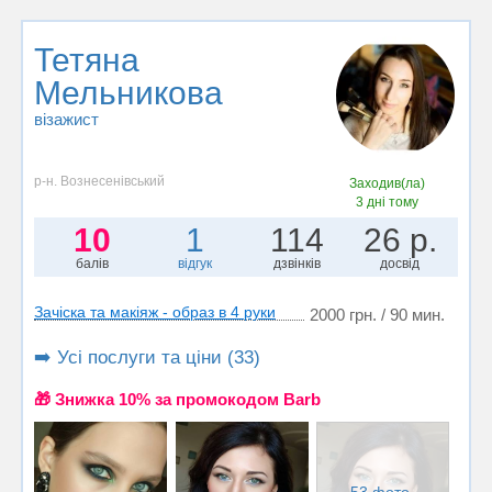
Тетяна
Мельникова
візажист
р-н. Вознесенівський
Заходив(ла)
3 дні тому
10
1
114
26 р.
балів
відгук
дзвінків
досвід
Зачіска та макіяж - образ в 4 руки
2000 грн. / 90 мин.
➡️ Усі послуги та ціни (33)
🎁 Знижка 10% за промокодом Barb
53 фото