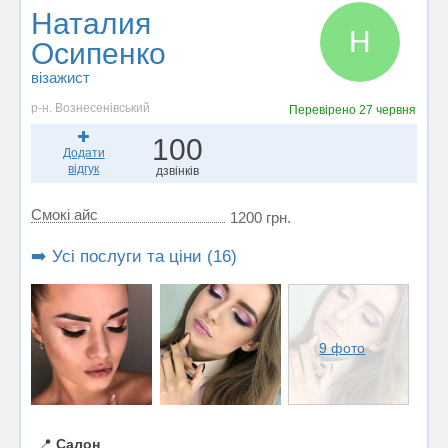
Наталия
Н
Осипенко
візажист
р-н. Вознесенівський
Перевірено
27 червня
100
Додати
відгук
дзвінків
Смокі айс
1200 грн.
➡️ Усі послуги та ціни (16)
9 фото
📍
Салон