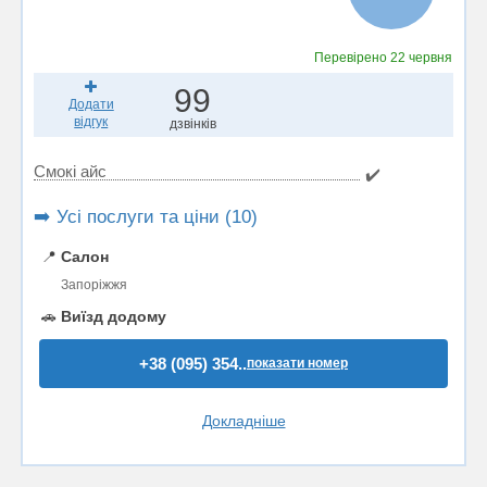
Перевірено
22 червня
99
Додати
відгук
дзвінків
Смокі айс
✔️
➡️ Усі послуги та ціни (10)
📍
Салон
Запоріжжя
🚗
Виїзд додому
+38 (095) 354..
показати номер
Докладніше