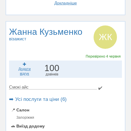
Докладніше
Жанна Кузьменко
ЖК
візажист
Перевірено
4 червня
100
Додати
відгук
дзвінків
Смокі айс
✔️
➡️ Усі послуги та ціни (6)
📍
Салон
Запоріжжя
🚗
Виїзд додому