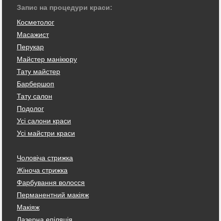
Запис на процедури краси:
Косметолог
Масажист
Перукар
Майстер манікюру
Тату майстер
Барбершоп
Тату салон
Подолог
Усі салони краси
Усі майстри краси
Чоловіча стрижка
Жіноча стрижка
Фарбування волосся
Перманентний макіяж
Макіяж
Лазерна епіляція