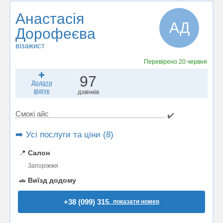
Анастасія
АД
Дорофеєва
візажист
Перевірено
20 червня
97
Додати
відгук
дзвінків
Смокі айс
✔️
➡️ Усі послуги та ціни (8)
📍
Салон
Запоріжжя
🚗
Виїзд додому
+38 (099) 315..
показати номер