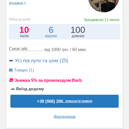
візажист
Виїзд додому
Заходив(ла)
22 липня
10
6
100
балів
відгуків
дзвінків
Смокі айс
від 1000 грн. / 60 мин.
➡️ Усі послуги та ціни (25)
🛍️ Товари (1)
🎁 Знижка 5% за промокодом Barb
🚗
Виїзд додому
+38 (066) 286..
показати номер
Докладніше