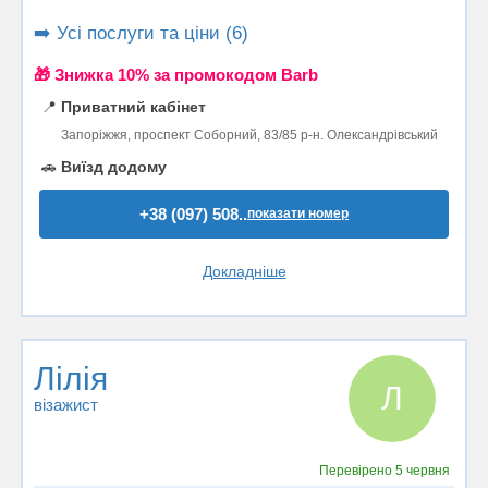
➡️ Усі послуги та ціни (6)
🎁 Знижка 10% за промокодом Barb
📍
Приватний кабінет
Запоріжжя, проспект Соборний, 83/85 р-н. Олександрівський
🚗
Виїзд додому
+38 (097) 508..
показати номер
Докладніше
Лілія
Л
візажист
Перевірено
5 червня