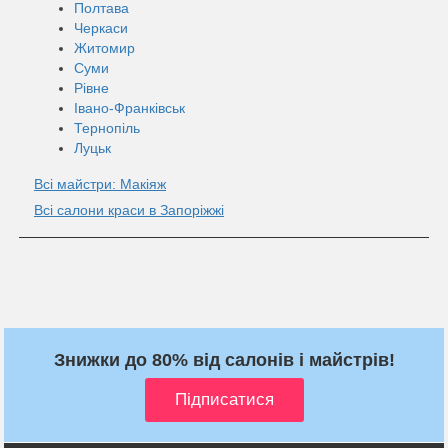
Полтава
Черкаси
Житомир
Суми
Рівне
Івано-Франківськ
Тернопіль
Луцьк
Всі майстри: Макіяж
Всі салони краси в Запоріжжі
Знижки до 80% від салонів і майстрів!