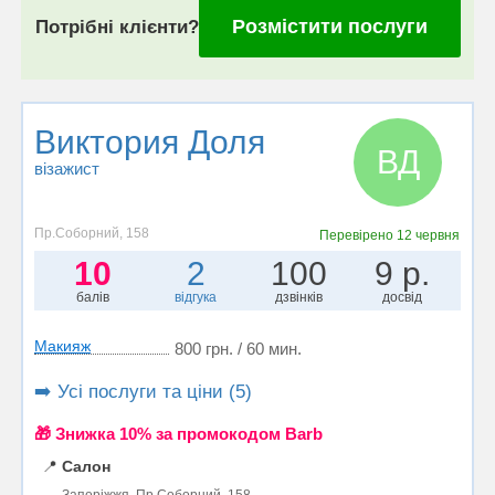
Розмістити послуги
Потрібні клієнти?
Виктория Доля
ВД
візажист
Пр.Соборний, 158
Перевірено
12 червня
10
2
100
9 р.
балів
відгука
дзвінків
досвід
Макияж
800 грн. / 60 мин.
➡️ Усі послуги та ціни (5)
🎁 Знижка 10% за промокодом Barb
📍
Салон