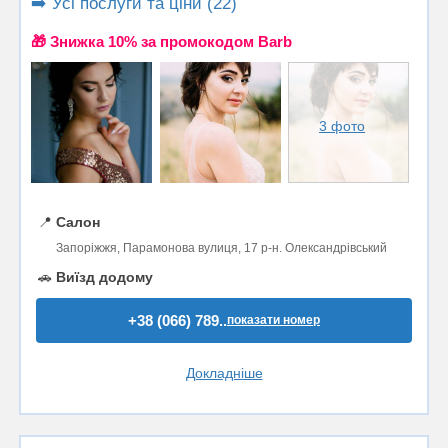
➡️ Усі послуги та ціни (22)
🎁 Знижка 10% за промокодом Barb
3 фото
📍
Салон
Запоріжжя, Парамонова вулиця, 17 р-н. Олександрівський
🚗
Виїзд додому
+38 (066) 789..
показати номер
Докладніше