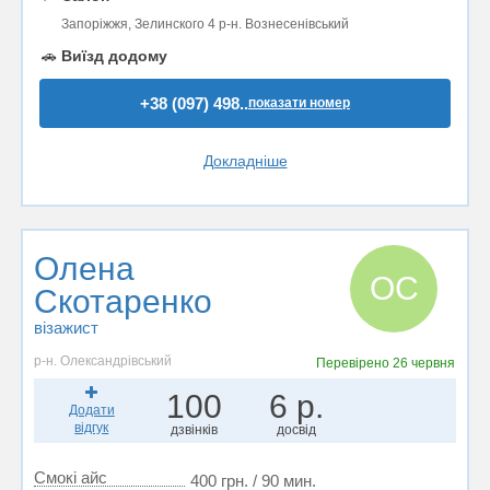
Запоріжжя, Зелинского 4 р-н. Вознесенівський
🚗
Виїзд додому
+38 (097) 498..
показати номер
Докладніше
Олена
ОС
Скотаренко
візажист
р-н. Олександрівський
Перевірено
26 червня
100
6 р.
Додати
відгук
дзвінків
досвід
Смокі айс
400 грн. / 90 мин.