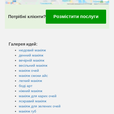
Розмістити послуги
Потрібні клієнти?
Галерея идей:
нюдовий макіяж
денний макіяж
вечірній макіяж
весільний макіяж
макіяж очей
макіяж смоки айс
легкий макіяж
боді арт
ніжний макіяж
макіяж для карих очей
яскравий макіяж
макіяж для зелених очей
макіяж губ