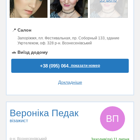
📍
Салон
Запоріжжя, пл. Фестивальная, пр. Соборный 133, здание
Укртелеком, оф. 328 р-н. Вознесенівський
🚗
Виїзд додому
+38 (095) 064..
показати номер
Докладніше
Вероніка Педак
ВП
візажист
р-н. Вознесенівський
Заходив(ла)
11 липня