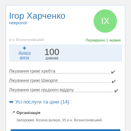
Ігор Харченко
ІХ
невролог
р-н. Вознесенівський
Перевірено
1 червня
100
Додати
відгук
дзвінків
Лікування грижі хребта
✔️
Лікування грижі Шморля
✔️
Лікування грижі грудного відділу
✔️
➡️ Усі послуги та ціни (14)
📍
Організація
Запоріжжя, Козача вулиця, 35 р-н. Вознесенівський