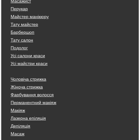
Масажист
Перукар
Майстер манікюру
Тату майстер
Барбершоп
Тату салон
Подолог
Усі салони краси
Усі майстри краси
Чоловіча стрижка
Жіноча стрижка
Фарбування волосся
Перманентний макіяж
Макіяж
Лазерна епіляція
Депіляція
Масаж