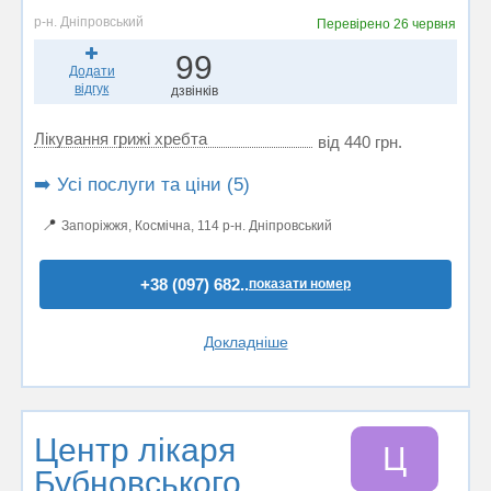
р-н. Дніпровський
Перевірено
26 червня
99
Додати
відгук
дзвінків
Лікування грижі хребта
від 440 грн.
➡️ Усі послуги та ціни (5)
📍
Запоріжжя, Космічна, 114 р-н. Дніпровський
+38 (097) 682..
показати номер
Докладніше
Центр лікаря
Ц
Бубновського