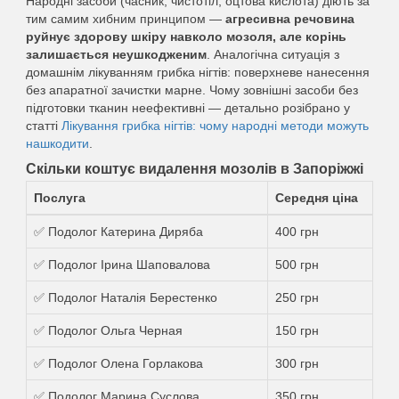
Народні засоби (часник, чистотіл, оцтова кислота) діють за
тим самим хибним принципом —
агресивна речовина
руйнує здорову шкіру навколо мозоля, але корінь
залишається неушкодженим
. Аналогічна ситуація з
домашнім лікуванням грибка нігтів: поверхневе нанесення
без апаратної зачистки марне. Чому зовнішні засоби без
підготовки тканин неефективні — детально розібрано у
статті
Лікування грибка нігтів: чому народні методи можуть
нашкодити
.
Скільки коштує видалення мозолів в Запоріжжі
Послуга
Середня ціна
✅ Подолог Катерина Диряба
400 грн
✅ Подолог Ірина Шаповалова
500 грн
✅ Подолог Наталія Берестенко
250 грн
✅ Подолог Ольга Черная
150 грн
✅ Подолог Олена Горлакова
300 грн
✅ Подолог Марина Суслова
350 грн