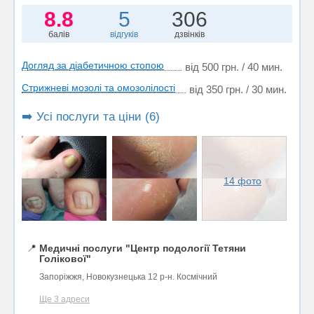
8.8
5
306
балів
відгуків
дзвінків
Догляд за діабетичною стопою
від 500 грн. / 40 мин.
Стрижневі мозолі та омозолілості
від 350 грн. / 30 мин.
➡️ Усі послуги та ціни (6)
14 фото
📍
Медичні послуги "Центр подології Тетяни
Голікової"
Запоріжжя, Новокузнецька 12 р-н. Космічний
Ще 3 адреси