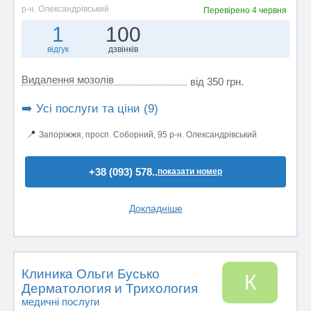
р-н. Олександрівський
Перевірено
4 червня
1
100
відгук
дзвінків
Видалення мозолів
від 350 грн.
➡️ Усі послуги та ціни (9)
📍
Запоріжжя, просп. Соборний, 95 р-н. Олександрівський
+38 (093) 578..
показати номер
Докладніше
Клиника Ольги Бусько
К
Дерматология и Трихология
медичні послуги