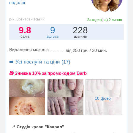
подолог
р-н. Вознесенівський
Заходив(ла)
2 липня
9.8
9
228
балів
відгуків
дзвінків
Видалення мозолів
від 250 грн. / 30 мин.
➡️ Усі послуги та ціни (17)
🎁 Знижка 10% за промокодом Barb
10 фото
📍
Студія краси "Каарал"