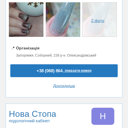
2 фото
📍
Організація
Запоріжжя, Соборний, 158 р-н. Олександрівський
+38 (068) 864..
показати номер
Докладніше
Нова Стопа
Н
подологічний кабінет