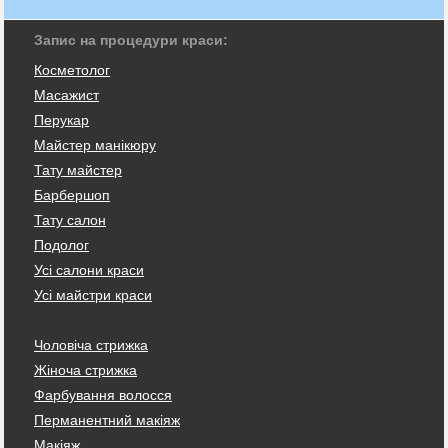
Запис на процедури краси:
Косметолог
Масажист
Перукар
Майстер манікюру
Тату майстер
Барбершоп
Тату салон
Подолог
Усі салони краси
Усі майстри краси
Чоловіча стрижка
Жіноча стрижка
Фарбування волосся
Перманентний макіяж
Макіяж