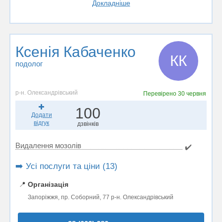
Докладніше
Ксенія Кабаченко
КК
подолог
р-н. Олександрівський
Перевірено
30 червня
100
Додати
відгук
дзвінків
Видалення мозолів
✔️
➡️ Усі послуги та ціни (13)
📍
Організація
Запоріжжя, пр. Соборний, 77 р-н. Олександрівський