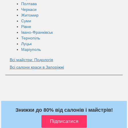
Полтава
Черкаси
Житомир
Суми
Рівне
Івано-Франківськ
Тернопіль
Луцьк
Маріуполь
Всі майстри: Подологія
Всі салони краси в Запоріжжі
Знижки до 80% від салонів і майстрів!