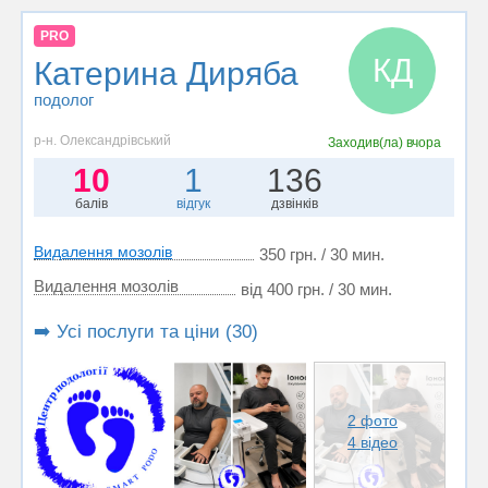
PRO
КД
Катерина Диряба
подолог
р-н. Олександрівський
Заходив(ла)
вчора
10
1
136
балів
відгук
дзвінків
Видалення мозолів
350 грн. / 30 мин.
Видалення мозолів
від 400 грн. / 30 мин.
➡️ Усі послуги та ціни (30)
2 фото
4 відео