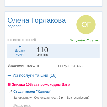
Олена Горлакова
ОГ
подолог
р-н. Вознесенівський
Заходив(ла)
2 грудня
110
Додати
відгук
дзвінків
Видалення мозолів
300 грн. / 20 мин.
➡️ Усі послуги та ціни (18)
🎁 Знижка 10% за промокодом Barb
📍
Студія краси "Каприз"
Запоріжжя, ул. Южноукраинская, 5 р-н. Вознесенівський
Ще 1 адреса