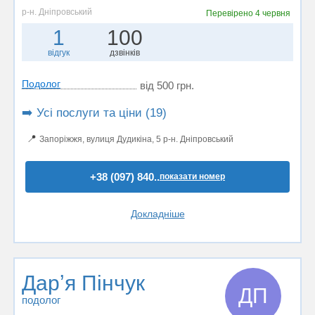
р-н. Дніпровський
Перевірено
4 червня
1
100
відгук
дзвінків
Подолог
від 500 грн.
➡️ Усі послуги та ціни (19)
📍
Запоріжжя, вулиця Дудикіна, 5 р-н. Дніпровський
+38 (097) 840..
показати номер
Докладніше
Дарʼя Пінчук
ДП
подолог