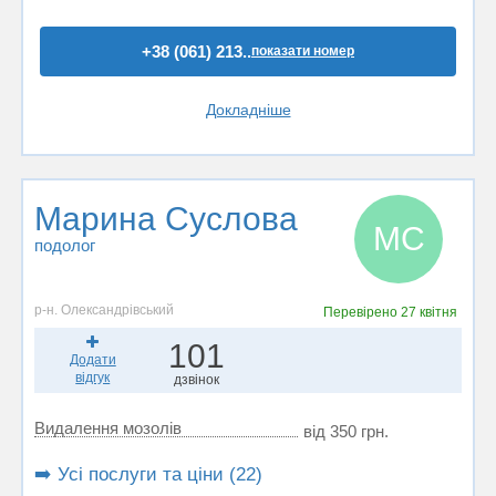
+38 (061) 213..
показати номер
Докладніше
Марина Суслова
МС
подолог
р-н. Олександрівський
Перевірено
27 квітня
101
Додати
відгук
дзвінок
Видалення мозолів
від 350 грн.
➡️ Усі послуги та ціни (22)