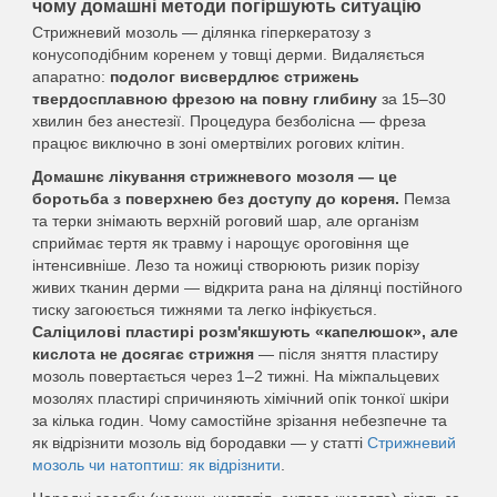
чому домашні методи погіршують ситуацію
Стрижневий мозоль — ділянка гіперкератозу з
конусоподібним коренем у товщі дерми. Видаляється
апаратно:
подолог висвердлює стрижень
твердосплавною фрезою на повну глибину
за 15–30
хвилин без анестезії. Процедура безболісна — фреза
працює виключно в зоні омертвілих рогових клітин.
Домашнє лікування стрижневого мозоля — це
боротьба з поверхнею без доступу до кореня.
Пемза
та терки знімають верхній роговий шар, але організм
сприймає тертя як травму і нарощує ороговіння ще
інтенсивніше. Лезо та ножиці створюють ризик порізу
живих тканин дерми — відкрита рана на ділянці постійного
тиску загоюється тижнями та легко інфікується.
Саліцилові пластирі розм'якшують «капелюшок», але
кислота не досягає стрижня
— після зняття пластиру
мозоль повертається через 1–2 тижні. На міжпальцевих
мозолях пластирі спричиняють хімічний опік тонкої шкіри
за кілька годин. Чому самостійне зрізання небезпечне та
як відрізнити мозоль від бородавки — у статті
Стрижневий
мозоль чи натоптиш: як відрізнити
.