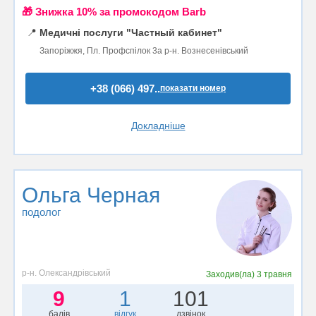
🎁 Знижка 10% за промокодом Barb
📍
Медичні послуги "Частный кабинет"
Запоріжжя, Пл. Профспілок 3а р-н. Вознесенівський
+38 (066) 497..
показати номер
Докладніше
Ольга Черная
подолог
р-н. Олександрівський
Заходив(ла)
3 травня
9
1
101
балів
відгук
дзвінок