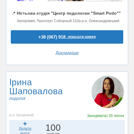
📍
Нігтьова студія "Центр подологии "Smart Podo""
Запоріжжя, Проспект Соборный 110а р-н. Олександрівський
+38 (067) 918..
показати номер
Докладніше
Ірина
Шаповалова
подолог
р-н. Космічний
Заходив(ла)
30 липня
100
Додати
відгук
дзвінків