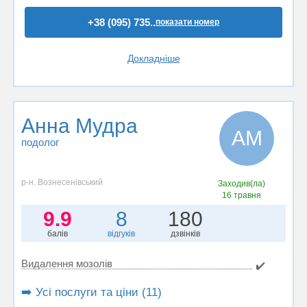
+38 (095) 735..
показати номер
Докладніше
Анна Мудра
АМ
подолог
р-н. Вознесенівський
Заходив(ла)
16 травня
9.9
8
180
балів
відгуків
дзвінків
Видалення мозолів
✔️
➡️ Усі послуги та ціни (11)