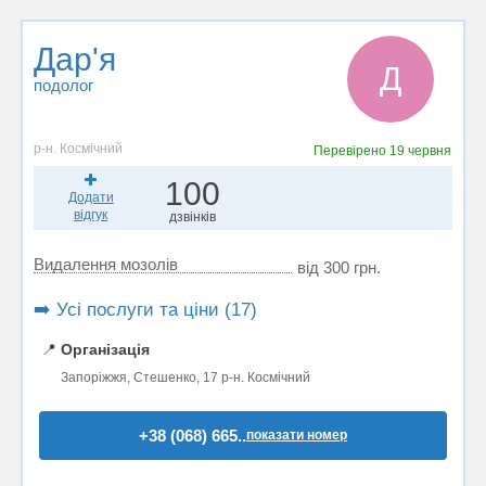
Дар'я
Д
подолог
р-н. Космічний
Перевірено
19 червня
100
Додати
відгук
дзвінків
Видалення мозолів
від 300 грн.
➡️ Усі послуги та ціни (17)
📍
Організація
Запоріжжя, Стешенко, 17 р-н. Космічний
+38 (068) 665..
показати номер