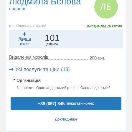
Людмила Бєлова
ЛБ
подолог
р-н. Олександрівський
Заходив(ла)
28 квітня
101
Додати
відгук
дзвінок
Видалення мозолів
200 грн.
➡️ Усі послуги та ціни (18)
📍
Організація
Запоріжжя, Олександрівський р-н р-н. Олександрівський
+38 (097) 345..
показати номер
Докладніше