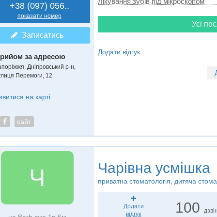
Лікування зубів під мікроскопом
+38 (097) 056..
показати номер
Усі пос
Записатись
Додати відгук
рийом за адресою
апоріжжя, Дніпровський р-н,
улиця Перемоги, 12
ивитися на карті
сайт
Чарівна усмішка
Ч
приватна стоматологія, дитяча стома
100
Додати
дзвін
відгук