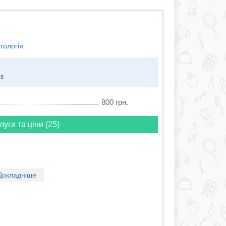
тологія
ів
800 грн.
луги та ціни (25)
Докладніше