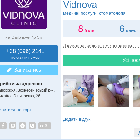
Vidnova
медичні послуги, стоматологія
8
6
балів
відгуків
на Barb вже 7р 9м
Лікування зубів під мікроскопом
+38 (096) 214..
показати номер
Усі пос
Записатись
рийом за адресою
апоріжжя, Вознесенівський р-н,
ихайла Гончаренка, 26
ивитися на карті
Додати відгук
сайт