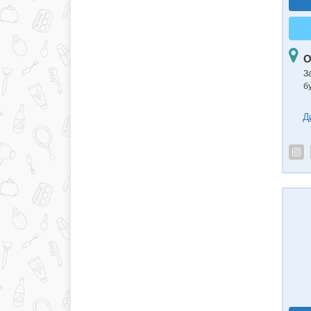
О
З
б
Д