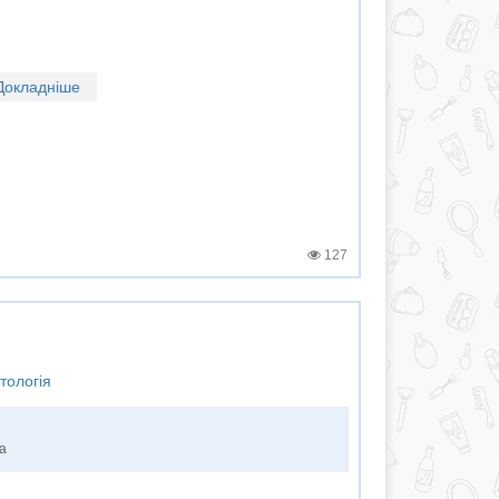
Докладніше
127
тологія
ка