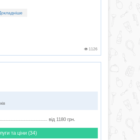
Докладніше
1126
ків
від 1180 грн.
луги та ціни (34)