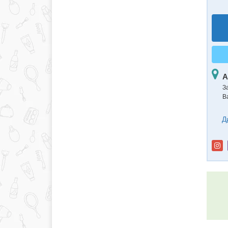
А
З
В
Д