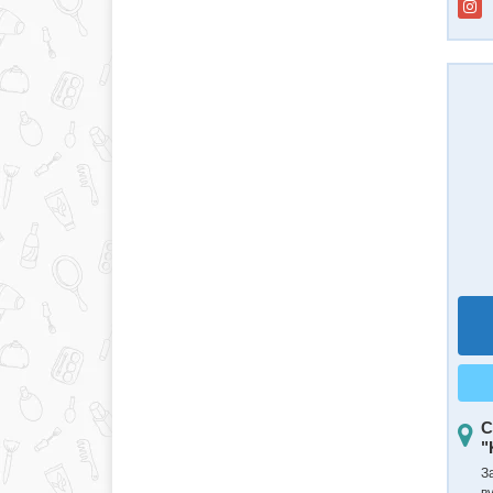
С
"
З