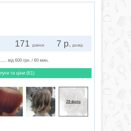
171
7 р.
дзвінок
досвід
від 600 грн. / 60 мин.
луги та ціни (61)
29 фото