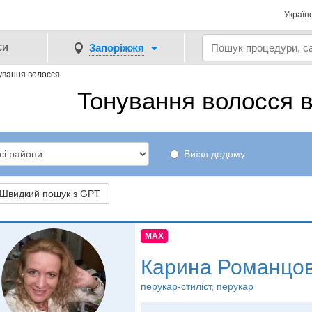
Україн
си
Запоріжжя
ування волосся
Тонування волосся в
Виїзд додому
видкий пошук з GPT
MAX
Карина Романцо
перукар-стиліст, перукар