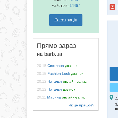
майстрів:
14467
Реєстрація
Прямо зараз
на barb.ua
20:15
Светлана
дзвінок
20:15
Fashion Look
дзвінок
20:12
Наталья
онлайн-запис
20:12
Наталья
дзвінок
20:11
Марина
онлайн-запис
А
З
Ш