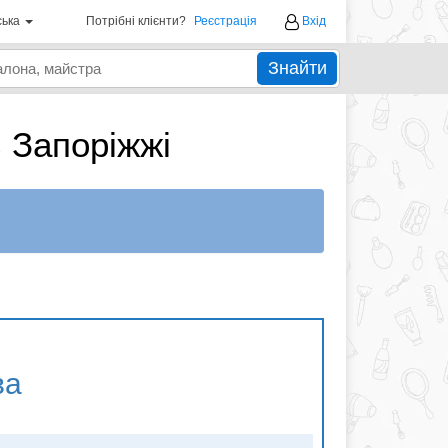
ська
Потрібні клієнти?
Реєстрація
Вхід
Знайти
 Запоріжжі
ва