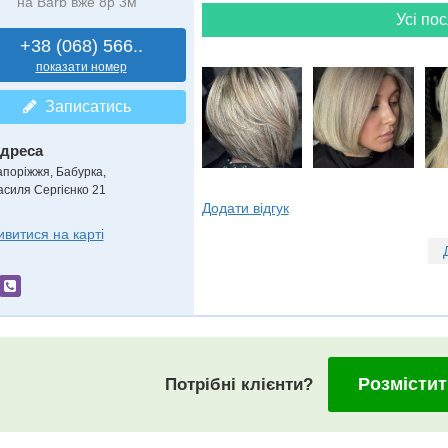
на Barb вже 8р 3м
Усі пос
+38 (068) 566..
показати номер
Записатись
дреса
апоріжжя, Бабурка
,
асиля Сергієнко 21
Додати відгук
ивитися на карті
Розмістит
Потрібні клієнти?