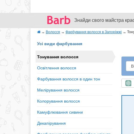
Знайди свого майстра кра
→
Волосся
→
Фарбування волосся в Запоріжжі
→
Тон
Усі види фарбування
Тонування волосся
Освітлення волосся
Фарбування волосся в один тон
Ш
Мелірування волосся
Колорування волосся
Камуфлювання сивини
Декапірування