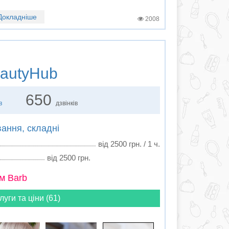
Докладніше
2008
autyHub
650
в
дзвінків
вання, складні
від 2500 грн. / 1 ч.
від 2500 грн.
м Barb
луги та ціни (61)