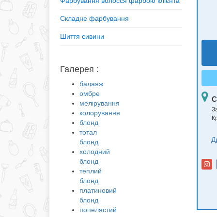
Фарбування волосся фарбою клієнта
Складне фарбування
Шиття сивини
Галерея :
балаяж
омбре
С
мелірування
З
колорування
К
блонд
тотал
Д
блонд
холодний
блонд
теплий
блонд
платиновий
блонд
попелястий