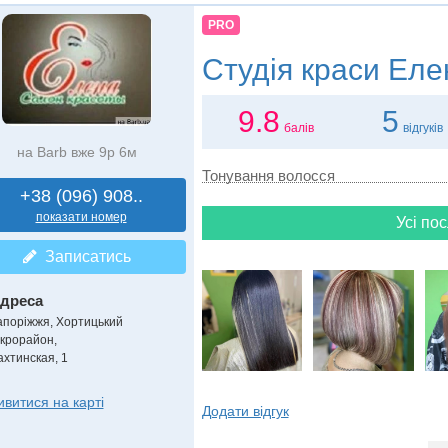
PRO
Студія краси
Еле
9.8
5
балів
відгуків
на Barb вже 9р 6м
Тонування волосся
+38 (096) 908..
показати номер
Усі пос
Записатись
дреса
апоріжжя, Хортицький
ікрорайон
,
ахтинская, 1
ивитися на карті
Додати відгук