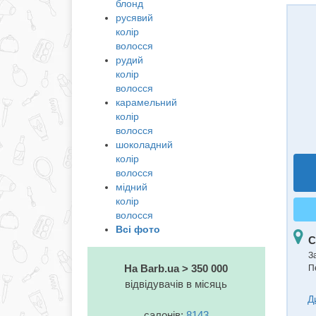
блонд
русявий
колір
волосся
рудий
колір
волосся
карамельний
колір
волосся
шоколадний
колір
волосся
мідний
колір
волосся
Всі фото
С
З
На Barb.ua > 350 000
П
відвідувачів в місяць
Д
салонів:
8143