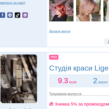
ивитися на карті
Додати відгук
PRO
Студія краси
Lige
9.3
2
балів
відгука
Тонування волосся
🎁 Знижка 5% за промокодом