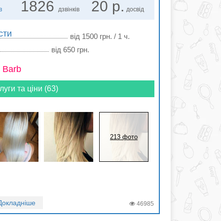
1826
20 р.
в
дзвінків
досвід
сти
від 1500 грн. / 1 ч.
від 650 грн.
 Barb
луги та ціни (63)
213 фото
Докладніше
46985