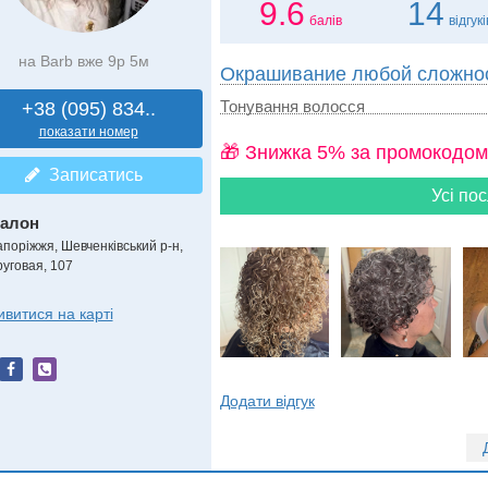
9.6
14
балів
відгукі
на Barb вже 9р 5м
Окрашивание любой сложно
Тонування волосся
+38 (095) 834..
показати номер
🎁 Знижка 5% за промокодом
Записатись
Усі пос
алон
апоріжжя, Шевченківський р-н,
руговая, 107
ивитися на карті
Додати відгук