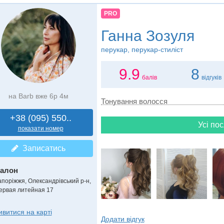
PRO
Ганна Зозуля
перукар, перукар-стиліст
9.9
8
балів
відгуків
на Barb вже 6р 4м
Тонування волосся
+38 (095) 550..
Усі пос
показати номер
Записатись
алон
апоріжжя, Олександрівський р-н,
ервая литейная 17
ивитися на карті
Додати відгук