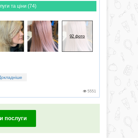
луги та ціни (74)
92 фото
Докладніше
5551
и послуги