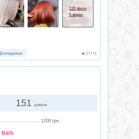
120 фото
5 відео
Докладніше
27771
151
дзвінок
1200 грн.
 Barb