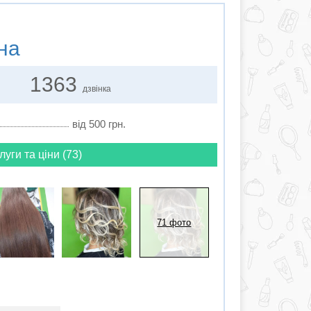
на
1363
дзвінка
від 500 грн.
луги та ціни (73)
71 фото