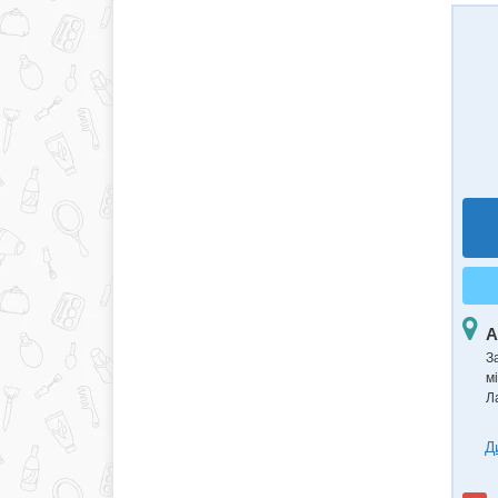
А
З
м
Л
Д