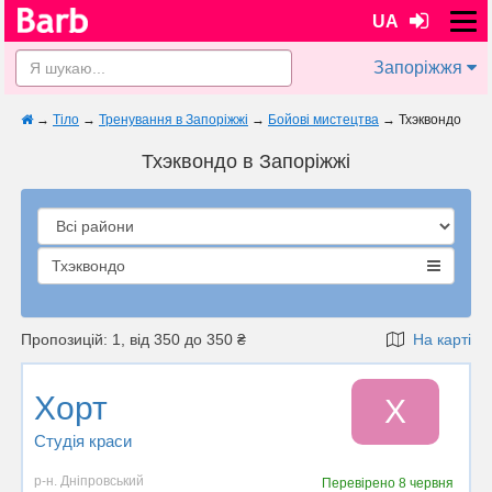
UA
Запоріжжя
→
Тіло
→
Тренування в Запоріжжі
→
Бойові мистецтва
→
Тхэквондо
Тхэквондо в Запоріжжі
Тхэквондо
Пропозицій: 1, від 350 до 350 ₴
На карті
Хорт
Х
Студія краси
р-н. Дніпровський
Перевірено
8 червня