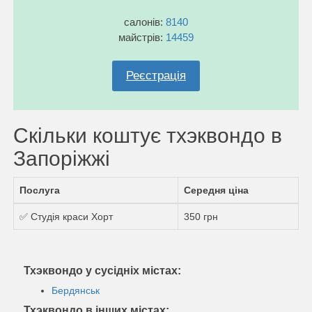
салонів:
8140
майстрів:
14459
Реєстрація
Скільки коштує тхэквондо в
Запоріжжі
Послуга
Середня ціна
✅ Студія краси Хорт
350 грн
Тхэквондо у сусідніх містах:
Бердянськ
Тхэквондо в інших містах: