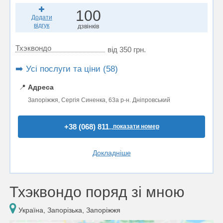
100
Додати
відгук
дзвінків
Тхэквондо
від 350 грн.
➡️ Усі послуги та ціни (58)
📍
Адреса
Запоріжжя, Сергія Синенка, 63a р-н. Дніпровський
+38 (068) 811..
показати номер
Докладніше
Тхэквондо поряд зі мною
Україна, Запорізька, Запоріжжя