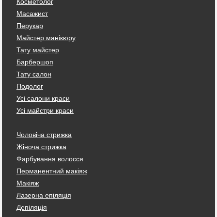
Косметолог
Масажист
Перукар
Майстер манікюру
Тату майстер
Барбершоп
Тату салон
Подолог
Усі салони краси
Усі майстри краси
Чоловіча стрижка
Жіноча стрижка
Фарбування волосся
Перманентний макіяж
Макіяж
Лазерна епіляція
Депіляція