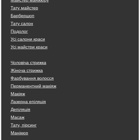
Тату майстер
Барбершоп
Тату салон
Подолог
Усі салони краси
Усі майстри краси
Чоловіча стрижка
Жіноча стрижка
Фарбування волосся
Перманентний макіяж
Макіяж
Лазерна епіляція
Депіляція
Масаж
Тату, пірсинг
Манікюр