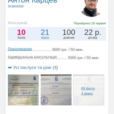
психолог
Виїзд додому
Перевірено
26 червня
10
21
100
22 р.
балів
відгук
дзвінків
досвід
Психотерапия
3600 грн. / 50 мин.
Індивідуальна консультація
5000 грн. / 50 мин.
➡️ Усі послуги та ціни (4)
69 фото
3 відео