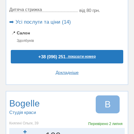
Дитяча стрижка
від 80 грн.
➡️ Усі послуги та ціни (14)
📍
Салон
Здолбунів
+38 (096) 251..
показати номер
Докладніше
Bogelle
B
Студія краси
Княгині Ольги, 39
Перевірено
2 липня