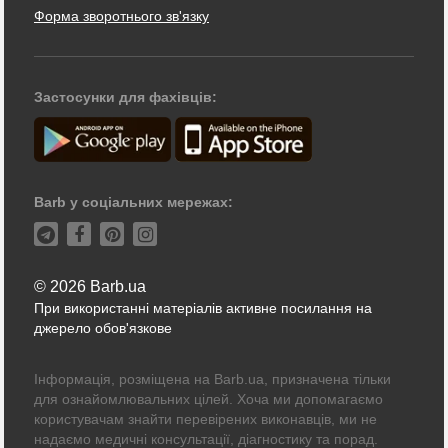
Форма зворотнього зв'язку
Застосунки для фахівців:
Barb у соціальних мережах:
© 2026 Barb.ua
При використанні матеріалів активне посилання на
джерело обов'язкове
Інформація, розміщена на Barb.ua, призначена тільки
для ознайомлювальних цілей. Хоча ми допомагаємо
користувачам знайти перевірених виконавців, ми не
надаємо медичні консультації, діагностику та порад.