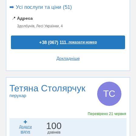
➡️ Усі послуги та ціни (51)
📍
Адреса
Здолбунів, Лесі Українки, 4
+38 (067) 111..
показати номер
Докладніше
Тетяна Столярчук
ТС
перукар
Перевірено
21 червня
100
Додати
відгук
дзвінків