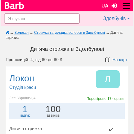
UA
Здолбунів
→
Волосся
→
Стрижка та укладка волосся в Здолбунові
→
Дитяча
стрижка
Дитяча стрижка в Здолбунові
Пропозицій: 4, від 80 до 80 ₴
На карті
Локон
Л
Студія краси
Лесі Українки, 4
Перевірено
17 червня
1
100
відгук
дзвінків
Дитяча стрижка
✔️