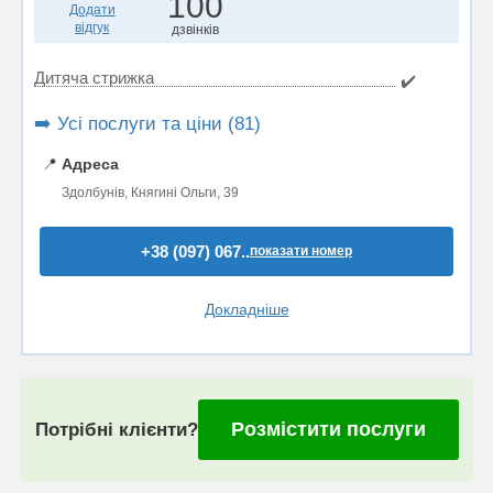
100
Додати
відгук
дзвінків
Дитяча стрижка
✔️
➡️ Усі послуги та ціни (81)
📍
Адреса
Здолбунів, Княгині Ольги, 39
+38 (097) 067..
показати номер
Докладніше
Розмістити послуги
Потрібні клієнти?