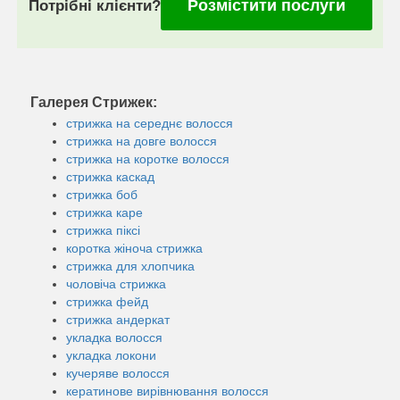
Розмістити послуги
Потрібні клієнти?
Галерея Стрижек:
стрижка на середнє волосся
стрижка на довге волосся
стрижка на коротке волосся
стрижка каскад
стрижка боб
стрижка каре
стрижка піксі
коротка жіноча стрижка
стрижка для хлопчика
чоловіча стрижка
стрижка фейд
стрижка андеркат
укладка волосся
укладка локони
кучеряве волосся
кератинове вирівнювання волосся