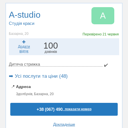
A-studio
A
Студія краси
Базарна, 20
Перевірено
21 червня
100
Додати
відгук
дзвінків
Дитяча стрижка
✔️
➡️ Усі послуги та ціни (48)
📍
Адреса
Здолбунів, Базарна, 20
+38 (067) 490..
показати номер
Докладніше