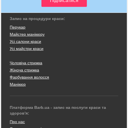
Запис на процедури краси:
Перукар
Майстер манікюру
Усі салони краси
Усі майстри краси
Чоловіча стрижка
Жіноча стрижка
Фарбування волосся
Манікюр
Платформа Barb.ua - запис на послуги краси та
здоров'я:
Про нас