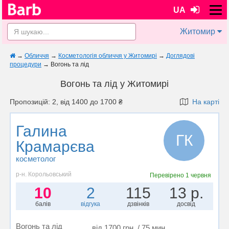
UA
Житомир
→
Обличчя
→
Косметологія обличчя у Житомирі
→
Доглядові
процедури
→
Вогонь та лід
Вогонь та лід у Житомирі
Пропозицій: 2, від 1400 до 1700 ₴
На карті
Галина
ГК
Крамарєва
косметолог
р-н. Корольовський
Перевірено
1 червня
10
2
115
13 р.
балів
відгука
дзвінків
досвід
Вогонь та лід
від 1700 грн. / 75 мин.