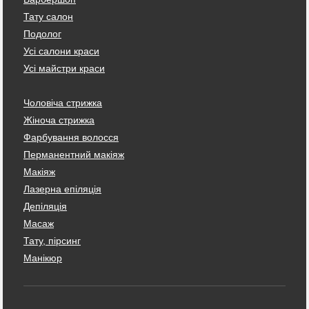
Тату салон
Подолог
Усі салони краси
Усі майстри краси
Чоловіча стрижка
Жіноча стрижка
Фарбування волосся
Перманентний макіяж
Макіяж
Лазерна епіляція
Депіляція
Масаж
Тату, пірсинг
Манікюр