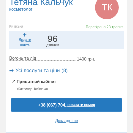
Тетяна Кальчук
ТК
косметолог
Київська
Перевірено
23 травня
96
Додати
відгук
дзвінків
Вогонь та лід
1400 грн.
➡️ Усі послуги та ціни (8)
📍
Приватний кабінет
Житомир, Київська
+38 (067) 704..
показати номер
Докладніше