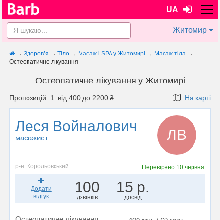
UA
Житомир
→
Здоров’я
→
Тіло
→
Масаж і SPA у Житомирі
→
Масаж тіла
→
Остеопатичне лікування
Остеопатичне лікування у Житомирі
Пропозицій: 1, від 400 до 2200 ₴
На карті
Леся Войналович
ЛВ
масажист
р-н. Корольовський
Перевірено
10 червня
100
15 р.
Додати
відгук
дзвінків
досвід
Остеопатичне лікування