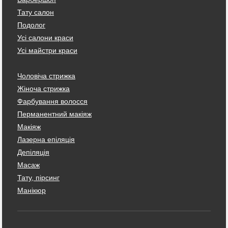
Тату салон
Подолог
Усі салони краси
Усі майстри краси
Чоловіча стрижка
Жіноча стрижка
Фарбування волосся
Перманентний макіяж
Макіяж
Лазерна епіляція
Депіляція
Масаж
Тату, пірсинг
Манікюр