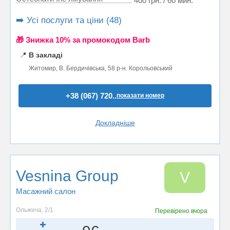
400 грн. / 60 мин.
➡️ Усі послуги та ціни (48)
🎁 Знижка 10% за промокодом Barb
📍
В закладі
Житомир, В. Бердичівська, 58 р-н. Корольовський
+38 (067) 720..
показати номер
Докладніше
Vesnina Group
V
Масажний салон
Ольжича, 2/1
Перевірено
вчора