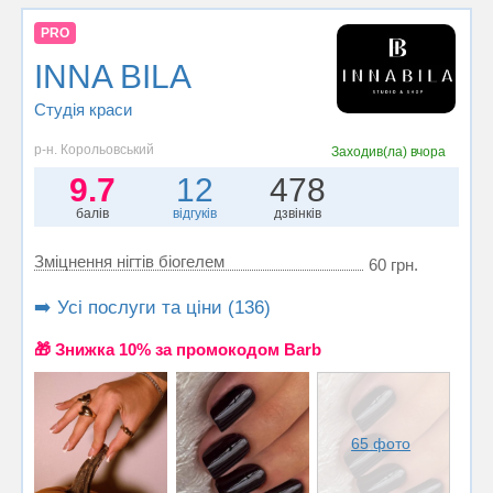
PRO
INNA BILA
Студія краси
р-н. Корольовський
Заходив(ла)
вчора
9.7
12
478
балів
відгуків
дзвінків
Зміцнення нігтів біогелем
60 грн.
➡️ Усі послуги та ціни (136)
🎁 Знижка 10% за промокодом Barb
65 фото