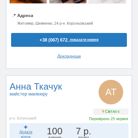
📍
Адреса
Житомир, Шевченко, 24 р-н. Корольовський
+38 (067) 672..
показати номер
Докладніше
Анна Ткачук
АТ
майстер манікюру
Світло є
р-н. Богунський
Перевірено
25 червня
100
7 р.
Додати
відгук
дзвінків
досвід