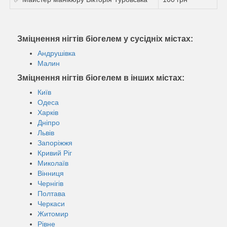
Зміцнення нігтів біогелем у сусідніх містах:
Андрушівка
Малин
Зміцнення нігтів біогелем в інших містах:
Київ
Одеса
Харків
Дніпро
Львів
Запоріжжя
Кривий Ріг
Миколаїв
Вінниця
Чернігів
Полтава
Черкаси
Житомир
Рівне