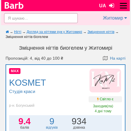
UA
Житомир
→
Нігті
→
Догляд за нігтями рук у Житомирі
→
Зміцнення нігтів
→
Зміцнення нігтів біогелем
Зміцнення нігтів биогелем у Житомирі
Пропозицій: 4, від 40 до 100 ₴
На карті
MAX
KOSMET
Студія краси
Світло є
р-н. Богунський
Заходив(ла)
4 дні тому
9.4
9
934
балів
відгуків
дзвінка