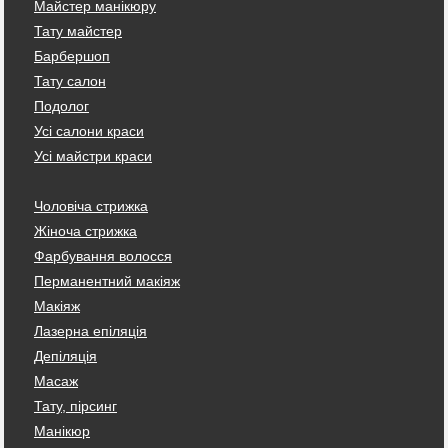
Майстер манікюру
Тату майстер
Барбершоп
Тату салон
Подолог
Усі салони краси
Усі майстри краси
Чоловіча стрижка
Жіноча стрижка
Фарбування волосся
Перманентний макіяж
Макіяж
Лазерна епіляція
Депіляція
Масаж
Тату, пірсинг
Манікюр