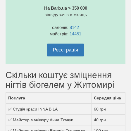
На Barb.ua > 350 000
відвідувачів в місяць
салонів:
8142
майстрів:
14451
Реєстрація
Скільки коштує зміцнення
нігтів біогелем у Житомирі
Послуга
Середня ціна
✅ Студія краси INNA BILA
60 грн
✅ Майстер манікюру Анна Ткачук
40 грн
✅ Майстер манікюру Вікторія Туровська
100 грн