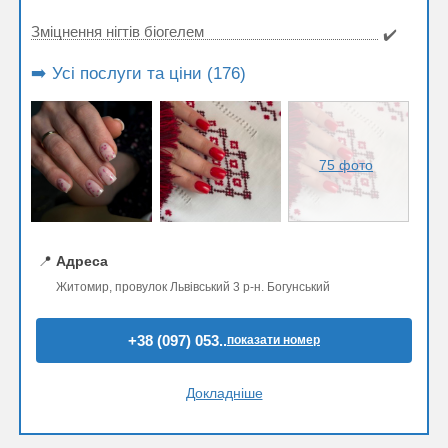
Зміцнення нігтів біогелем
✔️
➡️ Усі послуги та ціни (176)
75 фото
📍
Адреса
Житомир, провулок Львівський 3 р-н. Богунський
+38 (097) 053..
показати номер
Докладніше