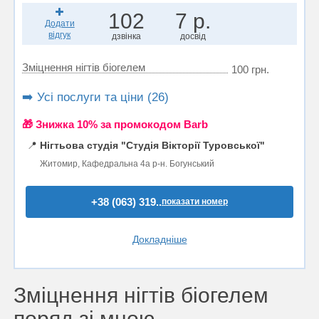
102
7 р.
Додати
відгук
дзвінка
досвід
Зміцнення нігтів біогелем
100 грн.
➡️ Усі послуги та ціни (26)
🎁 Знижка 10% за промокодом Barb
📍
Нігтьова студія "Студія Вікторії Туровської"
Житомир, Кафедральна 4а р-н. Богунський
+38 (063) 319..
показати номер
Докладніше
Зміцнення нігтів біогелем
поряд зі мною