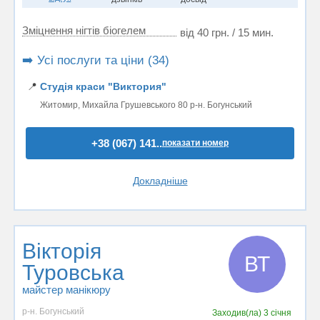
Зміцнення нігтів біогелем
від 40 грн. / 15 мин.
➡️ Усі послуги та ціни (34)
📍
Студія краси "Виктория"
Житомир, Михайла Грушевського 80 р-н. Богунський
+38 (067) 141..
показати номер
Докладніше
Вікторія
ВТ
Туровська
майстер манікюру
р-н. Богунський
Заходив(ла)
3 січня